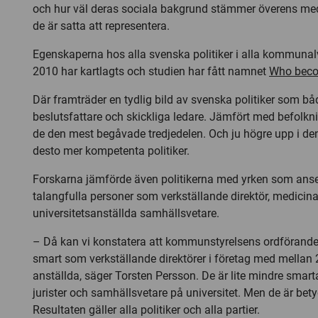
och hur väl deras sociala bakgrund stämmer överens m
de är satta att representera.
Egenskaperna hos alla svenska politiker i alla kommuna
2010 har kartlagts och studien har fått namnet
Who becom
Där framträder en tydlig bild av svenska politiker som båd
beslutsfattare och skickliga ledare. Jämfört med befolknin
de den mest begåvade tredjedelen. Och ju högre upp i den 
desto mer kompetenta politiker.
Forskarna jämförde även politikerna med yrken som anses 
talangfulla personer som verkställande direktör, medicinar
universitetsanställda samhällsvetare.
– Då kan vi konstatera att kommunstyrelsens ordförande 
smart som verkställande direktörer i företag med mellan
anställda, säger Torsten Persson. De är lite mindre smart
jurister och samhällsvetare på universitet. Men de är betyd
Resultaten gäller alla politiker och alla partier.