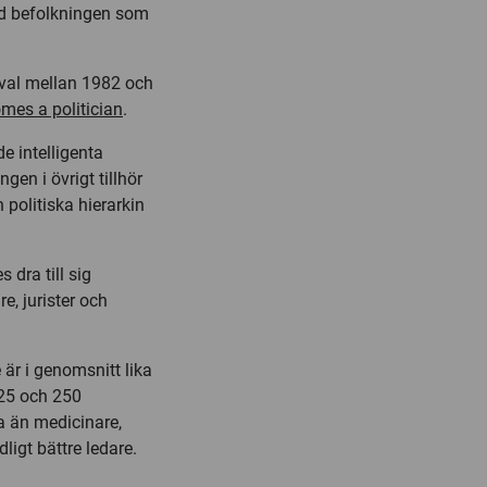
ed befolkningen som
lval mellan 1982 och
es a politician
.
e intelligenta
gen i övrigt tillhör
politiska hierarkin
dra till sig
e, jurister och
är i genomsnitt lika
 25 och 250
a än medicinare,
ligt bättre ledare.