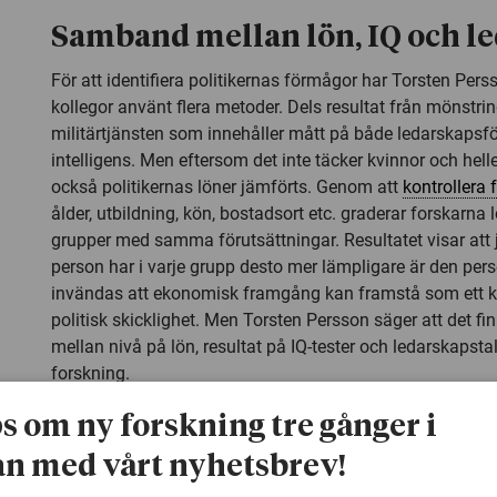
Samband mellan lön, IQ och l
För att identifiera politikernas förmågor har Torsten Per
kollegor använt flera metoder. Dels resultat från mönstring
militärtjänsten som innehåller mått på både ledarskaps
intelligens. Men eftersom det inte täcker kvinnor och hell
också politikernas löner jämförts. Genom att
kontrollera 
ålder, utbildning, kön, bostadsort etc. graderar forskarna
grupper med samma förutsättningar. Resultatet visar att 
person har i varje grupp desto mer lämpligare är den per
invändas att ekonomisk framgång kan framstå som ett k
politisk skicklighet. Men Torsten Persson säger att det fi
mellan nivå på lön, resultat på IQ-tester och ledarskapstal
forskning.
För att mäta hur väl politikernas sociala förhållanden sp
ps om ny forskning tre gånger i
sammansättningen i befolkningen som helhet har forska
n med vårt nyhetsbrev!
utgått från inkomsterna hos politikernas föräldrar. De tre 