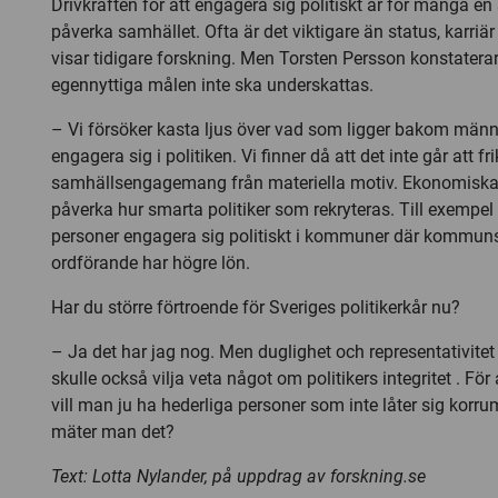
Drivkraften för att engagera sig politiskt är för många en s
påverka samhället. Ofta är det viktigare än status, karriä
visar tidigare forskning. Men Torsten Persson konstaterar
egennyttiga målen inte ska underskattas.
– Vi försöker kasta ljus över vad som ligger bakom männi
engagera sig i politiken. Vi finner då att det inte går att fr
samhällsengagemang från materiella motiv. Ekonomiska 
påverka hur smarta politiker som rekryteras. Till exempel
personer engagera sig politiskt i kommuner där kommuns
ordförande har högre lön.
Har du större förtroende för Sveriges politikerkår nu?
– Ja det har jag nog. Men duglighet och representativitet ä
skulle också vilja veta något om politikers integritet . För
vill man ju ha hederliga personer som inte låter sig korr
mäter man det?
Text: Lotta Nylander, på uppdrag av forskning.se