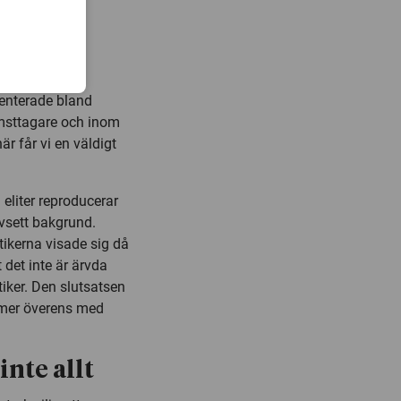
aterna och
en gemensam
akgrund.
inkomsttagare
enterade bland
omsttagare och inom
är får vi en väldigt
eliter reproducerar
vsett bakgrund.
tikerna visade sig då
 det inte är ärvda
iker. Den slutsatsen
mmer överens med
nte allt