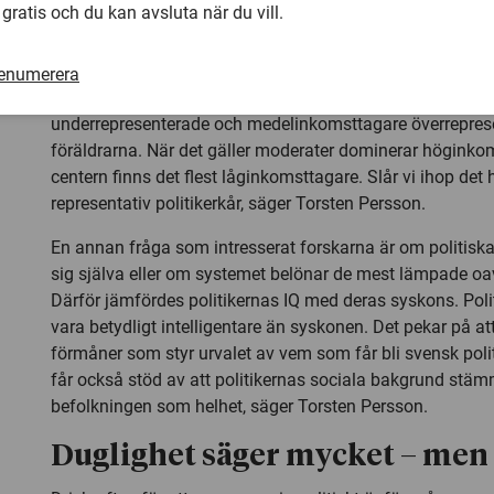
kommunerna har undersökts, socialdemokraterna, moder
 gratis och du kan avsluta när du vill.
centerpartiet. Sammantaget bildar den informationen 
beskrivning av svenska kommunpolitikers ekonomiska b
renumerera
– Hos socialdemokraterna är låginkomsttagare och hög
underrepresenterade och medelinkomsttagare överrepres
föräldrarna. När det gäller moderater dominerar högink
centern finns det flest låginkomsttagare. Slår vi ihop det h
representativ politikerkår, säger Torsten Persson.
En annan fråga som intresserat forskarna är om politiska 
sig själva eller om systemet belönar de mest lämpade oa
Därför jämfördes politikernas IQ med deras syskons. Poli
vara betydligt intelligentare än syskonen. Det pekar på att
förmåner som styr urvalet av vem som får bli svensk polit
får också stöd av att politikernas sociala bakgrund stä
befolkningen som helhet, säger Torsten Persson.
Duglighet säger mycket – men i