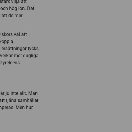
tark vilja att
r och hög lön. Det
 att de mer
skors val att
ikoppla
ersättningar tycks
 verkar mer dugliga
tyrelsens
r ju inte allt. Man
 att tjäna samhället
umperas. Men hur