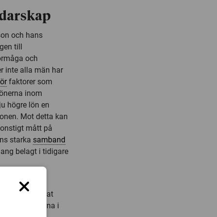
edarskap
sson och hans
en till
förmåga och
er inte alla män har
för
faktorer som
 lönerna inom
ju högre lön en
sonen. Mot detta kan
onstigt mått på
nns starka
samband
ang belagt i tidigare
eglar
rna bland annat
största partierna i