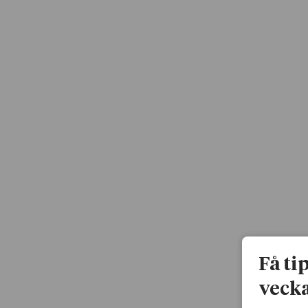
Få ti
vecka