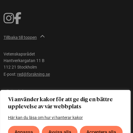
Tillbaka till toppen
Vetenskapsrådet
Hantverkargatan 11 B
112 21 Stockholm
E-post:
red@forskning.se
Tillgänglighet
Vi använder kakor för att ge dig en bättre
upplevelse av vår webbplats
Ett initiativ av
Vetenskapsrådet
Här kan du läsa om hur vi hanterar kakor
Anpassa
Avvisa alla
Acceptera alla