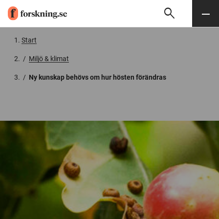
search
Sök
Meny
Gå till innehåll
Start
/
Miljö & klimat
/
Ny kunskap behövs om hur hösten förändras