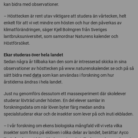
kan bidra med observationer.
– Hösttecken är rent utav viktigare att studera än vårtecken, helt
enkelt för att vi vet mindre om hösten och hur den påverkas av
klimatförändringen, säger Kjell Bolmgren från Sveriges
lantbruksuniversitet, som samordnar Naturens kalender och
Höstförsöket.
Ekar studeras över hela landet
Sedan några år tillbaka kan den som är intresserad skicka in sina
observationer av hösttecken på www.naturenskalender.se och på så
sätt bidra med
data
som kan användas i forskning om hur
årstiderna ändras i hela landet.
Just nu genomförs dessutom ett massexperiment där skolelever
studerar lövträd under hösten. En del elever samlar in
forskningsdata om när löven byter färg medan andra
specialstuderar ekar och de insekter som lever på och inuti ekbladen.
– I vår forskning om ekens biologiska mångfald vill vi veta vilka
insekter som finns på eklöven i olika delar av landet, berättar Ayco