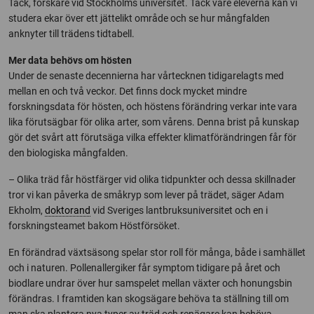
Tack, forskare vid Stockholms universitet. Tack vare eleverna kan vi
studera ekar över ett jättelikt område och se hur mångfalden
anknyter till trädens tidtabell.
Mer data behövs om hösten
Under de senaste decennierna har vårtecknen tidigarelagts med
mellan en och två veckor. Det finns dock mycket mindre
forskningsdata för hösten, och höstens förändring verkar inte vara
lika förutsägbar för olika arter, som vårens. Denna brist på kunskap
gör det svårt att förutsäga vilka effekter klimatförändringen får för
den biologiska mångfalden.
– Olika träd får höstfärger vid olika tidpunkter och dessa skillnader
tror vi kan påverka de småkryp som lever på trädet, säger Adam
Ekholm,
doktorand
vid Sveriges lantbruksuniversitet och en i
forskningsteamet bakom Höstförsöket.
En förändrad växtsäsong spelar stor roll för många, både i samhället
och i naturen. Pollenallergiker får symptom tidigare på året och
biodlare undrar över hur samspelet mellan växter och honungsbin
förändras. I framtiden kan skogsägare behöva ta ställning till om
man ska plantera nya typer av träd och renägare kan behöva