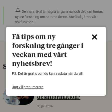
warning
Denna artikel är några år gammal och det kan finnas
nyare forskning om samma ämne. Använd gärna vår
sökfunktion!
Få tips om ny
forskning tre gånger i
veckan med vårt
nyhetsbrev!
Senaste nytt
PS. Det är gratis och du kan avsluta när du vill.
Jag vill prenumerera
Varför tror vissa på rysk
desinformation?
30 juli 2026