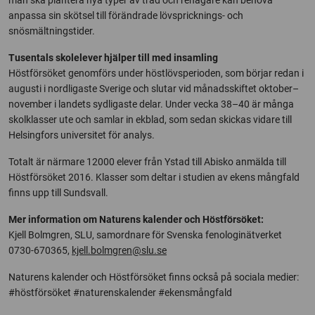
anpassa sin skötsel till förändrade lövspricknings- och
snösmältningstider.
Tusentals skolelever hjälper till med insamling
Höstförsöket genomförs under höstlövsperioden, som börjar redan i
augusti i nordligaste Sverige och slutar vid månadsskiftet oktober–
november i landets sydligaste delar. Under vecka 38–40 är många
skolklasser ute och samlar in ekblad, som sedan skickas vidare till
Helsingfors universitet för analys.
Totalt är närmare 12000 elever från Ystad till Abisko anmälda till
Höstförsöket 2016. Klasser som deltar i studien av ekens mångfald
finns upp till Sundsvall.
Mer information om Naturens kalender och Höstförsöket:
Kjell Bolmgren, SLU, samordnare för Svenska fenologinätverket
0730-670365,
kjell.bolmgren@slu.se
Naturens kalender och Höstförsöket finns också på sociala medier:
#höstförsöket #naturenskalender #ekensmångfald