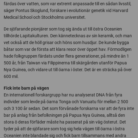
färdas över vatten, som var extremt anpassade till en sådan livsstil,
säger Pontus Skoglund, forskare i evolutionär genetik vid Harvard
Medical School och Stockholms universitet.
De sjöfarande pionjärer som tog sig ända ut till östra Oceanien
tillhörde Lapitakulturen. Den kännetecknas av sin keramik, och man
vet också att de höll grisar och höns som husdjur. De kunde bygga
båtar som var de första att klara resor över öppet hav. Förmodligen
hade folkgruppen färdats under flera generationer, på mindre än 1
500 år, från Taiwan via Filippinerna till skärgården utanför Papua
Nya Guinea, och vidare ut till öarna i öster. Det är en sträcka på över
600 mil.
Fick inte barn på vägen
En internationell forskargrupp har nu analyserat DNA från fyra
individer som levde på öarna Tonga och Vanuatu för mellan 2 500
och 3 100 år sedan. Det som förvånade forskarna var att de fyra inte
bar på anlag från befolkningen på Papua Nya Guinea, alltså den
stora ö deras förfäder måste ha passerat på sin väg österut. Det
tyder på att de sjöfarare som tog sig hela vägen till öarna i östra
Oceanien inte blandade sig och fick barn tillsammans med andra