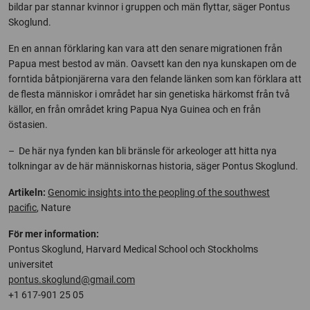
bildar par stannar kvinnor i gruppen och män flyttar, säger Pontus
Skoglund.
En en annan förklaring kan vara att den senare migrationen från
Papua mest bestod av män. Oavsett kan den nya kunskapen om de
forntida båtpionjärerna vara den felande länken som kan förklara att
de flesta människor i området har sin genetiska härkomst från två
källor, en från området kring Papua Nya Guinea och en från
östasien.
– De här nya fynden kan bli bränsle för arkeologer att hitta nya
tolkningar av de här människornas historia, säger Pontus Skoglund.
Artikeln:
Genomic insights into the peopling of the southwest
pacific
, Nature
För mer information:
Pontus Skoglund, Harvard Medical School och Stockholms
universitet
pontus.skoglund@gmail.com
+1 617-901 25 05