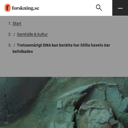
search
Sök
Meny
Gå till innehåll
Start
/
Samhälle & kultur
/
Tretusenårigt DNA kan berätta hur Stilla havets öar
befolkades