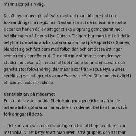
människor på sin väg.
De här nya rönen går på tvärs med vad man tidigare trott om
folkvandringarna i regionen. Nästan alla nutida innevånare i östra
Oceanien har en del av sitt genetiska ursprung gemensamt med
befolkningen på Papua Nya Guinea. Tidigare har man trott att detta
betytt att de östasiatiska sjöfararna stannat på Papua Nya Guinea,
blandat sig och fått barn med folket där, och att dessa ättlingar
sedan rest vidare österut. Om detta inte stämmer, som den nya
studien nu pekar på, innebär att det måste kommit en senare och
ganska stor folkvandring, där människor från Papua Nya Guinea
spridit sig och sitt genetiska arv över hela södra Stilla havets övärld i
ett senare historiskt skede.
Genetiskt arv på mödernet
En stor del av den nutida öbefolkningens genetiska arv från de
östasiatiska sjöfararna har ärvts via mödernet. Det kan finnas två
förklaringar till detta.
– Det kan vara så som antropologerna tror att Lapitakulturen var
matrilokal, vilket betyder att man lever i små grupper, och när man