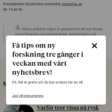
Presstjänsten Stockholms universitet,
press@su.se
08 -16 40 90
warning
Denna artikel är några år gammal och det kan finnas
nyare forskning om samma ämne. Använd gärna vår
sökfunktion!
Få tips om ny
forskning tre gånger i
veckan med vårt
nyhetsbrev!
PS. Det är gratis och du kan avsluta när du vill.
Senaste nytt
Jag vill prenumerera
Varför tror vissa på rysk