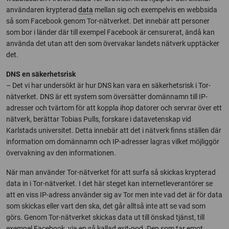
användaren krypterad
data
mellan sig och exempelvis en webbsida
så som Facebook genom Tor-nätverket. Det innebär att personer
som bor i länder där till exempel Facebook är censurerat, ändå kan
använda det utan att den som övervakar landets nätverk upptäcker
det.
DNS en säkerhetsrisk
– Det vi har undersökt är hur DNS kan vara en säkerhetsrisk i Tor-
nätverket. DNS är ett system som översätter domännamn till IP-
adresser och tvärtom för att koppla ihop datorer och servrar över ett
nätverk, berättar Tobias Pulls, forskare i datavetenskap vid
Karlstads universitet. Detta innebär att det i nätverk finns ställen där
information om domännamn och IP-adresser lagras vilket möjliggör
övervakning av den informationen.
När man använder Tor-nätverket för att surfa så skickas krypterad
data in i Tor-nätverket. I det här steget kan internetleverantörer se
att en viss IP-adress använder sig av Tor men inte vad det är för data
som skickas eller vart den ska, det går alltså inte att se vad som
görs. Genom Tor-nätverket skickas data ut till önskad tjänst, till
exempel Facebook, via en så kallad exit-nod. Den som tar emot