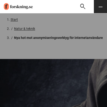
search
Sök
Meny
Gå till innehåll
Start
/
Natur & teknik
/
Nya hot mot anonymiseringsverktyg för internetanvändare