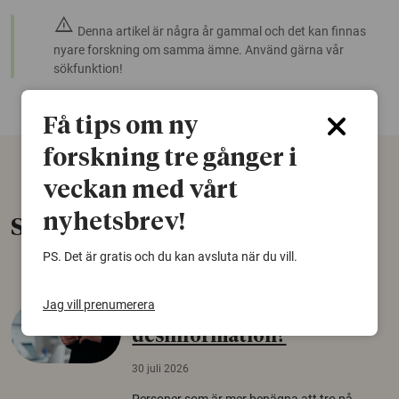
warning
Denna artikel är några år gammal och det kan finnas
nyare forskning om samma ämne. Använd gärna vår
sökfunktion!
Få tips om ny
forskning tre gånger i
veckan med vårt
nyhetsbrev!
Senaste nytt
PS. Det är gratis och du kan avsluta när du vill.
Jag vill prenumerera
Varför tror vissa på rysk
desinformation?
30 juli 2026
Personer som är mer benägna att tro på