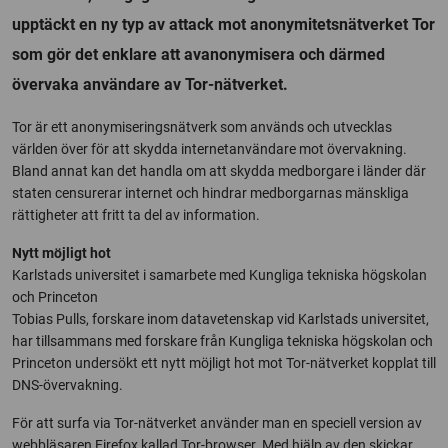
upptäckt en ny typ av attack mot anonymitetsnätverket Tor
som gör det enklare att avanonymisera och därmed
övervaka användare av Tor-nätverket.
Tor är ett anonymiseringsnätverk som används och utvecklas
världen över för att skydda internetanvändare mot övervakning.
Bland annat kan det handla om att skydda medborgare i länder där
staten censurerar internet och hindrar medborgarnas mänskliga
rättigheter att fritt ta del av information.
Nytt möjligt hot
Karlstads universitet i samarbete med Kungliga tekniska högskolan
och Princeton
Tobias Pulls, forskare inom datavetenskap vid Karlstads universitet,
har tillsammans med forskare från Kungliga tekniska högskolan och
Princeton undersökt ett nytt möjligt hot mot Tor-nätverket kopplat till
DNS-övervakning.
För att surfa via Tor-nätverket använder man en speciell version av
webbläsaren Firefox kallad Tor-browser. Med hjälp av den skickar