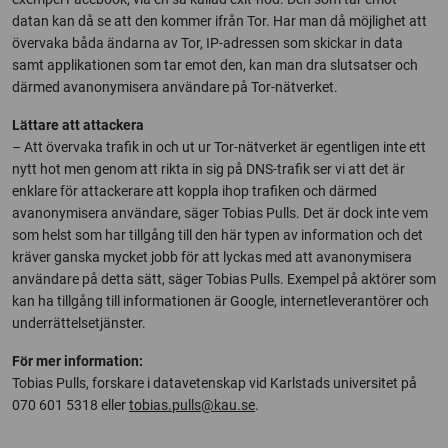
datan kan då se att den kommer ifrån Tor. Har man då möjlighet att
övervaka båda ändarna av Tor, IP-adressen som skickar in data
samt applikationen som tar emot den, kan man dra slutsatser och
därmed avanonymisera användare på Tor-nätverket.
Lättare att attackera
– Att övervaka trafik in och ut ur Tor-nätverket är egentligen inte ett
nytt hot men genom att rikta in sig på DNS-trafik ser vi att det är
enklare för attackerare att koppla ihop trafiken och därmed
avanonymisera användare, säger Tobias Pulls. Det är dock inte vem
som helst som har tillgång till den här typen av information och det
kräver ganska mycket jobb för att lyckas med att avanonymisera
användare på detta sätt, säger Tobias Pulls. Exempel på aktörer som
kan ha tillgång till informationen är Google, internetleverantörer och
underrättelsetjänster.
För mer information:
Tobias Pulls, forskare i datavetenskap vid Karlstads universitet på
070 601 5318 eller
tobias.pulls@kau.se
.