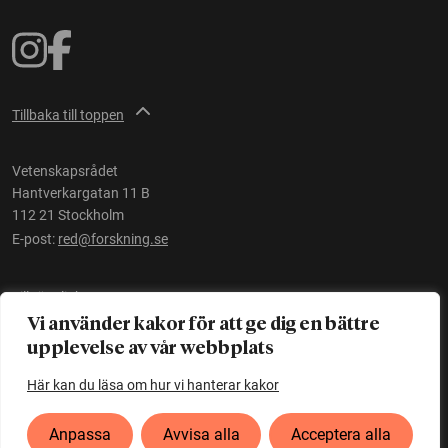
Tillbaka till toppen
Vetenskapsrådet
Hantverkargatan 11 B
112 21 Stockholm
E-post:
red@forskning.se
Tillgänglighet
Vi använder kakor för att ge dig en bättre
upplevelse av vår webbplats
Ett initiativ av
Vetenskapsrådet
Här kan du läsa om hur vi hanterar kakor
Anpassa
Avvisa alla
Acceptera alla