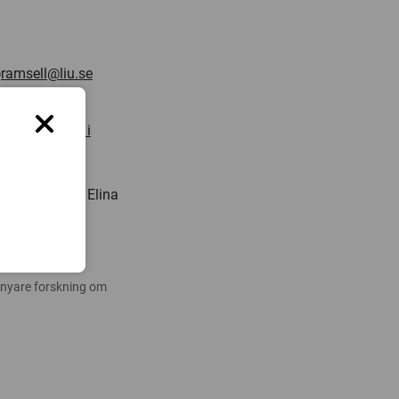
@
ramsell@liu.se
a, som deltar i
16.
g vid
Pilemalm och Elina
 nyare forskning om