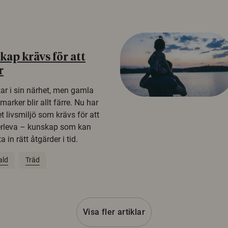
ap krävs för att
r
kar i sin närhet, men gamla
rker blir allt färre. Nu har
t livsmiljö som krävs för att
erleva – kunskap som kan
 in rätt åtgärder i tid.
ald
Träd
Visa fler artiklar