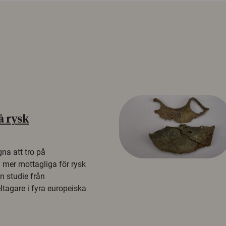
å rysk
na att tro på
a mer mottagliga för rysk
n studie från
tagare i fyra europeiska