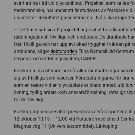
svårt att nå i tid vid olyckstillbud. Projektet, som kallas fö
medmänniska, har under ett år studerats av forskare vid
universitet. Resultatet presenteras nu i två olika rapporter
– Det har visat sig att projektet är positivt för alla inbla
räddningstjänst, frivilliga och drabbade. De drabbade ha
från frivilliga och har upplevt ökad trygghet i väntan på 
ambulans, säger
doktoranden
Elina Ramsell vid Centrum 
respons- och räddningssystem, CARER.
Forskarna inventerade också vilka förutsättningar som k
sig av frivilliga som resurser. Förutsättningarna för bra re
som en resurs vid en olycksplats är bland annat: utbildnin
övning, tydlig arbets- och ansvarsfördelning, rättsligt sk
för de frivilliga.
Forskargruppens resultat presenteras i två rapporter och
12 oktober 10.15 – 12.00 vid Katastrofmedicinskt Centr
Magnus väg 11 (Universitetsområdet), Linköping