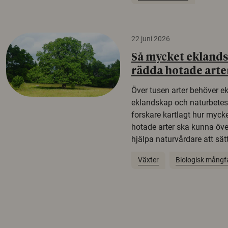
22 juni 2026
Så mycket eklandsk
rädda hotade arte
Över tusen arter behöver e
eklandskap och naturbetesma
forskare kartlagt hur mycke
hotade arter ska kunna öv
hjälpa naturvårdare att sätta
Växter
Biologisk mångf