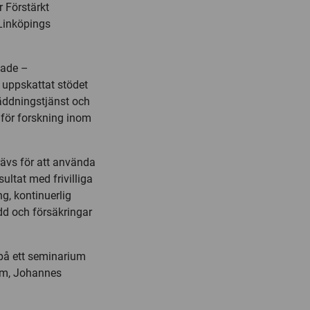
r Förstärkt
 Linköpings
.
ndade –
r uppskattat stödet
räddningstjänst och
för forskning inom
rävs för att använda
sultat med frivilliga
g, kontinuerlig
ydd och försäkringar
 på ett seminarium
um, Johannes