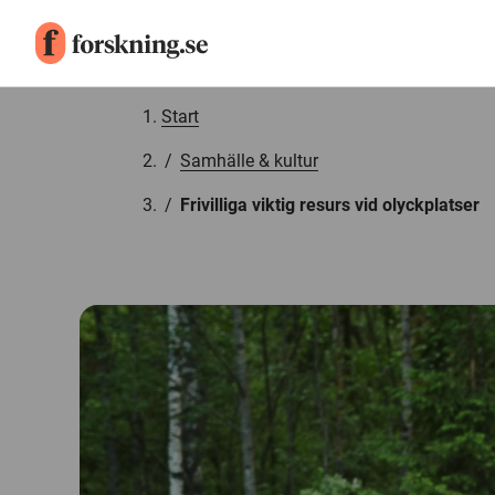
Gå till innehåll
Start
/
Samhälle & kultur
/
Frivilliga viktig resurs vid olyckplatser