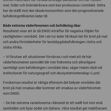
mat, foder och bränsleråvara som kan produceras i området. Detta
har de ställt mot den ökade konsumtion som den prognosticerade
befolkningstillväxten leder till.
Både extrema väderfenomen och befolkning ökar
Resultatet visar att år då ENSO inträffar får negativa följder för
växtligheten i området. Det i sin tur leder till ökad risk för brist på mat
och andra förnödenheter för landsbygdsbefolkningen i östra och
södra Afrika.
– Vi förutser att situationen förvärras i och med att de här
väderfenomenen sannolikt blir mer frekventa och allvarligare
samtidigt som befolkningen i området ökar, säger Hakim Abdi vid
institutionen för naturgeografi och ekosystemvetenskap i Lund.
Forskarnas resultat är viktiga eftersom det belyser områden där
brist på mat orsakas eller kommer att orsakas av väderfenomen
som ENSO.
– De här extrema variationerna i klimatet är ett reellt hot mot små
samhällen och byar söder om Sahara. Våra resultat ger makthavare