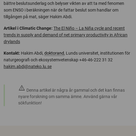
bättre beslutsunderlag och belyser vikten av att ta med fenomen
som ENSO i beräkningen när de fattar beslut som handlar om
tillgången på mat, säger Hakim Abdi.
Artikel i Climatic Change:
The El Niño – La Niña cycle and recent
trends in supply and demand of net primary productivity in African
drylands
Kontakt:
Hakim Abdi,
doktorand
, Lunds universitet, institutionen för
naturgeografi och ekosystemvetenskap +46-46-222 31 32
hakim.abdi@nateko.lu.se
warning
Denna artikel är några år gammal och det kan finnas
nyare forskning om samma ämne. Använd gärna vår
sökfunktion!