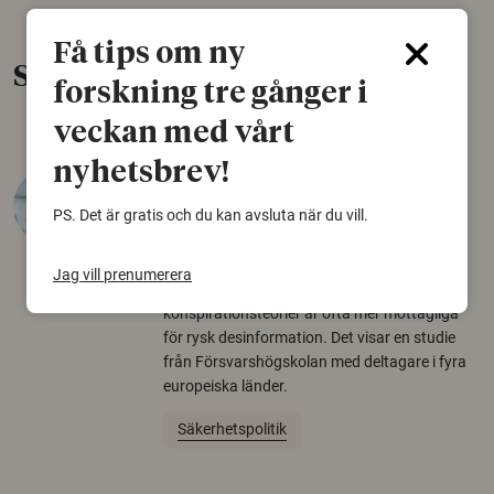
Få tips om ny
Senaste nytt
forskning tre gånger i
veckan med vårt
nyhetsbrev!
Varför tror vissa på rysk
desinformation?
PS. Det är gratis och du kan avsluta när du vill.
30 juli 2026
Jag vill prenumerera
Personer som är mer benägna att tro på
konspirationsteorier är ofta mer mottagliga
för rysk desinformation. Det visar en studie
från Försvarshögskolan med deltagare i fyra
europeiska länder.
Säkerhetspolitik