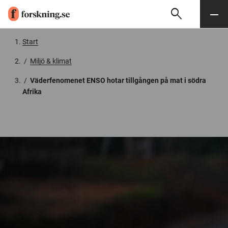
search
Sök
Meny
Gå till innehåll
Start
/
Miljö & klimat
/
Väderfenomenet ENSO hotar tillgången på mat i södra
Afrika