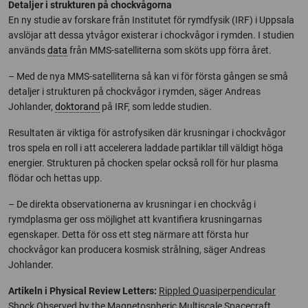
Detaljer i strukturen på chockvågorna
En ny studie av forskare från Institutet för rymdfysik (IRF) i Uppsala
avslöjar att dessa ytvågor existerar i chockvågor i rymden. I studien
används
data
från MMS-satelliterna som sköts upp förra året.
– Med de nya MMS-satelliterna så kan vi för första gången se små
detaljer i strukturen på chockvågor i rymden, säger Andreas
Johlander,
doktorand
på IRF, som ledde studien.
Resultaten är viktiga för astrofysiken där krusningar i chockvågor
tros spela en roll i att accelerera laddade partiklar till väldigt höga
energier. Strukturen på chocken spelar också roll för hur plasma
flödar och hettas upp.
– De direkta observationerna av krusningar i en chockvåg i
rymdplasma ger oss möjlighet att kvantifiera krusningarnas
egenskaper. Detta för oss ett steg närmare att första hur
chockvågor kan producera kosmisk strålning, säger Andreas
Johlander.
Artikeln i Physical Review Letters:
Rippled Quasiperpendicular
Shock Observed by the Magnetospheric Multiscale Spacecraft