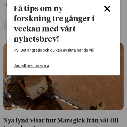
utvecklas snabbare än mindre och tidigare skingrar de gasmoln där
Få tips om ny
stjärnorna föds.
forskning tre gånger i
Rymden
veckan med vårt
nyhetsbrev!
PS. Det är gratis och du kan avsluta när du vill.
Jag vill prenumerera
Nya fynd visar hur Mars gick från våt till