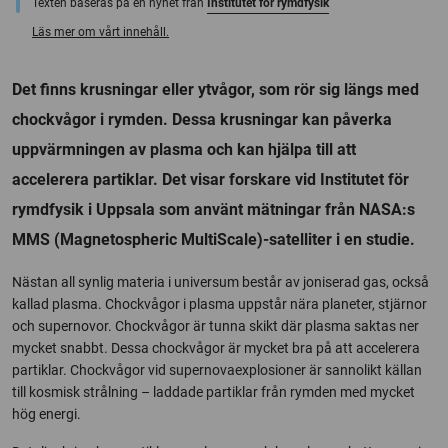
Texten baseras på en nyhet från
Institutet för rymdfysik
Läs mer om vårt innehåll.
Det finns krusningar eller ytvågor, som rör sig längs med
chockvågor i rymden. Dessa krusningar kan påverka
uppvärmningen av plasma och kan hjälpa till att
accelerera partiklar. Det visar forskare vid Institutet för
rymdfysik i Uppsala som använt mätningar från NASA:s
MMS (Magnetospheric MultiScale)-satelliter i en studie.
Nästan all synlig materia i universum består av joniserad gas, också
kallad plasma. Chockvågor i plasma uppstår nära planeter, stjärnor
och supernovor. Chockvågor är tunna skikt där plasma saktas ner
mycket snabbt. Dessa chockvågor är mycket bra på att accelerera
partiklar. Chockvågor vid supernovaexplosioner är sannolikt källan
till kosmisk strålning – laddade partiklar från rymden med mycket
hög energi.