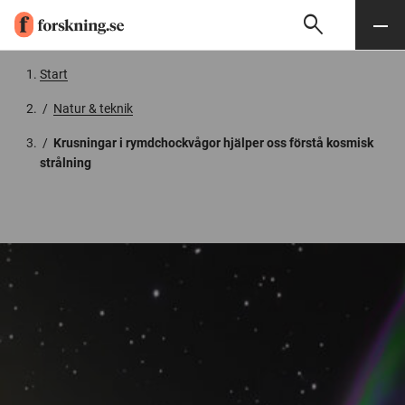
search
Sök
Meny
Gå till innehåll
Start
/
Natur & teknik
/
Krusningar i rymdchockvågor hjälper oss förstå kosmisk
strålning