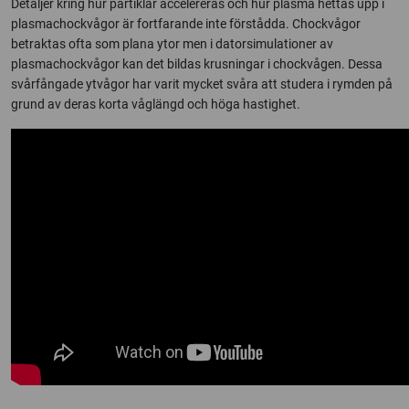
Detaljer kring hur partiklar accelereras och hur plasma hettas upp i
plasmachockvågor är fortfarande inte förstådda. Chockvågor
betraktas ofta som plana ytor men i datorsimulationer av
plasmachockvågor kan det bildas krusningar i chockvågen. Dessa
svårfångade ytvågor har varit mycket svåra att studera i rymden på
grund av deras korta våglängd och höga hastighet.