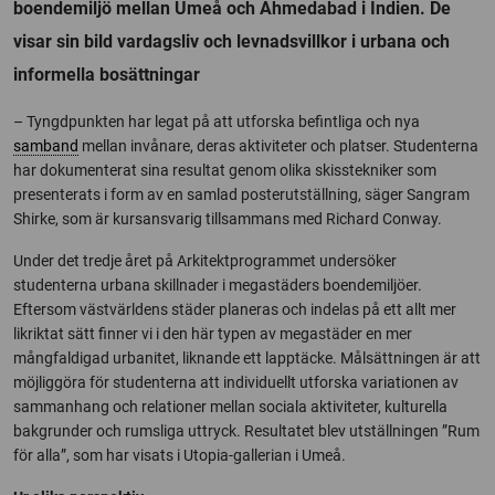
boendemiljö mellan Umeå och Ahmedabad i Indien. De
visar sin bild vardagsliv och levnadsvillkor i urbana och
informella bosättningar
– Tyngdpunkten har legat på att utforska befintliga och nya
samband
mellan invånare, deras aktiviteter och platser. Studenterna
har dokumenterat sina resultat genom olika skisstekniker som
presenterats i form av en samlad posterutställning, säger Sangram
Shirke, som är kursansvarig tillsammans med Richard Conway.
Under det tredje året på Arkitektprogrammet undersöker
studenterna urbana skillnader i megastäders boendemiljöer.
Eftersom västvärldens städer planeras och indelas på ett allt mer
likriktat sätt finner vi i den här typen av megastäder en mer
mångfaldigad urbanitet, liknande ett lapptäcke. Målsättningen är att
möjliggöra för studenterna att individuellt utforska variationen av
sammanhang och relationer mellan sociala aktiviteter, kulturella
bakgrunder och rumsliga uttryck. Resultatet blev utställningen ”Rum
för alla”, som har visats i Utopia-gallerian i Umeå.