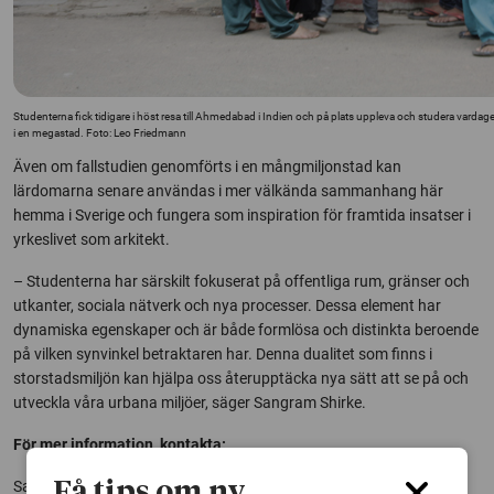
Studenterna fick tidigare i höst resa till Ahmedabad i Indien och på plats uppleva och studera vardage
i en megastad. Foto: Leo Friedmann
Även om fallstudien genomförts i en mångmiljonstad kan
lärdomarna senare användas i mer välkända sammanhang här
hemma i Sverige och fungera som inspiration för framtida insatser i
yrkeslivet som arkitekt.
– Studenterna har särskilt fokuserat på offentliga rum, gränser och
utkanter, sociala nätverk och nya processer. Dessa element har
dynamiska egenskaper och är både formlösa och distinkta beroende
på vilken synvinkel betraktaren har. Denna dualitet som finns i
storstadsmiljön kan hjälpa oss återupptäcka nya sätt att se på och
utveckla våra urbana miljöer, säger Sangram Shirke.
För mer information, kontakta:
Sangram Shirke, lärare vid Arkitekthögskolan
Få tips om ny