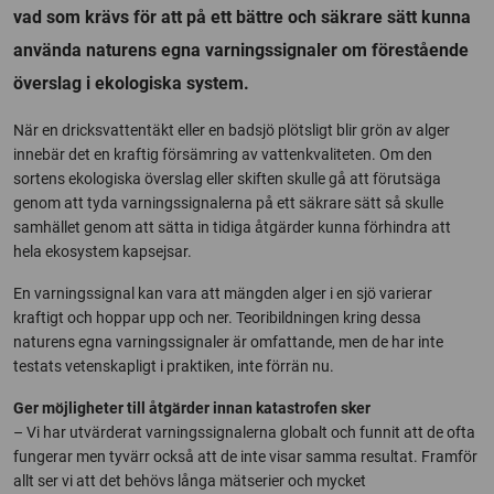
vad som krävs för att på ett bättre och säkrare sätt kunna
använda naturens egna varningssignaler om förestående
överslag i ekologiska system.
När en dricksvattentäkt eller en badsjö plötsligt blir grön av alger
innebär det en kraftig försämring av vattenkvaliteten. Om den
sortens ekologiska överslag eller skiften skulle gå att förutsäga
genom att tyda varningssignalerna på ett säkrare sätt så skulle
samhället genom att sätta in tidiga åtgärder kunna förhindra att
hela ekosystem kapsejsar.
En varningssignal kan vara att mängden alger i en sjö varierar
kraftigt och hoppar upp och ner. Teoribildningen kring dessa
naturens egna varningssignaler är omfattande, men de har inte
testats vetenskapligt i praktiken, inte förrän nu.
Ger möjligheter till åtgärder innan katastrofen sker
– Vi har utvärderat varningssignalerna globalt och funnit att de ofta
fungerar men tyvärr också att de inte visar samma resultat. Framför
allt ser vi att det behövs långa mätserier och mycket