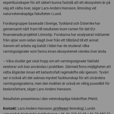
expertkunskaper för att säkert kunna fastslå att ett ekosystem är på
väg att välta över, säger Lars-Anders Hansson, limnolog vid
naturvetenskapliga fakulteten i Lund.
Forskargrupper baserade i Sverige, Tyskland och Österrike har
gemensamt nått fram till resultaten inom ramen för det EU-
finansierade projektet Limnotip. Forskarna har analyserat mätserier
från sjöar som redan slagit över från ett tillstånd till ett annat.
Genom att arbeta sig bakåt i tiden har de studerat vilka
varningssignaler som fanns innan ekosystemet vändes över ända.
– Våra studier ger visst hopp om att varningssignaler faktiskt
existerar och kan användas i praktiken. Därmed finns möjligheten att
vidta åtgärder innan ett katastrofalt regimskifte slår igenom. Tyvärr
ser vi också att det saknas mycket fackkunskap för att utvärdera
varningssignalerna, men den insikten är också en viktig pusselbit för
beslutsfattare, säger Lars-Anders Hansson.
Resultaten presenteras i den vetenskapliga tidskriften PNAS.
Kontakt:
Lars-Anders Hansson,
professor
limnologi, Lunds
universitet, biologiska institutionen +46-46-222 41 69 +46-70-389 72