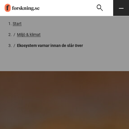
search
Sök
Meny
Gå till innehåll
Start
/
Miljö & klimat
/
Ekosystem varnar innan de slår över