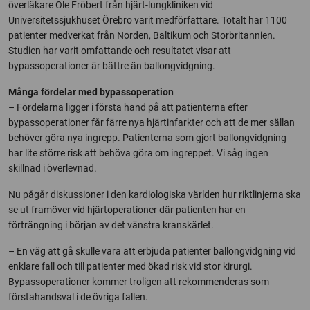
överläkare Ole Fröbert från hjärt-lungkliniken vid
Universitetssjukhuset Örebro varit medförfattare. Totalt har 1100
patienter medverkat från Norden, Baltikum och Storbritannien.
Studien har varit omfattande och resultatet visar att
bypassoperationer är bättre än ballongvidgning.
Många fördelar med bypassoperation
– Fördelarna ligger i första hand på att patienterna efter
bypassoperationer får färre nya hjärtinfarkter och att de mer sällan
behöver göra nya ingrepp. Patienterna som gjort ballongvidgning
har lite större risk att behöva göra om ingreppet. Vi såg ingen
skillnad i överlevnad.
Nu pågår diskussioner i den kardiologiska världen hur riktlinjerna ska
se ut framöver vid hjärtoperationer där patienten har en
förträngning i början av det vänstra kranskärlet.
– En väg att gå skulle vara att erbjuda patienter ballongvidgning vid
enklare fall och till patienter med ökad risk vid stor kirurgi.
Bypassoperationer kommer troligen att rekommenderas som
förstahandsval i de övriga fallen.