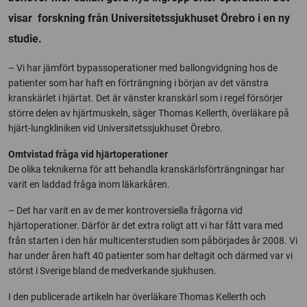
visar forskning från Universitetssjukhuset Örebro i en ny
studie.
– Vi har jämfört bypassoperationer med ballongvidgning hos de
patienter som har haft en förträngning i början av det vänstra
kranskärlet i hjärtat. Det är vänster kranskärl som i regel försörjer
större delen av hjärtmuskeln, säger Thomas Kellerth, överläkare på
hjärt-lungkliniken vid Universitetssjukhuset Örebro.
Omtvistad fråga vid hjärtoperationer
De olika teknikerna för att behandla kranskärlsförträngningar har
varit en laddad fråga inom läkarkåren.
– Det har varit en av de mer kontroversiella frågorna vid
hjärtoperationer. Därför är det extra roligt att vi har fått vara med
från starten i den här multicenterstudien som påbörjades år 2008. Vi
har under åren haft 40 patienter som har deltagit och därmed var vi
störst i Sverige bland de medverkande sjukhusen.
I den publicerade artikeln har överläkare Thomas Kellerth och