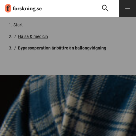
search
Sök
Meny
Gå till innehåll
Start
/
Hälsa & medicin
/
Bypassoperation är bättre än ballongvidgning