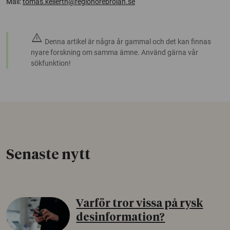
Mail:
tomas.kellerth@regionorebrolan.se
warning
Denna artikel är några år gammal och det kan finnas
nyare forskning om samma ämne. Använd gärna vår
sökfunktion!
Senaste nytt
Varför tror vissa på rysk
desinformation?