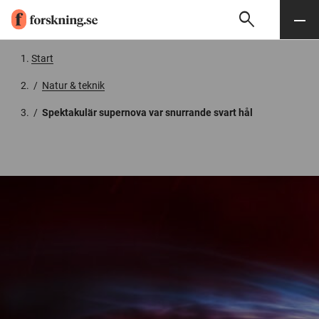
search
Sök
Meny
Gå till innehåll
Start
/
Natur & teknik
/
Spektakulär supernova var snurrande svart hål