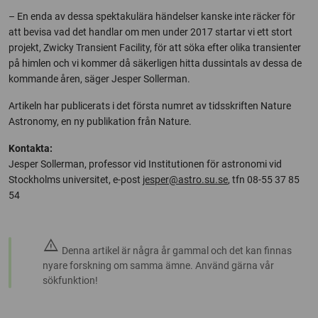
– En enda av dessa spektakulära händelser kanske inte räcker för
att bevisa vad det handlar om men under 2017 startar vi ett stort
projekt, Zwicky Transient Facility, för att söka efter olika transienter
på himlen och vi kommer då säkerligen hitta dussintals av dessa de
kommande åren, säger Jesper Sollerman.
Artikeln har publicerats i det första numret av tidsskriften Nature
Astronomy, en ny publikation från Nature.
Kontakta:
Jesper Sollerman, professor vid Institutionen för astronomi vid
Stockholms universitet, e-post
jesper@astro.su.se
, tfn 08-55 37 85
54
warning
Denna artikel är några år gammal och det kan finnas
nyare forskning om samma ämne. Använd gärna vår
sökfunktion!