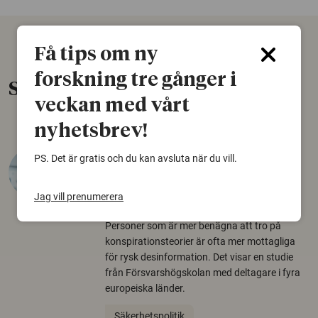
Få tips om ny
forskning tre gånger i
Senaste nytt
veckan med vårt
nyhetsbrev!
Varför tror vissa på rysk
PS. Det är gratis och du kan avsluta när du vill.
desinformation?
Jag vill prenumerera
30 juli 2026
Personer som är mer benägna att tro på
konspirationsteorier är ofta mer mottagliga
för rysk desinformation. Det visar en studie
från Försvarshögskolan med deltagare i fyra
europeiska länder.
Säkerhetspolitik