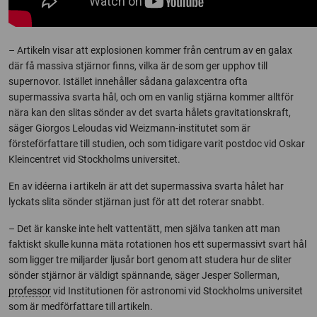
– Artikeln visar att explosionen kommer från centrum av en galax
där få massiva stjärnor finns, vilka är de som ger upphov till
supernovor. Istället innehåller sådana galaxcentra ofta
supermassiva svarta hål, och om en vanlig stjärna kommer alltför
nära kan den slitas sönder av det svarta hålets gravitationskraft,
säger Giorgos Leloudas vid Weizmann-institutet som är
försteförfattare till studien, och som tidigare varit postdoc vid Oskar
Kleincentret vid Stockholms universitet.
En av idéerna i artikeln är att det supermassiva svarta hålet har
lyckats slita sönder stjärnan just för att det roterar snabbt.
– Det är kanske inte helt vattentätt, men själva tanken att man
faktiskt skulle kunna mäta rotationen hos ett supermassivt svart hål
som ligger tre miljarder ljusår bort genom att studera hur de sliter
sönder stjärnor är väldigt spännande, säger Jesper Sollerman,
professor
vid Institutionen för astronomi vid Stockholms universitet
som är medförfattare till artikeln.