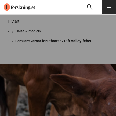
search
Sök
Meny
Gå till innehåll
Start
/
Hälsa & medicin
/
Forskare varnar för utbrott av Rift Valley-feber