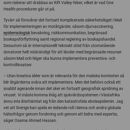
som riskerar att drabbas av Rift Valley-feber, vilket är vad One
Health-proceduren går ut på.
Tyvärr så försvårar det fortsatt komplicerade säkerhetsläget i Mali
för implementeringen av motåtgärder, såsom djurvaccinering,
epidemiologisk
bevakning, riskkommunikation, begränsad
boskapsförflyttning samt regional reglering av boskapshandel.
Dessutom så är internationellt tekniskt stöd från utomstående
donatorer helt nödvändigt för att länder med begränsade resurser
såsom Mali och Niger ska kunna implementera preventiva- och
kontrollinsatser.
– Utan kreativa idéer som är relevanta för den maliska kontexten så
blir åtgärderna svåra att implementera. Men det behövs också ett
snabbt agerande innan det sker en fortsatt geografisk spridning av
viruset. Vi måste komma ihåg att sjukvårdssystemen i Västafrika
ännu inte återhämtat sig från den katastrofala ebolaepidemin. Jag
vet att Sverige kan spela en ledande roll i denna och andra globala
hälsofrågor genom forskning och genom att bidra med expertis,
säger Osama Ahmed Hassan.