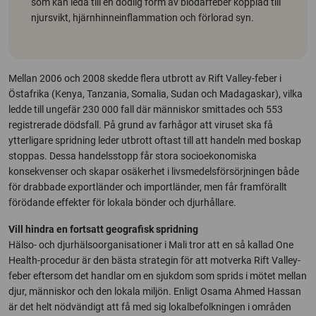
som kan leda till en dödlig form av blödarfeber kopplad till
njursvikt, hjärnhinneinflammation och förlorad syn.
Mellan 2006 och 2008 skedde flera utbrott av Rift Valley-feber i
Östafrika (Kenya, Tanzania, Somalia, Sudan och Madagaskar), vilka
ledde till ungefär 230 000 fall där människor smittades och 553
registrerade dödsfall. På grund av farhågor att viruset ska få
ytterligare spridning leder utbrott oftast till att handeln med boskap
stoppas. Dessa handelsstopp får stora socioekonomiska
konsekvenser och skapar osäkerhet i livsmedelsförsörjningen både
för drabbade exportländer och importländer, men får framförallt
förödande effekter för lokala bönder och djurhållare.
Vill hindra en fortsatt geografisk spridning
Hälso- och djurhälsoorganisationer i Mali tror att en så kallad One
Health-procedur är den bästa strategin för att motverka Rift Valley-
feber eftersom det handlar om en sjukdom som sprids i mötet mellan
djur, människor och den lokala miljön. Enligt Osama Ahmed Hassan
är det helt nödvändigt att få med sig lokalbefolkningen i områden