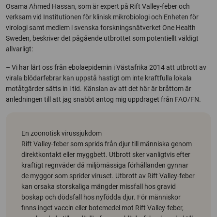
Osama Ahmed Hassan, som är expert på Rift Valley-feber och
verksam vid Institutionen för klinisk mikrobiologi och Enheten för
virologi samt medlem i svenska forskningsnätverket One Health
Sweden, beskriver det pågående utbrottet som potentiellt väldigt
allvarligt:
– Vi har lärt oss från ebolaepidemin i Västafrika 2014 att utbrott av
virala blödarfebrar kan uppstå hastigt om inte kraftfulla lokala
motåtgärder sätts in i tid. Känslan av att det här är bråttom är
anledningen till att jag snabbt antog mig uppdraget från FAO/FN.
En zoonotisk virussjukdom
Rift Valley-feber som sprids från djur till människa genom
direktkontakt eller myggbett. Utbrott sker vanligtvis efter
kraftigt regnväder då miljömässiga förhållanden gynnar
de myggor som sprider viruset. Utbrott av Rift Valley-feber
kan orsaka storskaliga mängder missfall hos gravid
boskap och dödsfall hos nyfödda djur. För människor
finns inget vaccin eller botemedel mot Rift Valley-feber,