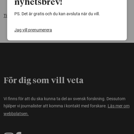
nyhetsbrev!
PS. Det är gratis och du kan avsluta när du vill.
Tillbaka till ordlistan
Jag vill prenumerera
För dig som vill veta
Vi finns för att du ska kunna ta del av svensk forskning. Dessutom
hjälper vi journalister att komma i kontakt med forskare.
Läs mer om
webbplatsen.