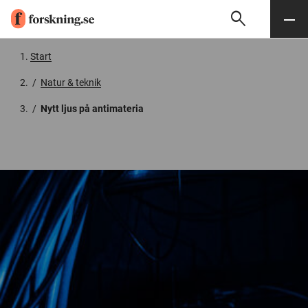
search
Sök
Meny
Gå till innehåll
Start
/
Natur & teknik
/
Nytt ljus på antimateria