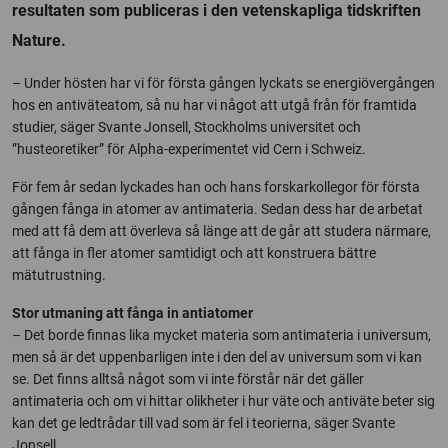
resultaten som publiceras i den vetenskapliga tidskriften
Nature.
– Under hösten har vi för första gången lyckats se energiövergången
hos en antiväteatom, så nu har vi något att utgå från för framtida
studier, säger Svante Jonsell, Stockholms universitet och
”husteoretiker” för Alpha-experimentet vid Cern i Schweiz.
För fem år sedan lyckades han och hans forskarkollegor för första
gången fånga in atomer av antimateria. Sedan dess har de arbetat
med att få dem att överleva så länge att de går att studera närmare,
att fånga in fler atomer samtidigt och att konstruera bättre
mätutrustning.
Stor utmaning att fånga in antiatomer
– Det borde finnas lika mycket materia som antimateria i universum,
men så är det uppenbarligen inte i den del av universum som vi kan
se. Det finns alltså något som vi inte förstår när det gäller
antimateria och om vi hittar olikheter i hur väte och antiväte beter sig
kan det ge ledtrådar till vad som är fel i teorierna, säger Svante
Jonsell.