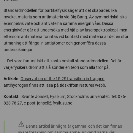
Standardmodellen för partikelfysik säger att det skapades lika
mycket materia som antimateria vid Big Bang. Av symmetriskäl ska
exempelvis väte och antiväte ha samma energinivåer. Dessa
energinivåer går att undersöka med hjälp av laserspektroskopi, men
eftersom antimateria förintas vid kontakt med materia är det en stor
utmaning att fånga in antiatomer och genomföra dessa
undersökningar.
– Det vore fantastiskt att kasta omkull standardmodellen. Det är
varje fysikers dröm att slå sönder en teori som alla tror på.
Artikeln:
Observation of the 1S-2S transition in trapped
antihydrogen
finns att läsa på tidskriften Natures webb.
Kontakt:
Svante Jonsell, Fysikum, Stockholms universitet. Tel: 076-
828 78 27, e-post:
jonsell@fysik.su.se
warning
Denna artikel är några år gammal och det kan finnas
nyare forskning om samma ämne. Använd gärna vår