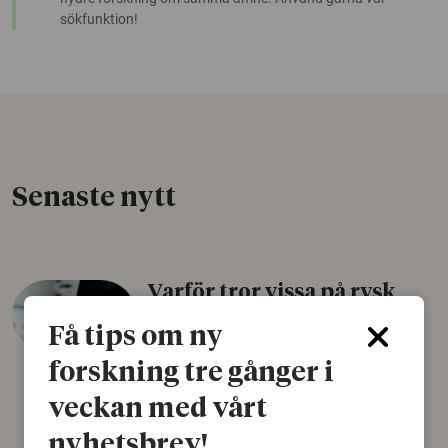
sökfunktion!
Senaste nytt
Varför tror vissa på rysk
desinformation?
Få tips om ny
30 juli 2026
forskning tre gånger i
Personer som är mer benägna att tro på
veckan med vårt
konspirationsteorier är ofta mer mottagliga
för rysk desinformation. Det visar en studie
nyhetsbrev!