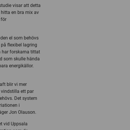
tudie visar att detta
 hitta en bra mix av
 för
tt den el som behövs
 på flexibel lagring
 har forskarna tittat
ad som skulle hända
ara energikällor.
ft blir vi mer
indstilla ett par
 behövs. Det system
iationen i
säger Jon Olauson.
t vid Uppsala