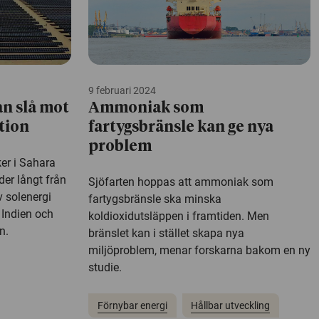
9 februari 2024
an slå mot
Ammoniak som
tion
fartygsbränsle kan ge nya
problem
er i Sahara
der långt från
Sjöfarten hoppas att ammoniak som
 solenergi
fartygsbränsle ska minska
 Indien och
koldioxidutsläppen i framtiden. Men
n.
bränslet kan i stället skapa nya
miljöproblem, menar forskarna bakom en ny
studie.
Förnybar energi
Hållbar utveckling