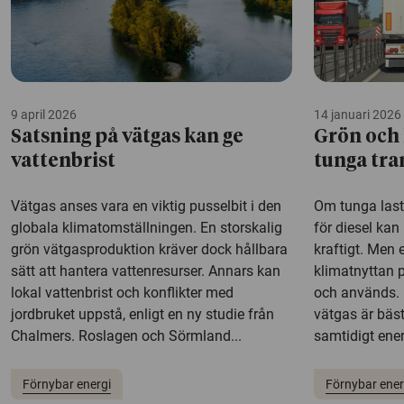
9 april 2026
14 januari 2026
Satsning på vätgas kan ge
Grön och 
vattenbrist
tunga tra
Vätgas anses vara en viktig pusselbit i den
Om tunga lastb
globala klimatomställningen. En storskalig
för diesel ka
grön vätgasproduktion kräver dock hållbara
kraftigt. Men 
sätt att hantera vattenresurser. Annars kan
klimatnyttan 
lokal vattenbrist och konflikter med
och används. 
jordbruket uppstå, enligt en ny studie från
vätgas är bäst
Chalmers. Roslagen och Sörmland...
samtidigt ene
Förnybar energi
Förnybar ener