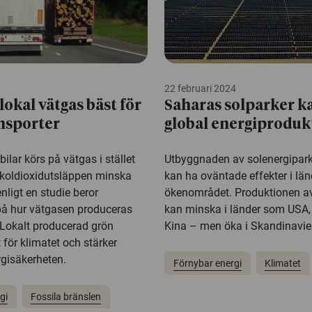
22 februari 2024
lokal vätgas bäst för
Saharas solparker k
nsporter
global energiproduk
ilar körs på vätgas i stället
Utbyggnaden av solenergipark
n koldioxidutsläppen minska
kan ha oväntade effekter i län
enligt en studie beror
ökenområdet. Produktionen av
på hur vätgasen produceras
kan minska i länder som USA,
Lokalt producerad grön
Kina – men öka i Skandinavie
 för klimatet och stärker
rgisäkerheten.
Förnybar energi
Klimatet
gi
Fossila bränslen