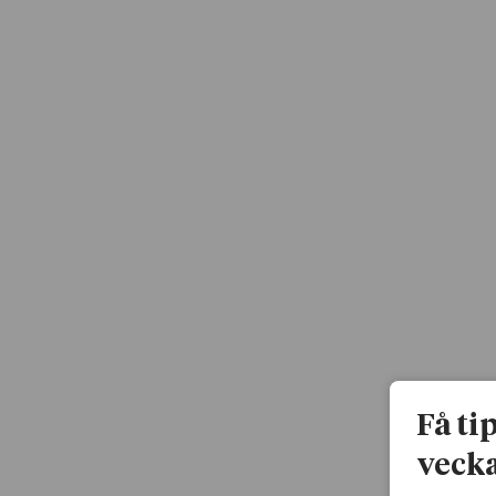
Få ti
vecka