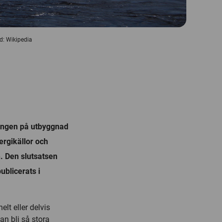
d: Wikipedia
ningen på utbyggnad
ergikällor och
. Den slutsatsen
ublicerats i
lt eller delvis
an bli så stora