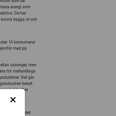
sumtion som de
nybara energi som
 behövs. De har
le kunna bygga ut och
ster. Vi konsumerar
 jämför med på
mellan säsonger, men
era för mellanlånga
 gasturbiner. Det går
gsindustrier betalt
ara på elen. Det
lauson.
 som finns när det