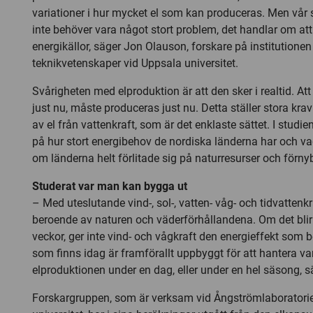
variationer i hur mycket el som kan produceras. Men vår s
inte behöver vara något stort problem, det handlar om att
energikällor, säger Jon Olauson, forskare på institutionen
teknikvetenskaper vid Uppsala universitet.
Svårigheten med elproduktion är att den sker i realtid. A
just nu, måste produceras just nu. Detta ställer stora krav
av el från vattenkraft, som är det enklaste sättet. I studien
på hur stort energibehov de nordiska länderna har och v
om länderna helt förlitade sig på naturresurser och förnyb
Studerat var man kan bygga ut
– Med uteslutande vind-, sol-, vatten- våg- och tidvattenkra
beroende av naturen och väderförhållandena. Om det blir v
veckor, ger inte vind- och vågkraft den energieffekt som
som finns idag är framförallt uppbyggt för att hantera var
elproduktionen under en dag, eller under en hel säsong, 
Forskargruppen, som är verksam vid Ångströmlaboratorie