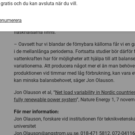
gäller att leverera el över hela Norden. Med dagens distri
 gratis och du kan avsluta när du vill.
det svårare att klara leveransen överallt med enbart förnyb
vi till exempel väldigt mycket produktion i norr men mest
renumerera
Nästa steg är att bygga upp modeller av hela kraftsysteme
flaskhalsarna finns.
– Oavsett hur vi blandar de förnybara källorna får vi en g
i de mellanlånga perioderna. Fortsatta studier bör därför
vattenkraften har för möjligheter att hjälpa till att balans
variationerna. Att producera något mer el än man behöve
produktionen vid timmar med låg förbrukning, kan vara e
kan minska balansbehovet, säger Jon Olauson.
Jon Olauson et al, “
Net load variability in Nordic countrie
fully renewable power system
”, Nature Energy 1, 7 nove
För mer information:
Jon Olauson, forskare vid institutionen för teknikvetensk
universitet
Jon.Olauson@angstrom.uu.se
, 018-471 5812, 072-0411