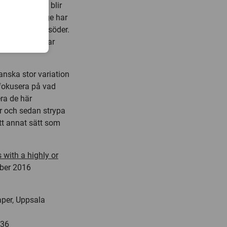
butionssystem blir
ar el. I Sverige har
 konsumtion i söder.
t för att se var
anska stor variation
 fokusera på vad
era de här
r och sedan strypa
tt annat sätt som
s with a highly or
mber 2016
aper, Uppsala
636