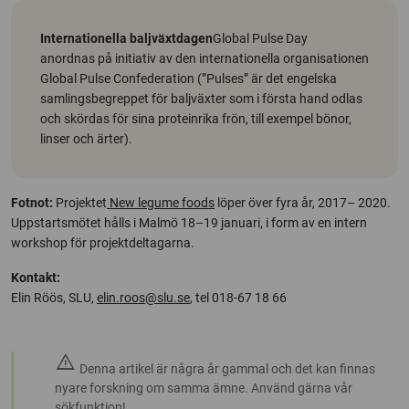
Internationella baljväxtdagen
Global Pulse Day
anordnas på initiativ av den internationella organisationen
Global Pulse Confederation (”Pulses” är det engelska
samlingsbegreppet för baljväxter som i första hand odlas
och skördas för sina proteinrika frön, till exempel bönor,
linser och ärter).
Fotnot:
Projektet
New legume foods
löper över fyra år, 2017– 2020.
Uppstartsmötet hålls i Malmö 18–19 januari, i form av en intern
workshop för projektdeltagarna.
Kontakt:
Elin Röös, SLU,
elin.roos@slu.se
, tel 018-67 18 66
warning
Denna artikel är några år gammal och det kan finnas
nyare forskning om samma ämne. Använd gärna vår
sökfunktion!