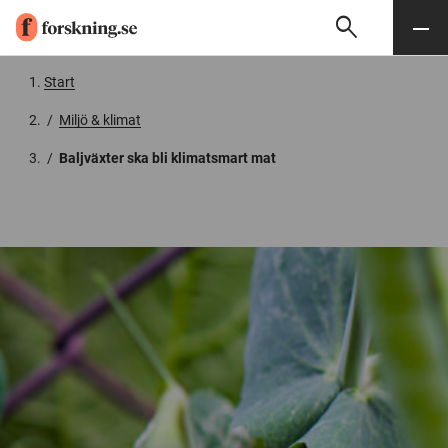
search
Sök
Meny
Gå till innehåll
Start
/
Miljö & klimat
/
Baljväxter ska bli klimatsmart mat