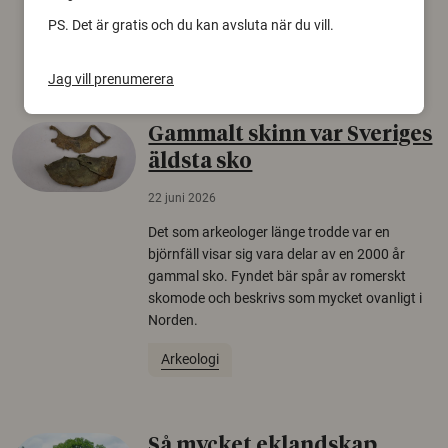
europeiska länder.
PS. Det är gratis och du kan avsluta när du vill.
Säkerhetspolitik
Jag vill prenumerera
Gammalt skinn var Sveriges
äldsta sko
22 juni 2026
Det som arkeologer länge trodde var en
björnfäll visar sig vara delar av en 2000 år
gammal sko. Fyndet bär spår av romerskt
skomode och beskrivs som mycket ovanligt i
Norden.
Arkeologi
Så mycket eklandskap