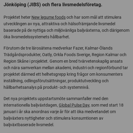
Jönköping (JIBS) och flera livsmedelsföretag.
Projektet heter
New legume foods
och har som mål att stimulera
utvecklingen av nya, attraktiva och hälsofrämjande livsmedel
baserade på de nyttiga och miljövänliga baljväxterna, och därigenom
öka livsmedelssystemets hållbarhet.
Förutom de tre lärosätena medverkar Fazer, Kalmar-Ölands
Trädgårdsprodukter, Oatly, Orkla Foods Sverige, Region Kalmar och
Region Skåne i projektet. Genom en bred tvärvetenskaplig ansats
och nära samverkan mellan akademi, industri och regionförbund tar
projektet därmed ett helhetsgrepp kring frågor om konsumenters
inställning, odlingsförutsättningar, produktutveckling och
hållbarhetsanalys på produkt- och systemnivå.
Det nya projektets uppstartsmöte sammanfaller med den
internationella baljväxtdagen,
Global Pulse Day
, som med start 18
januari i år ska anordnas varje år för att öka medvetandet om
baljväxters nyttigheter och stimulera konsumtionen av
baljväxtbaserade livsmedel.