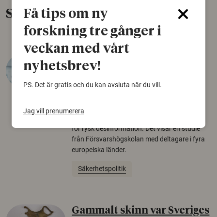
Få tips om ny
Senaste nytt
forskning tre gånger i
veckan med vårt
Varför tror vissa på rysk
nyhetsbrev!
desinformation?
PS. Det är gratis och du kan avsluta när du vill.
30 juli 2026
Personer som är mer benägna att tro på
Jag vill prenumerera
konspirationsteorier är ofta mer mottagliga
för rysk desinformation. Det visar en studie
från Försvarshögskolan med deltagare i fyra
europeiska länder.
Säkerhetspolitik
Gammalt skinn var Sveriges