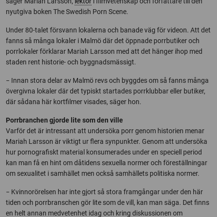
säger Mariah Larsson,
lektor
i filmvetenskap och författare till den
nyutgiva boken The Swedish Porn Scene.
Under 80-talet försvann lokalerna och banade väg för videon. Att det
fanns så många lokaler i Malmö där det öppnade porrbutiker och
porrlokaler förklarar Mariah Larsson med att det hänger ihop med
staden rent historie- och byggnadsmässigt.
− Innan stora delar av Malmö revs och byggdes om så fanns många
övergivna lokaler där det typiskt startades porrklubbar eller butiker,
där sådana här kortfilmer visades, säger hon.
Porrbranchen gjorde lite som den ville
Varför det är intressant att undersöka porr genom historien menar
Mariah Larsson är viktigt ur flera synpunkter. Genom att undersöka
hur pornografiskt material konsumerades under en speciell period
kan man få en hint om dåtidens sexuella normer och föreställningar
om sexualitet i samhället men också samhällets politiska normer.
− Kvinnorörelsen har inte gjort så stora framgångar under den här
tiden och porrbranschen gör lite som de vill, kan man säga. Det finns
en helt annan medvetenhet idag och kring diskussionen om