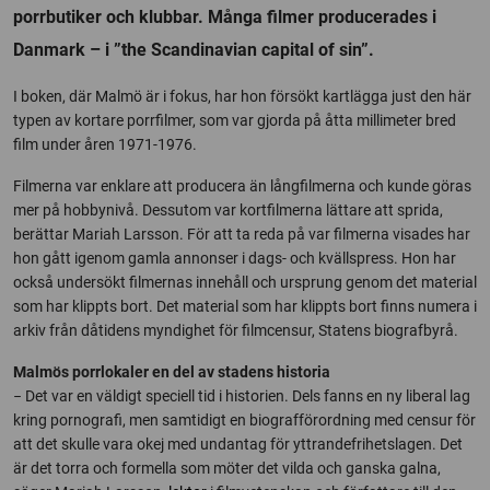
porrbutiker och klubbar. Många filmer producerades i
Danmark – i ”the Scandinavian capital of sin”.
I boken, där Malmö är i fokus, har hon försökt kartlägga just den här
typen av kortare porrfilmer, som var gjorda på åtta millimeter bred
film under åren 1971-1976.
Filmerna var enklare att producera än långfilmerna och kunde göras
mer på hobbynivå. Dessutom var kortfilmerna lättare att sprida,
berättar Mariah Larsson. För att ta reda på var filmerna visades har
hon gått igenom gamla annonser i dags- och kvällspress. Hon har
också undersökt filmernas innehåll och ursprung genom det material
som har klippts bort. Det material som har klippts bort finns numera i
arkiv från dåtidens myndighet för filmcensur, Statens biografbyrå.
Malmös porrlokaler en del av stadens historia
− Det var en väldigt speciell tid i historien. Dels fanns en ny liberal lag
kring pornografi, men samtidigt en biografförordning med censur för
att det skulle vara okej med undantag för yttrandefrihetslagen. Det
är det torra och formella som möter det vilda och ganska galna,