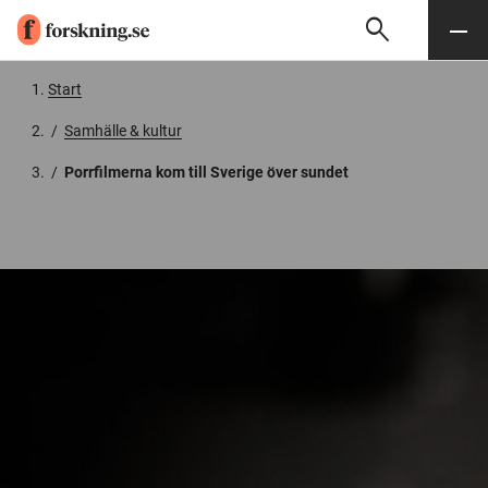
search
Sök
Meny
Gå till innehåll
Start
/
Samhälle & kultur
/
Porrfilmerna kom till Sverige över sundet