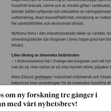
fossilfritt bränsle, värme och el, mindre gifter i lantbruke
bönder, bättre nyttjande och cirkulation av näringsämnen,
vattenrening, ökad resurseffektivitet, minskning av metanu
fler arbetstillfällen och ekonomisk tillväxt.
Nyttorna finns i den industrialiserade delen av världen, m
utvecklingsländer där biogasen i ännu högre grad kan bid
tillväxt.
Liten ökning av inhemska biobränslen
– I diskussionerna här i Sverige ses biogasen som ett fo
mer än så, men nyttan är så vida mycket större, påpeka
Mats Eklund,
professor
i industriell miljöteknik och föres
bekymrad över utvecklingen för de inhemska fossilfria d
– Vi har flera inhemska bränslen i dag med oerhört bra h
ps om ny forskning tre gånger i
som etanol, biogas och RME. Användning och produktion
n med vårt nyhetsbrev!
för något av dem. Det vi från forskarhåll ser som de bäst
inte, trots de ambitiösa miljömålen. Vår roll som forskare