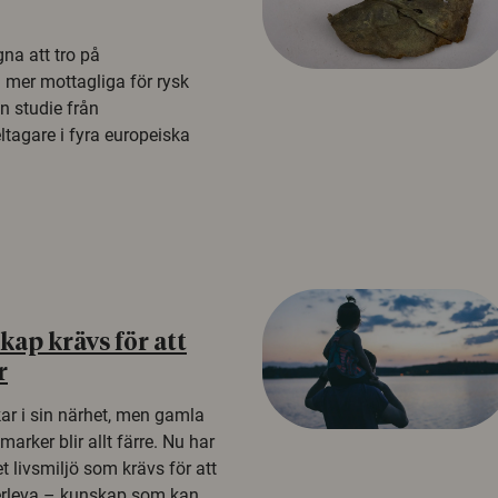
na att tro på
a mer mottagliga för rysk
n studie från
tagare i fyra europeiska
ap krävs för att
r
kar i sin närhet, men gamla
rker blir allt färre. Nu har
t livsmiljö som krävs för att
erleva – kunskap som kan