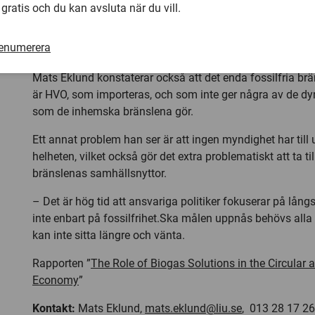
 gratis och du kan avsluta när du vill.
slutsatser på
evidens
, medan myndigheter och politiker ri
forskning som vilket särintresse som helst.
renumerera
Viktigt fokusera på långsiktig hållbarhet
Mats Eklund konstaterar också att det enda fossilfria br
är HVO, som importeras, och som inte ger några av de dy
som de inhemska bränslena gör.
Ett annat problem han ser är att ingen myndighet har till up
helheten, vilket också gör det extra problematiskt att ta t
bränslenas samhällsnyttor.
– Det är hög tid att ansvariga politiker fokuserar på långs
inte enbart på fossilfrihet.Ska målen uppnås behövs alla 
kan inte sitta längre och vänta.
Rapporten ”
The Role of Biogas Solutions in the Circular 
Economy
”
Kontakt:
Mats Eklund,
mats.eklund@liu.se
, 013 28 17 26