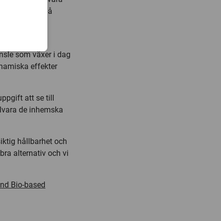
skerar att se på
änsle som växer i dag
namiska effekter
pgift att se till
illvara de inhemska
iktig hållbarhet och
bra alternativ och vi
and Bio-based