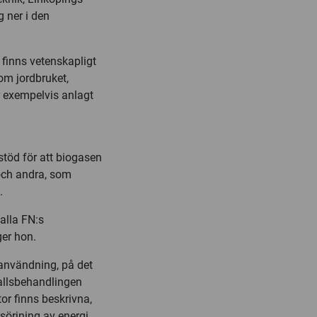
g ner i den
 finns vetenskapligt
om jordbruket,
r exempelvis anlagt
 stöd för att biogasen
 och andra, som
.
alla FN:s
ger hon.
 användning, på det
fallsbehandlingen
or finns beskrivna,
sörjning av energi,