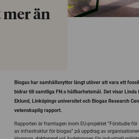
 mer än
Biogas har samhällsnyttor långt utöver att vara ett fossil
bidrar till samtliga FN:s hållbarhetsmål. Det visar Lin
Eklund, Linköpings universitet och Biogas Research Cent
vetenskaplig rapport.
Rapporten är framtagen inom EU-projektet ”Förstudie för 
av infrastruktur för biogas” på uppdrag av organisatione
Hagman,
doktorand
vid Avdelningen för industriell miljöt