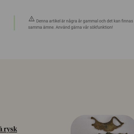
warning
Denna artikel är några år gammal och det kan finnas
samma ämne. Använd gärna vår sökfunktion!
å rysk