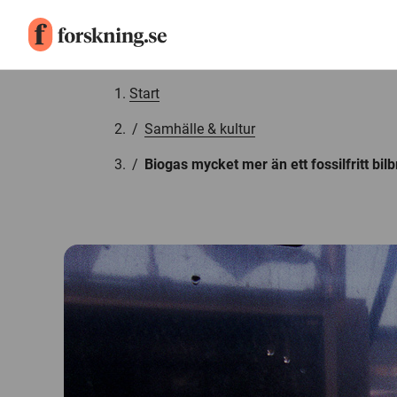
Gå till innehåll
Start
/
Samhälle & kultur
/
Biogas mycket mer än ett fossilfritt bil