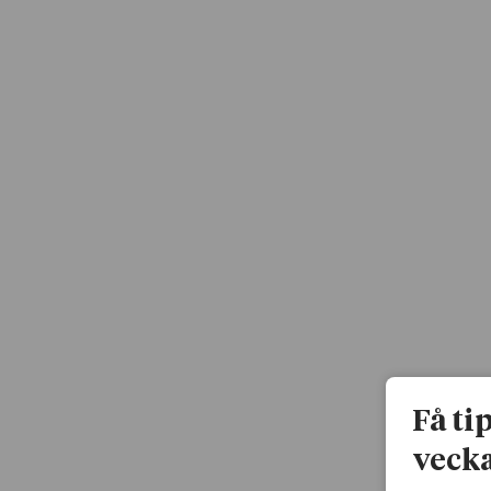
Få ti
vecka