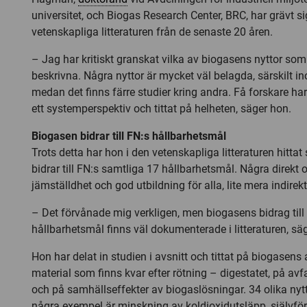
universitet, och Biogas Research Center, BRC, har grävt si
vetenskapliga litteraturen från de senaste 20 åren.
– Jag har kritiskt granskat vilka av biogasens nyttor som
beskrivna. Några nyttor är mycket väl belagda, särskilt in
medan det finns färre studier kring andra. Få forskare ha
ett systemperspektiv och tittat på helheten, säger hon.
Biogasen bidrar till FN:s hållbarhetsmål
Trots detta har hon i den vetenskapliga litteraturen hittat
bidrar till FN:s samtliga 17 hållbarhetsmål. Några direkt
jämställdhet och god utbildning för alla, lite mera indirekt
– Det förvånade mig verkligen, men biogasens bidrag till 
hållbarhetsmål finns väl dokumenterade i litteraturen, sä
Hon har delat in studien i avsnitt och tittat på biogasens
material som finns kvar efter rötning – digestatet, på av
och på samhällseffekter av biogaslösningar. 34 olika nytt
några exempel är minskning av koldioxidutsläpp, självför