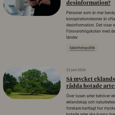
desinformation?
Personer som är mer benäg
konspirationsteorier är oft
desinformation. Det visar e
Försvarshögskolan med del
länder.
Säkerhetspolitik
22 juni 2026
Så mycket eklandsk
rädda hotade arte
Över tusen arter behöver e
eklandskap och naturbetesma
forskare kartlagt hur mycke
hotade arter ska kunna öv