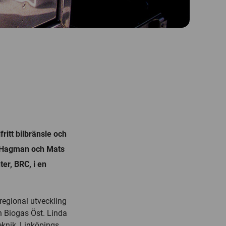
fritt bilbränsle och
da Hagman och Mats
er, BRC, i en
regional utveckling
n Biogas Öst. Linda
eknik, Linköpings