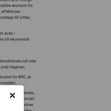
t, bättre ekonomi för
 effektivare
tsläpp till luften,
en även i
ra till ekonomisk
rdonsbränsle och inte
r Linda Hagman.
tåndare för BRC, är
rivmedlen:
ållbarhetsprestanda,
 ökar inte nämnvärt
a alternativen växer
 är att grunda våra