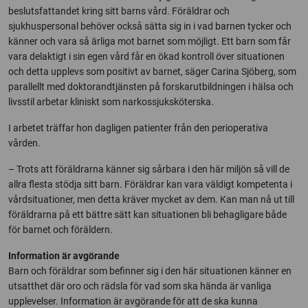
beslutsfattandet kring sitt barns vård. Föräldrar och
sjukhuspersonal behöver också sätta sig in i vad barnen tycker och
känner och vara så ärliga mot barnet som möjligt. Ett barn som får
vara delaktigt i sin egen vård får en ökad kontroll över situationen
och detta upplevs som positivt av barnet, säger Carina Sjöberg, som
parallellt med doktorandtjänsten på forskarutbildningen i hälsa och
livsstil arbetar kliniskt som narkossjuksköterska.
I arbetet träffar hon dagligen patienter från den perioperativa
vården.
– Trots att föräldrarna känner sig sårbara i den här miljön så vill de
allra flesta stödja sitt barn. Föräldrar kan vara väldigt kompetenta i
vårdsituationer, men detta kräver mycket av dem. Kan man nå ut till
föräldrarna på ett bättre sätt kan situationen bli behagligare både
för barnet och föräldern.
Information är avgörande
Barn och föräldrar som befinner sig i den här situationen känner en
utsatthet där oro och rädsla för vad som ska hända är vanliga
upplevelser. Information är avgörande för att de ska kunna