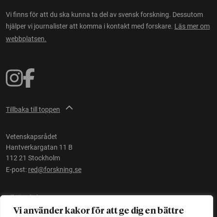
Vi finns för att du ska kunna ta del av svensk forskning. Dessutom
hjälper vi journalister att komma i kontakt med forskare.
Läs mer om
webbplatsen.
Tillbaka till toppen
Vetenskapsrådet
Hantverkargatan 11 B
112 21 Stockholm
E-post:
red@forskning.se
Tillgänglighet
Vi använder kakor för att ge dig en bättre