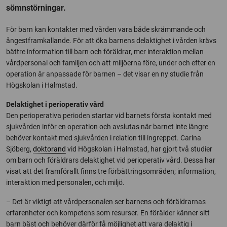
sömnstörningar.
För barn kan kontakter med vården vara både skrämmande och
ångestframkallande. För att öka barnens delaktighet i vården krävs
bättre information till barn och föräldrar, mer interaktion mellan
vårdpersonal och familjen och att miljöerna före, under och efter en
operation är anpassade för barnen – det visar en ny studie från
Högskolan i Halmstad.
Delaktighet i perioperativ vård
Den perioperativa perioden startar vid barnets första kontakt med
sjukvården inför en operation och avslutas när barnet inte längre
behöver kontakt med sjukvården i relation till ingreppet. Carina
Sjöberg,
doktorand
vid Högskolan i Halmstad, har gjort två studier
om barn och föräldrars delaktighet vid perioperativ vård. Dessa har
visat att det framförallt finns tre förbättringsområden; information,
interaktion med personalen, och miljö.
– Det är viktigt att vårdpersonalen ser barnens och föräldrarnas
erfarenheter och kompetens som resurser. En förälder känner sitt
barn bäst och behöver därför få möjlighet att vara delaktig i