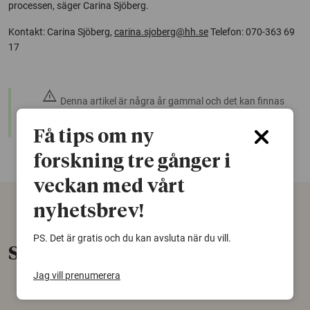
processen, säger Carina Sjöberg.
Kontakt: Carina Sjöberg,
carina.sjoberg@hh.se
Telefon: 070-363 69
17
warning
Denna artikel är några år gammal och det kan finnas
nyare forskning om samma ämne. Använd gärna vår
sökfunktion!
Få tips om ny
forskning tre gånger i
veckan med vårt
nyhetsbrev!
PS. Det är gratis och du kan avsluta när du vill.
Senaste nytt
Jag vill prenumerera