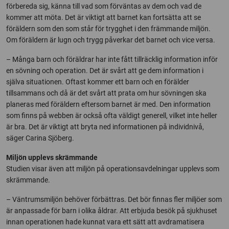
förbereda sig, känna till vad som förväntas av dem och vad de
kommer att möta. Det är viktigt att barnet kan fortsätta att se
föräldern som den som står för trygghet i den främmande miljön.
Om föräldern är lugn och trygg påverkar det barnet och vice versa.
– Många barn och föräldrar har inte fått tillräcklig information inför
en sövning och operation. Det är svårt att ge dem information i
själva situationen. Oftast kommer ett barn och en förälder
tillsammans och då är det svårt att prata om hur sövningen ska
planeras med föräldern eftersom barnet är med. Den information
som finns på webben är också ofta väldigt generell, vilket inte heller
är bra. Det är viktigt att bryta ned informationen på individnivå,
säger Carina Sjöberg.
Miljön upplevs skrämmande
Studien visar även att miljön på operationsavdelningar upplevs som
skrämmande.
– Väntrumsmiljön behöver förbättras. Det bör finnas fler miljöer som
är anpassade för barn i olika åldrar. Att erbjuda besök på sjukhuset
innan operationen hade kunnat vara ett sätt att avdramatisera