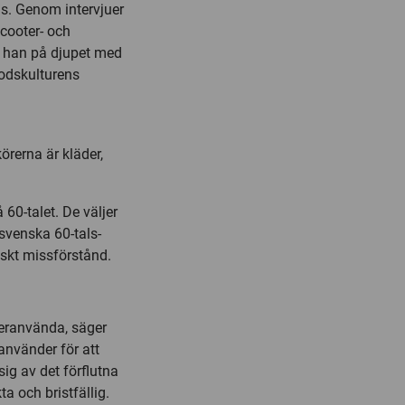
s. Genom intervjuer
scooter- och
r han på djupet med
odskulturens
örerna är kläder,
60-talet. De väljer
 svenska 60-tals-
iskt missförstånd.
teranvända, säger
använder för att
g av det förflutna
a och bristfällig.