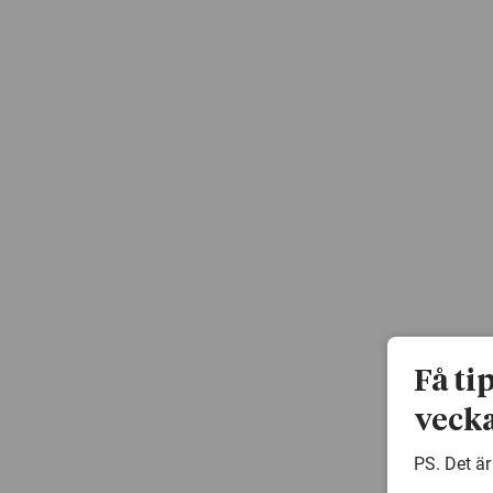
Få ti
vecka
PS. Det är