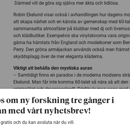
Därmed vill de göra sig själva mer äkta och tidlösa.
Robin Ekelund visar också i avhandlingen hur dagens mod
att skapa närhet och en känsla av gemenskap med 60-ta
sammansatta atmosfärer på klubbar med dj och livemusik
och klädbutiker. Exempelvis ska vinylskivorna vara origin
gärna ha hämtats från England och modeikoner som Be
Perry. Den gröna arméjackan används också men främst
skyddsplagg över de mer eleganta kläderna.
Viktigt att behålla den mystiska auran
– Samtidigt finns en paradox i de moderna modsens sträv
Ekelund. Man får inte komma 60-talet så nära så att den f
originalitet och dragningskraft. Därför är man noga med 
mystisk aura kring vad som verkligen hände inom modsku
ps om ny forskning tre gånger i
– Det finns alltså ett manus för hur man iscensätter 60-t
n med vårt nyhetsbrev!
60-talet helst fortfarande ska vara höljt i dunkel och my
 gratis och du kan avsluta när du vill.
Vem ska läsa din avhandling?