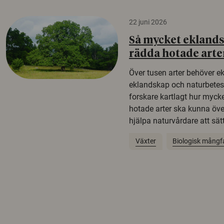
22 juni 2026
Så mycket eklandsk
rädda hotade arte
Över tusen arter behöver e
eklandskap och naturbetesma
forskare kartlagt hur mycke
hotade arter ska kunna öv
hjälpa naturvårdare att sätta
Växter
Biologisk mångf