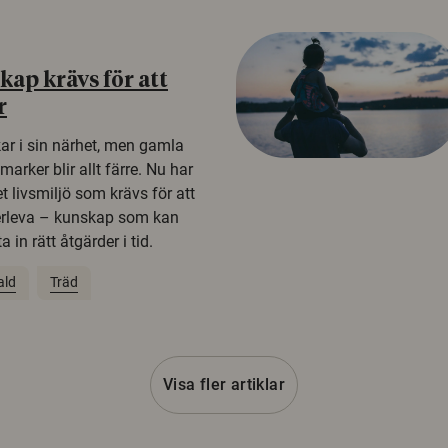
ap krävs för att
r
kar i sin närhet, men gamla
rker blir allt färre. Nu har
t livsmiljö som krävs för att
erleva – kunskap som kan
 in rätt åtgärder i tid.
ald
Träd
Visa fler artiklar