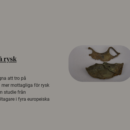
å rysk
na att tro på
a mer mottagliga för rysk
n studie från
tagare i fyra europeiska