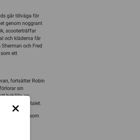
s går tillväga för
let genom noggrant
, scooterträffar
al och kläderna får
n Sherman och Fred
 som ett
an, fortsätter Robin
örlorar sin
att behålla en
lturen på 60-talet.
alet samtidigt som
tomspunnet.