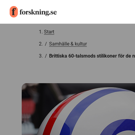
Gå till innehåll
Start
/
Samhälle & kultur
/
Brittiska 60-talsmods stilikoner för de 