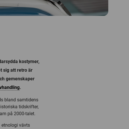
ddarsydda kostymer,
sig att retro är
ar och gemenskaper
vhandling
.
änds bland samtidens
oriska tidskrifter,
am på 2000-talet.
 etnologi vävts