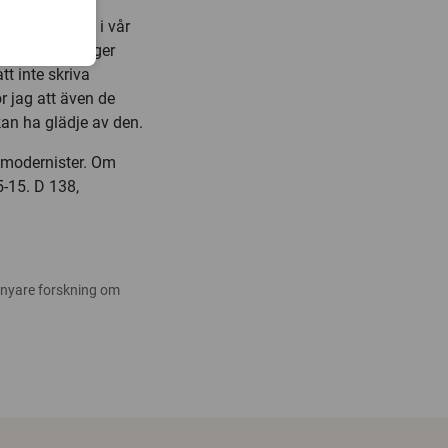
ia spelar roll i vår
ologer, etnologer
t inte skriva
r jag att även de
kan ha glädje av den.
 modernister. Om
5-15. D 138,
 nyare forskning om