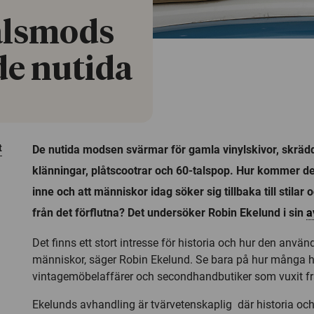
talsmods
 de nutida
t
De nutida modsen svärmar för gamla vinylskivor, skrä
klänningar, plåtscootrar och 60-talspop. Hur kommer det 
inne och att människor idag söker sig tillbaka till stil
från det förflutna? Det undersöker Robin Ekelund i sin
a
Det finns ett stort intresse för historia och hur den anv
människor, säger Robin Ekelund. Se bara på hur många hist
vintagemöbelaffärer och secondhandbutiker som vuxit fr
Ekelunds avhandling är tvärvetenskaplig där historia och