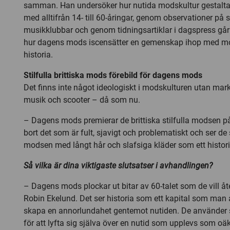
samman. Han undersöker hur nutida modskultur gestalta
med alltifrån 14- till 60-åringar, genom observationer på 
musikklubbar och genom tidningsartiklar i dagspress gå
hur dagens mods iscensätter en gemenskap ihop med m
historia.
Stilfulla brittiska mods förebild för dagens mods
Det finns inte något ideologiskt i modskulturen utan mark
musik och scooter – då som nu.
– Dagens mods premierar de brittiska stilfulla modsen på 
bort det som är fult, sjavigt och problematiskt och ser de
modsen med långt hår och slafsiga kläder som ett histor
Så vilka är dina viktigaste slutsatser i avhandlingen?
– Dagens mods plockar ut bitar av 60-talet som de vill å
Robin Ekelund. Det ser historia som ett kapital som man 
skapa en annorlundahet gentemot nutiden. De använder si
för att lyfta sig själva över en nutid som upplevs som oäkt