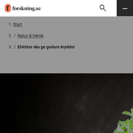
search
Sök
Meny
Gå till innehåll
Start
/
Natur & teknik
/
Elstötar ska ge godare kryddor