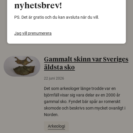
konspirationsteorier är ofta mer mottagliga
nyhetsbrev!
för rysk desinformation. Det visar en studie
från Försvarshögskolan med deltagare i fyra
PS. Det är gratis och du kan avsluta när du vill.
europeiska länder.
Jag vill prenumerera
Säkerhetspolitik
Gammalt skinn var Sveriges
äldsta sko
22 juni 2026
Det som arkeologer länge trodde var en
björnfäll visar sig vara delar av en 2000 år
gammal sko. Fyndet bär spår av romerskt
skomode och beskrivs som mycket ovanligt i
Norden.
Arkeologi