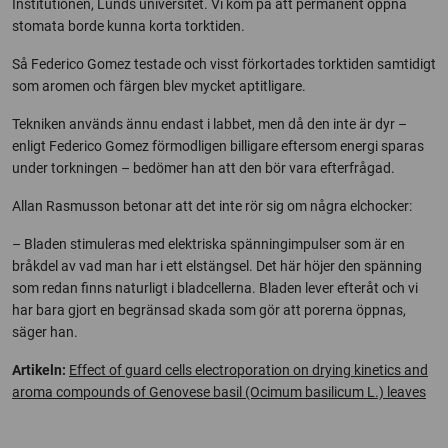
Institutionen, Lunds universitet. Vi kom på att permanent öppna
stomata borde kunna korta torktiden.
Så Federico Gomez testade och visst förkortades torktiden samtidigt
som aromen och färgen blev mycket aptitligare.
Tekniken används ännu endast i labbet, men då den inte är dyr –
enligt Federico Gomez förmodligen billigare eftersom energi sparas
under torkningen – bedömer han att den bör vara efterfrågad.
Allan Rasmusson betonar att det inte rör sig om några elchocker:
– Bladen stimuleras med elektriska spänningimpulser som är en
bråkdel av vad man har i ett elstängsel. Det här höjer den spänning
som redan finns naturligt i bladcellerna. Bladen lever efteråt och vi
har bara gjort en begränsad skada som gör att porerna öppnas,
säger han.
Artikeln:
Effect of guard cells electroporation on drying kinetics and
aroma compounds of Genovese basil (Ocimum basilicum L.) leaves