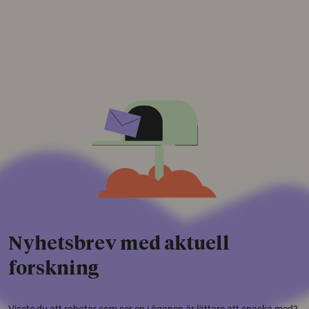
Nyhetsbrev med aktuell
forskning
Visste du att robotar som ser en i ögonen är lättare att snacka med?