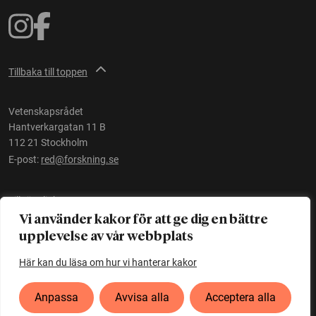
Tillbaka till toppen
Vetenskapsrådet
Hantverkargatan 11 B
112 21 Stockholm
E-post:
red@forskning.se
Tillgänglighet
Vi använder kakor för att ge dig en bättre
upplevelse av vår webbplats
Ett initiativ av
Vetenskapsrådet
Här kan du läsa om hur vi hanterar kakor
Anpassa
Avvisa alla
Acceptera alla