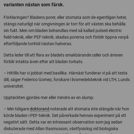
varianten nästan som färsk.
Förklaringen? Bladens porer, eller stomata som de egentligen heter,
stängs naturligt när omgivningen är torr för att växten ska behålla
sin fukt. Men om bladen behandlas med så kallad pulsed electric
field-teknik, eller PEF-teknik, skadas porerna och förblir öppna varpå
efterföljande torktid nästan halveras.
Detta leder till att flera av bladets smakbärande celler och ämnen
förblir intakta även efter att bladen torkats.
– Hittills har vi jobbat med basilika. Härnäst funderar vi på att testa
dill, säger Federico Gomez, forskare i livsmedelsteknik vid LTH, Lunds
universitet.
Upptäckten gjordes mer eller mindre av en slump:
– Min tidigare
doktorand
noterade att stomata inte stängde när hon
körde bladen i PEF-teknik. Det påverkade hennes experiment på ett
negativt sätt. Detta var en intressant observation som jag sedan
diskuterade med Allan Rasmusson, växtfysiolog vid biologiska