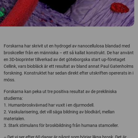
Forskarna har skrivit ut en hydrogel av nanocellulosa blandad med
broskceller från en människa – ett så kallat konstrukt. De har använt
en 3D-bioprinter tillverkad av det göteborgska start up-företaget
Cellink, vars biobläck är ett resultat av bland annat Paul Gatenholms
forskning. Konstruktet har sedan direkt efter utskriften opererats in i
möss.
Forskarna kan peka ut tre positiva resultat av de prekliniska
studierna:
1. Humanbroskvävnad har vuxit i en djurmodell.
2. Vaskularisering, det vill säga bildning av blodkärl, mellan
materialen.
3. Stark stimulans för broskbildning från humana stamceller.
– Det vi ser efter 60 dagar är något som börjar likna brosk. Det är