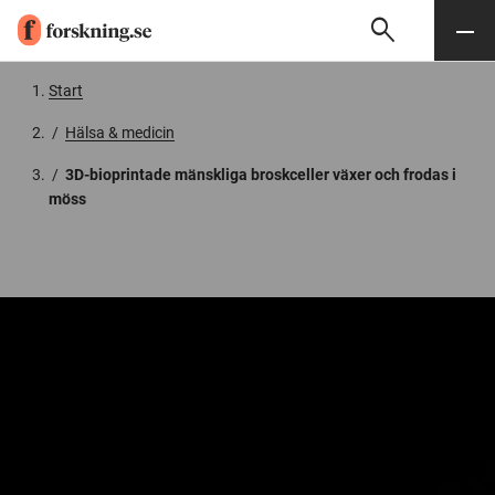
search
Sök
Meny
Gå till innehåll
Start
/
Hälsa & medicin
/
3D-bioprintade mänskliga broskceller växer och frodas i
möss