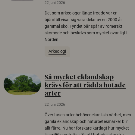
22 juni 2026
Det som arkeologer länge trodde var en
björnfäll visar sig vara delar av en 2000 år
gammal sko. Fyndet bär spår av romerskt
skomode och beskrivs som mycket ovanligt i
Norden.
Arkeologi
Så mycket eklandskap
krävs för att rädda hotade
arter
22 juni 2026
Över tusen arter behöver ekar i sin närhet, men
gamla eklandskap och naturbetesmarker blir
allt färre. Nu har forskare kartlagt hur mycket
livsmiljö som krävs för att hotade arter ska