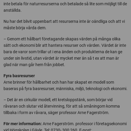
inte betala för naturresurserna och betalade så lite som möjligt till de
anställda.
Nu har det blivit uppenbart att resurserna inte är oändliga och att vi
måste börja vårda dem.
– Genom ett hållbart företagande skapas värden på många olika
sätt och ekonomi blir att hantera resurser och värden. Värdet är inte
bara de varor som trillar ut i ena änden och produkterna de kan ge
under sin livstid, utan värdet är mycket mer än så t ex att man är
glad när man går hem från jobbet.
Fyra basresurser
Arne brinner för hållbarhet och han har skapat en modell som
baseras på fyra basresurser, människa, miljö, teknologi och ekonomi.
– Det är en cirkulär modell, ett kretsloppstänk, som börjar vid
råvaran och slutar vid återvinning, för att så småningom komma
tillbaka i form av råvara, säger professor Arne Fagerström.
För mer information:
Arne Fagerström. professor i företagsekonomi
vid Högskolan i Gävle. Tel: 0730- 300 260. E-post: