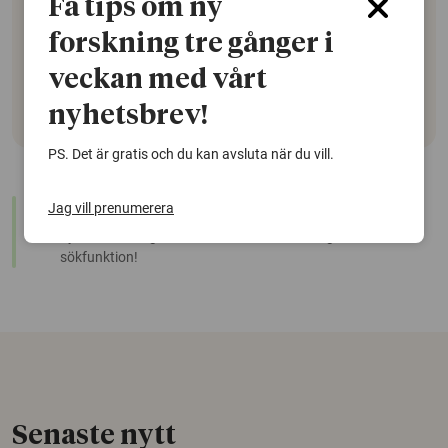
Få tips om ny
8 december:
Workshop: Ekonomisk hållbarhet från
forskning tre gånger i
ett multidisciplinärt perspektiv, Rodrigo Lozano
veckan med vårt
nyhetsbrev!
PS. Det är gratis och du kan avsluta när du vill.
warning
Jag vill prenumerera
Denna artikel är några år gammal och det kan finnas
nyare forskning om samma ämne. Använd gärna vår
sökfunktion!
Senaste nytt