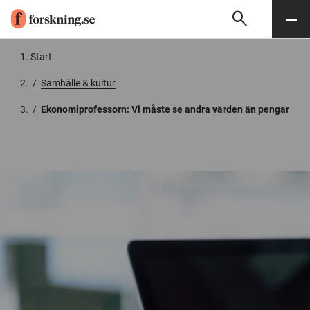
search
Sök
Meny
Gå till innehåll
Start
/
Samhälle & kultur
/
Ekonomiprofessorn: Vi måste se andra värden än pengar