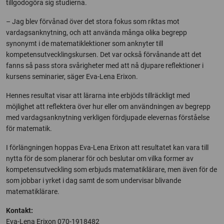
tillgodogöra sig studierna.
– Jag blev förvånad över det stora fokus som riktas mot
vardagsanknytning, och att använda många olika begrepp
synonymt i de matematiklektioner som anknyter till
kompetensutvecklingskursen. Det var också förvånande att det
fanns så pass stora svårigheter med att nå djupare reflektioner i
kursens seminarier, säger Eva-Lena Erixon.
Hennes resultat visar att lärarna inte erbjöds tillräckligt med
möjlighet att reflektera över hur eller om användningen av begrepp
med vardagsanknytning verkligen fördjupade elevernas förståelse
för matematik.
I förlängningen hoppas Eva-Lena Erixon att resultatet kan vara till
nytta för de som planerar för och beslutar om vilka former av
kompetensutveckling som erbjuds matematiklärare, men även för de
som jobbar i yrket i dag samt de som undervisar blivande
matematiklärare.
Kontakt:
Eva-Lena Erixon 070-1918482