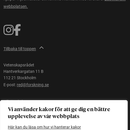
webbplatsen.
Tillbaka till toppen
Vetenskapsrådet
Hantverkargatan 11 B
112 21 Stockholm
E-post:
red@forskning.se
Tillgänglighet
Vi använder kakor för att ge dig en bättre
upplevelse av vår webbplats
Ett initiativ av
Vetenskapsrådet
Här kan du läsa om hur vi hanterar kakor