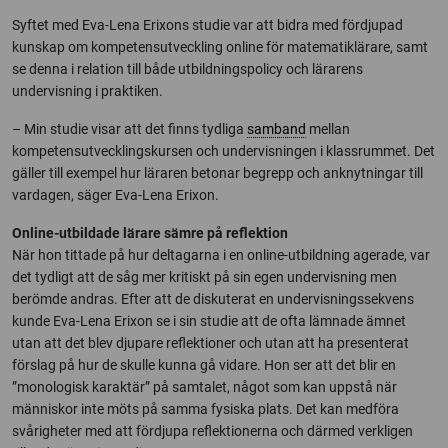
Syftet med Eva-Lena Erixons studie var att bidra med fördjupad
kunskap om kompetensutveckling online för matematiklärare, samt
se denna i relation till både utbildningspolicy och lärarens
undervisning i praktiken.
– Min studie visar att det finns tydliga
samband
mellan
kompetensutvecklingskursen och undervisningen i klassrummet. Det
gäller till exempel hur läraren betonar begrepp och anknytningar till
vardagen, säger Eva-Lena Erixon.
Online-utbildade lärare sämre på reflektion
När hon tittade på hur deltagarna i en online-utbildning agerade, var
det tydligt att de såg mer kritiskt på sin egen undervisning men
berömde andras. Efter att de diskuterat en undervisningssekvens
kunde Eva-Lena Erixon se i sin studie att de ofta lämnade ämnet
utan att det blev djupare reflektioner och utan att ha presenterat
förslag på hur de skulle kunna gå vidare. Hon ser att det blir en
”monologisk karaktär” på samtalet, något som kan uppstå när
människor inte möts på samma fysiska plats. Det kan medföra
svårigheter med att fördjupa reflektionerna och därmed verkligen