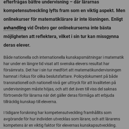
efterfrågas bättre undervisning – där lärarnas
kompetensutveckling lyfts fram som en viktig aspekt. Men
onlinekurser för matematiklärare är inte lösningen. Enligt
avhandling
vid Örebro ger onlinekurserna inte bästa
möjligheten att reflektera, vilket i sin tur kan missgynna
deras elever.
Både nationella och internationella kunskapsmätningar i matematik
har under en längre tid visat att svenska elevers resultat har
försämrats. Det har i sin tur medfört att matematikundervisningen
hamnat i fokus för olika beslutsfattare. Policydokument på både
transnationell och nationell nivå ger uttryck för att kvaliteten på
undervisningen måste höjas, och att det även till viss del saknas
förtroende för lärarna när det gäller deras förmåga att erbjuda
tillräcklig kunskap till eleverna.
I tidigare forskning har kompetensutveckling framhållits som
avgörande för hur individen utvecklas som lärare, och att lärarens
kompetens är en viktig faktor för elevernas kunskapsutveckling.