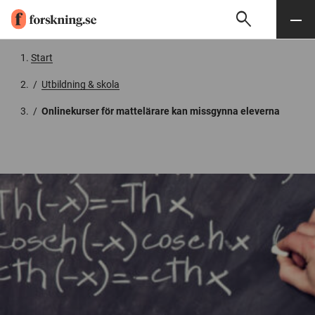
search
Sök
Meny
Gå till innehåll
Start
/
Utbildning & skola
/
Onlinekurser för mattelärare kan missgynna eleverna