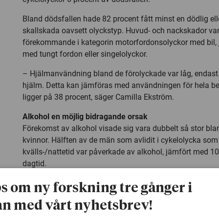
Bland dödsfallen hade 82 procent fått minst en dödlig elle
skallskada oavsett olyckstyp. Huvud- och nackskador var
förekommande i kategorin motorfordonsolyckor med bil, 
med tungt fordon eller singelolyckor.
– Hjälmanvändning bland de förolyckade var låg, endast
hjälm. Detta kan jämföras med användningen för hela b
ligger på 38 procent, säger Camilla Ekström.
Alkohol en möjlig bidragande orsak
Förekomst av alkohol visade sig vara dubbelt så stor b
kvinnor. Hälften av de män som avlidit i cykelolycka som 
kvälls-/nattetid var påverkade av alkohol, jämfört med 1
dagtid.
Bland bidragande olycksfaktorer var alkohol och mörker d
ps om ny forskning tre gånger i
oavsett olyckstyp. I hälften av motorfordonsolyckor vid k
n med vårt nyhetsbrev!
tveksamhet gällande väjningsplikt den mest före­komman
singelolyckor var hög hastighet och oväntat stopp vanliga