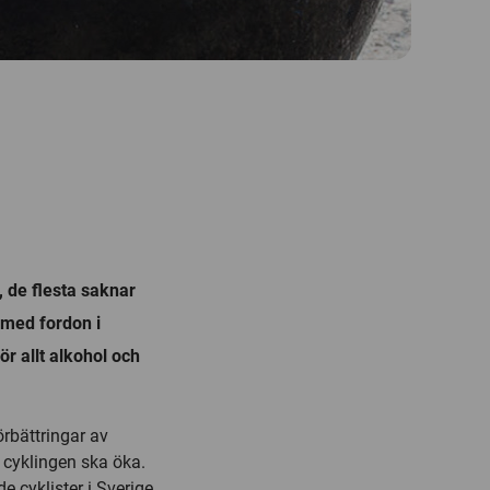
, de flesta saknar
 med fordon i
ör allt alkohol och
örbättringar av
m cyklingen ska öka.
 cyklister i Sverige,