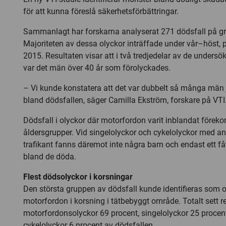
för att kunna föreslå säkerhetsförbättringar.
Sammanlagt har forskarna analyserat 271 dödsfall på gr
Majoriteten av dessa olyckor inträffade under vår–höst,
2015. Resultaten visar att i två tredjedelar av de unders
var det män över 40 år som förolyckades.
– Vi kunde konstatera att det var dubbelt så många män
bland dödsfallen, säger Camilla Ekström, forskare på VTI
Dödsfall i olyckor där motorfordon varit inblandat föreko
åldersgrupper. Vid singelolyckor och cykelolyckor med 
trafikant fanns däremot inte några barn och endast ett f
bland de döda.
Flest dödsolyckor i korsningar
Den största gruppen av dödsfall kunde identifieras som 
motorfordon i korsning i tätbebyggt område. Totalt sett r
motorfordonsolyckor 69 procent, singelolyckor 25 procen
cykelolyckor 6 procent av dödsfallen.