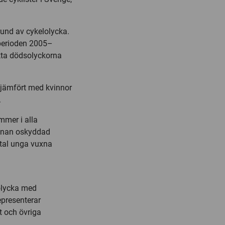
und av cykelolycka.
 perioden 2005–
ökta dödsolyckorna
 jämfört med kvinnor
.
mmer i alla
annan oskyddad
åtal unga vuxna
olycka med
epresenterar
t och övriga