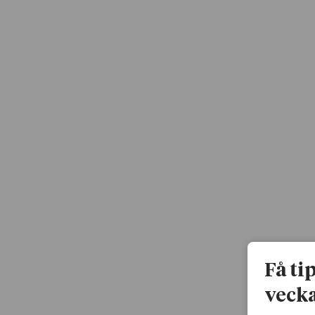
Få ti
vecka