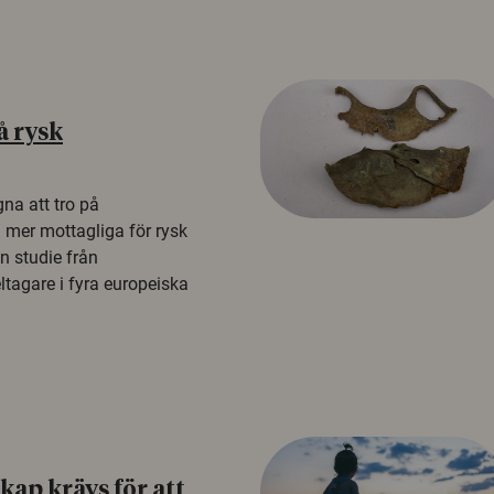
å rysk
na att tro på
a mer mottagliga för rysk
n studie från
tagare i fyra europeiska
ap krävs för att