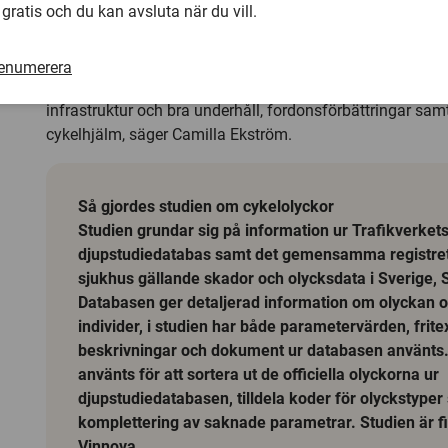
 gratis och du kan avsluta när du vill.
av underlaget inrapporterades i enstaka fall.
– Resultaten visar att förbättringar för ökad säkerhet bö
renumerera
synlighet för cyklister både natt och dag, samspel mellan 
infrastruktur och bra underhåll, fordonsförbättringar sa
cykelhjälm, säger Camilla Ekström.
Så gjordes studien om cykelolyckor
Studien grundar sig på information ur Trafikverket
djupstudiedatabas samt det gemensamma registret 
sjukhus gällande skador och olycksdata i Sverige, 
Databasen ger detaljerad information om olyckan 
individer, i studien har både parametervärden, frite
beskrivningar och dokument ur databasen använts.
använts för att sortera ut de officiella olyckorna ur
djupstudiedatabasen, tilldela koder för olyckstyper
komplettering av saknade parametrar. Studien är f
Vinnova.