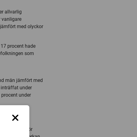
r allvarlig
 vanligare
jämfört med olyckor
 17 procent hade
efolkningen som
land män jämfört med
inträffat under
0 procent under
e vanligaste,
orsningar var
de faktorn. För
 faktorer, inverkan