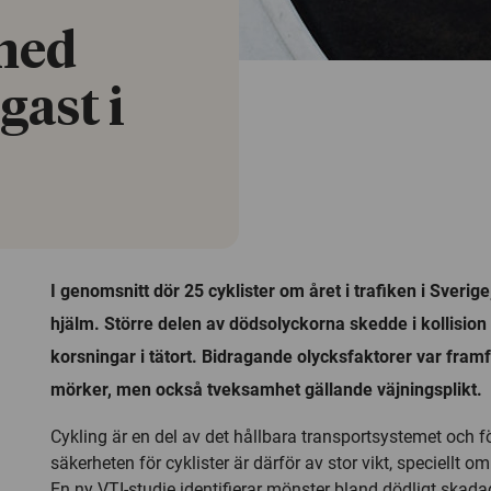
med
gast i
I genomsnitt dör 25 cyklister om året i trafiken i Sverige
hjälm. Större delen av dödsolyckorna skedde i kollision
korsningar i tätort. Bidragande olycksfaktorer var framf
mörker, men också tveksamhet gällande väjningsplikt.
Cykling är en del av det hållbara transportsystemet och f
säkerheten för cyklister är därför av stor vikt, speciellt o
En ny VTI-studie identifierar mönster bland dödligt skadade