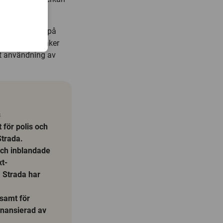
r koncentreras på
trafikanter, säker
mt användning av
s
för polis och
Strada.
och inblandade
xt-
 Strada har
 samt för
inansierad av