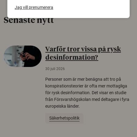
Jag vill prenumerera
Senaste nytt
Varför tror vissa på rysk
desinformation?
30 juli 2026
Personer som är mer benägna att tro på
konspirationsteorier är ofta mer mottagliga
för rysk desinformation. Det visar en studie
från Försvarshögskolan med deltagare i fyra
europeiska länder.
Säkerhetspolitik