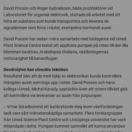
David Poxson och Roger Gabrielsson, båda postdoktorer vid
Laboratoriet för organisk elektronik, startade då arbetet med att
hitta en substans som kunde transportera och leverera de
signalämnen som finns i växter, exempelvis hormonet auxin.
David Poxson har sedan i nära samarbete med biologerna vid Umeå
Plant Science Centre testat att applicera pumpen på roten till den lilla
blomman backtrav, Arabidopsis thaliana, växtbiologernas
motsvarighet till bananflugan.
Dendrolyten kan utveckla tekniken
Resultatet blev att de med hjälp av elektroniken kunde kontrollera
mängden auxin som togs upp i roten. David Poxson och hans
kollega i Umeå, Michal Karady, upptäckte även att rotens tillväxt gick
att kontrollera via leveranser av auxin från jonpumpen.
– Vi har åstadkommit ett banbrytande steg inom växtforskningen
tack vare vårt tvärvetenskapliga samarbete. Flera forskargrupper
från Umeå Science Plant Centre och Linköpings universitet har varit
inblandade i detta. Pumpen kommer sannolikt att kunna användas