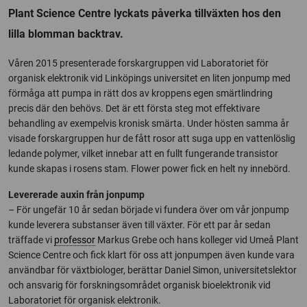
Plant Science Centre lyckats påverka tillväxten hos den
lilla blomman backtrav.
Våren 2015 presenterade forskargruppen vid Laboratoriet för
organisk elektronik vid Linköpings universitet en liten jonpump med
förmåga att pumpa in rätt dos av kroppens egen smärtlindring
precis där den behövs. Det är ett första steg mot effektivare
behandling av exempelvis kronisk smärta. Under hösten samma år
visade forskargruppen hur de fått rosor att suga upp en vattenlöslig
ledande polymer, vilket innebar att en fullt fungerande transistor
kunde skapas i rosens stam. Flower power fick en helt ny innebörd.
Levererade auxin från jonpump
– För ungefär 10 år sedan började vi fundera över om vår jonpump
kunde leverera substanser även till växter. För ett par år sedan
träffade vi
professor
Markus Grebe och hans kolleger vid Umeå Plant
Science Centre och fick klart för oss att jonpumpen även kunde vara
användbar för växtbiologer, berättar Daniel Simon, universitetslektor
och ansvarig för forskningsområdet organisk bioelektronik vid
Laboratoriet för organisk elektronik.