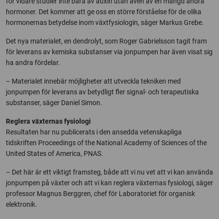
för vidare studier inte bara av auxin utan även av en mängd andra
hormoner. Det kommer att ge oss en större förståelse för de olika
hormonernas betydelse inom växtfysiologin, säger Markus Grebe.
Det nya materialet, en dendrolyt, som Roger Gabrielsson tagit fram
för leverans av kemiska substanser via jonpumpen har även visat sig
ha andra fördelar.
– Materialet innebär möjligheter att utveckla tekniken med
jonpumpen för leverans av betydligt fler signal- och terapeutiska
substanser, säger Daniel Simon.
Reglera växternas fysiologi
Resultaten har nu publicerats i den ansedda vetenskapliga
tidskriften Proceedings of the National Academy of Sciences of the
United States of America, PNAS.
– Det här är ett viktigt framsteg, både att vi nu vet att vi kan använda
jonpumpen på växter och att vi kan reglera växternas fysiologi, säger
professor Magnus Berggren, chef för Laboratoriet för organisk
elektronik.