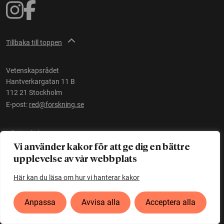
Tillbaka till toppen
Vetenskapsrådet
Hantverkargatan 11 B
112 21 Stockholm
E-post:
red@forskning.se
Tillgänglighet
Vi använder kakor för att ge dig en bättre
upplevelse av vår webbplats
Ett initiativ av
Vetenskapsrådet
Här kan du läsa om hur vi hanterar kakor
Anpassa
Avvisa alla
Acceptera alla