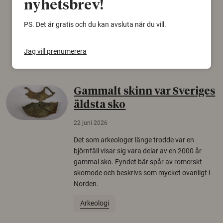
nyhetsbrev!
för rysk desinformation. Det visar en studie
från Försvarshögskolan med deltagare i fyra
PS. Det är gratis och du kan avsluta när du vill.
europeiska länder.
Säkerhetspolitik
Jag vill prenumerera
Gammalt skinn var Sveriges
äldsta sko
22 juni 2026
Det som arkeologer länge trodde var en
björnfäll visar sig vara delar av en 2000 år
gammal sko. Fyndet bär spår av romerskt
skomode och beskrivs som mycket ovanligt i
Norden.
Arkeologi