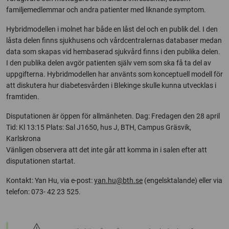
familjemedlemmar och andra patienter med liknande symptom.
Hybridmodellen i molnet har både en låst del och en publik del. I den
låsta delen finns sjukhusens och vårdcentralernas databaser medan
data som skapas vid hembaserad sjukvård finns i den publika delen.
I den publika delen avgör patienten själv vem som ska få ta del av
uppgifterna. Hybridmodellen har använts som konceptuell modell för
att diskutera hur diabetesvården i Blekinge skulle kunna utvecklas i
framtiden.
Disputationen är öppen för allmänheten. Dag: Fredagen den 28 april
Tid: Kl 13:15 Plats: Sal J1650, hus J, BTH, Campus Gräsvik,
Karlskrona
Vänligen observera att det inte går att komma in i salen efter att
disputationen startat.
Kontakt: Yan Hu, via e-post:
yan.hu@bth.se
(engelsktalande) eller via
telefon: 073- 42 23 525.
warning