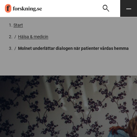
search
Sök
Meny
Gå till innehåll
Start
/
Hälsa & medicin
/
Molnet underlättar dialogen när patienter vårdas hemma