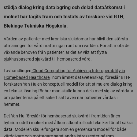
stödja dialog kring datalagring och delad dataåtkomst i
molnet har tagits fram och testats av forskare vid BTH,
Blekinge Tekniska Högskola.
Vården av patienter med kroniska sjukdomar har blivit den största
utmaningen för vårdinrättningar runt om i världen. För att möta de
växande behoven från patienter, är det av vikt att flytta
sjukhusbaserad sjukvård till hembaserad vård.
I avhandlingen
Cloud Computing for Achieving Interoperability in
Home-based Healthcare
, inom ämnet datavetenskap, föreslår BTH-
forskaren Yan Hu en konceptuell modell för att stimulera dialog kring
en teknisk lösning för hur man skulle kunna dela med sig av vårddata
om patienterna på ett säkert sätt även när patienter vårdas i
hemmet.
Det Yan Hu föreslår för hembaserad sjukvård i framtiden är en
hybridmodell i molnet med åtkomstkontroll och tekniker för att säkra
data
. Modellen skulle fungera som en gemensam modell för både
vårdgivare och mottagare samt andra intressenter, såsom