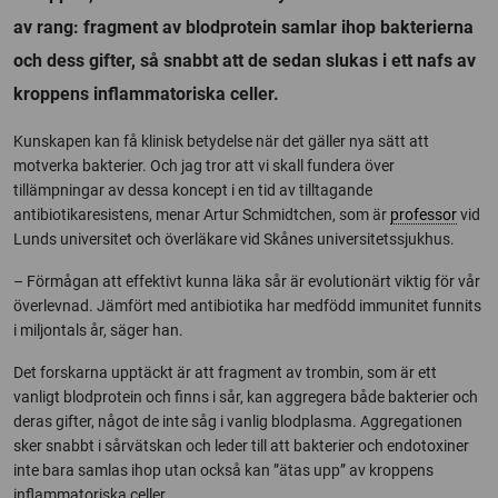
av rang: fragment av blodprotein samlar ihop bakterierna
och dess gifter, så snabbt att de sedan slukas i ett nafs av
kroppens inflammatoriska celler.
Kunskapen kan få klinisk betydelse när det gäller nya sätt att
motverka bakterier. Och jag tror att vi skall fundera över
tillämpningar av dessa koncept i en tid av tilltagande
antibiotikaresistens, menar Artur Schmidtchen, som är
professor
vid
Lunds universitet och överläkare vid Skånes universitetssjukhus.
– Förmågan att effektivt kunna läka sår är evolutionärt viktig för vår
överlevnad. Jämfört med antibiotika har medfödd immunitet funnits
i miljontals år, säger han.
Det forskarna upptäckt är att fragment av trombin, som är ett
vanligt blodprotein och finns i sår, kan aggregera både bakterier och
deras gifter, något de inte såg i vanlig blodplasma. Aggregationen
sker snabbt i sårvätskan och leder till att bakterier och endotoxiner
inte bara samlas ihop utan också kan ”ätas upp” av kroppens
inflammatoriska celler.