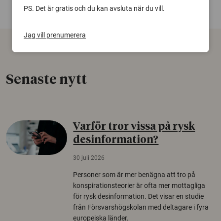
PS. Det är gratis och du kan avsluta när du vill.
Jag vill prenumerera
Senaste nytt
Varför tror vissa på rysk
desinformation?
30 juli 2026
Personer som är mer benägna att tro på
konspirationsteorier är ofta mer mottagliga
för rysk desinformation. Det visar en studie
från Försvarshögskolan med deltagare i fyra
europeiska länder.