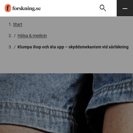
search
Sök
Meny
Gå till innehåll
Start
/
Hälsa & medicin
/
Klumpa ihop och äta upp – skyddsmekanism vid sårläkning