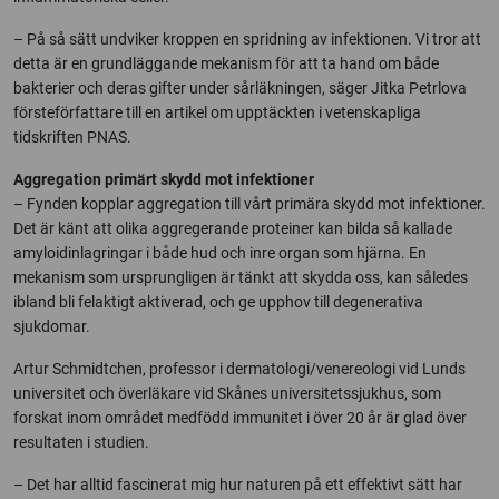
– På så sätt undviker kroppen en spridning av infektionen. Vi tror att
detta är en grundläggande mekanism för att ta hand om både
bakterier och deras gifter under sårläkningen, säger Jitka Petrlova
försteförfattare till en artikel om upptäckten i vetenskapliga
tidskriften PNAS.
Aggregation primärt skydd mot infektioner
– Fynden kopplar aggregation till vårt primära skydd mot infektioner.
Det är känt att olika aggregerande proteiner kan bilda så kallade
amyloidinlagringar i både hud och inre organ som hjärna. En
mekanism som ursprungligen är tänkt att skydda oss, kan således
ibland bli felaktigt aktiverad, och ge upphov till degenerativa
sjukdomar.
Artur Schmidtchen, professor i dermatologi/venereologi vid Lunds
universitet och överläkare vid Skånes universitetssjukhus, som
forskat inom området medfödd immunitet i över 20 år är glad över
resultaten i studien.
– Det har alltid fascinerat mig hur naturen på ett effektivt sätt har