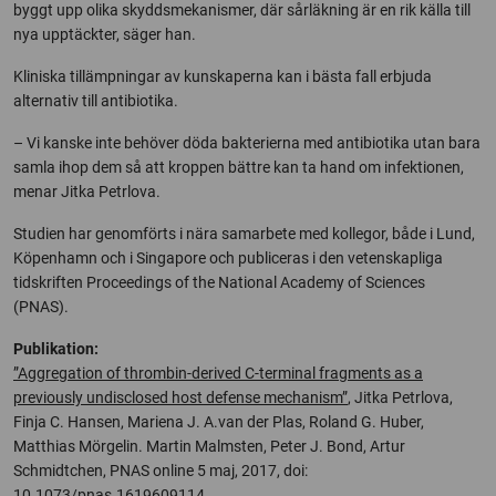
byggt upp olika skyddsmekanismer, där sårläkning är en rik källa till
nya upptäckter, säger han.
Kliniska tillämpningar av kunskaperna kan i bästa fall erbjuda
alternativ till antibiotika.
– Vi kanske inte behöver döda bakterierna med antibiotika utan bara
samla ihop dem så att kroppen bättre kan ta hand om infektionen,
menar Jitka Petrlova.
Studien har genomförts i nära samarbete med kollegor, både i Lund,
Köpenhamn och i Singapore och publiceras i den vetenskapliga
tidskriften Proceedings of the National Academy of Sciences
(PNAS).
Publikation:
”Aggregation of thrombin-derived C-terminal fragments as a
previously undisclosed host defense mechanism”
, Jitka Petrlova,
Finja C. Hansen, Mariena J. A.van der Plas, Roland G. Huber,
Matthias Mörgelin. Martin Malmsten, Peter J. Bond, Artur
Schmidtchen, PNAS online 5 maj, 2017, doi:
10.1073/pnas.1619609114