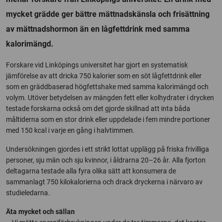
mycket grädde ger bättre mättnadskänsla och frisättning
av mättnadshormon än en lågfettdrink med samma
kalorimängd.
Forskare vid Linköpings universitet har gjort en systematisk
jämförelse av att dricka 750 kalorier som en söt lågfettdrink eller
som en gräddbaserad högfettshake med samma kalorimängd och
volym. Utöver betydelsen av mängden fett eller kolhydrater i drycken
testade forskarna också om det gjorde skillnad att inta båda
måltiderna som en stor drink eller uppdelade i fem mindre portioner
med 150 kcal i varje en gång i halvtimmen.
Undersökningen gjordes i ett strikt lottat upplägg på friska frivilliga
personer, sju män och sju kvinnor, i åldrarna 20–26 år. Alla fjorton
deltagarna testade alla fyra olika sätt att konsumera de
sammanlagt 750 kilokalorierna och drack dryckerna i närvaro av
studieledarna.
Äta mycket och sällan