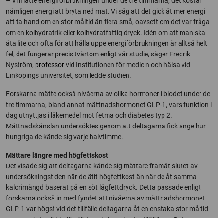
– Vi mätte energiförbrukningen under de tre timmarna, det kostar
nämligen energi att bryta ned mat. Vi såg att det gick åt mer energi
att ta hand om en stor måltid än flera små, oavsett om det var fråga
om en kolhydratrik eller kolhydratfattig dryck. Idén om att man ska
äta lite och ofta för att hålla uppe energiförbrukningen är alltså helt
fel, det fungerar precis tvärtom enligt vår studie, säger Fredrik
Nyström,
professor
vid Institutionen för medicin och hälsa vid
Linköpings universitet, som ledde studien.
Forskarna mätte också nivåerna av olika hormoner i blodet under de
tre timmarna, bland annat mättnadshormonet GLP-1, vars funktion i
dag utnyttjas i läkemedel mot fetma och diabetes typ 2.
Mättnadskänslan undersöktes genom att deltagarna fick ange hur
hungriga de kände sig varje halvtimme.
Mättare längre med högfettskost
Det visade sig att deltagarna kände sig mättare framåt slutet av
undersökningstiden när de ätit högfettkost än när de åt samma
kalorimängd baserat på en söt lågfettdryck. Detta passade enligt
forskarna också in med fyndet att nivåerna av mättnadshormonet
GLP-1 var högst vid det tillfälle deltagarna åt en enstaka stor måltid