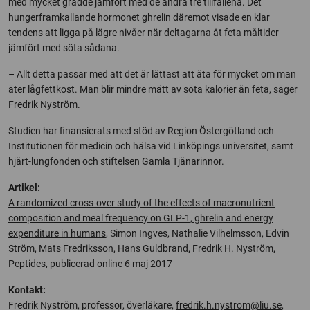
med mycket grädde jämfört med de andra tre tillfällena. Det
hungerframkallande hormonet ghrelin däremot visade en klar
tendens att ligga på lägre nivåer när deltagarna åt feta måltider
jämfört med söta sådana.
– Allt detta passar med att det är lättast att äta för mycket om man
äter lågfettkost. Man blir mindre mätt av söta kalorier än feta, säger
Fredrik Nyström.
Studien har finansierats med stöd av Region Östergötland och
Institutionen för medicin och hälsa vid Linköpings universitet, samt
hjärt-lungfonden och stiftelsen Gamla Tjänarinnor.
Artikel:
A randomized cross-over study of the effects of macronutrient
composition and meal frequency on GLP-1, ghrelin and energy
expenditure in humans
, Simon Ingves, Nathalie Vilhelmsson, Edvin
Ström, Mats Fredriksson, Hans Guldbrand, Fredrik H. Nyström,
Peptides, publicerad online 6 maj 2017
Kontakt:
Fredrik Nyström, professor, överläkare,
fredrik.h.nystrom@liu.se
,