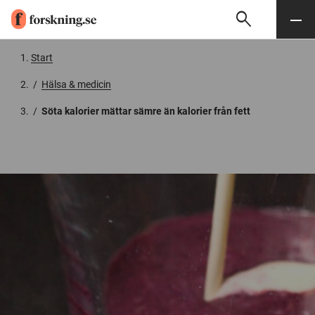
search
Sök
Meny
Gå till innehåll
Start
/
Hälsa & medicin
/
Söta kalorier mättar sämre än kalorier från fett