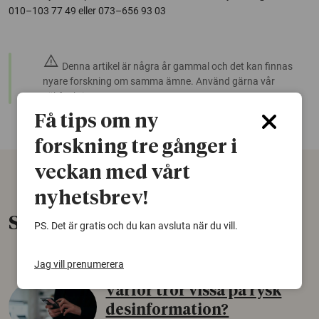
010–103 77 49 eller 073–656 93 03
warning
Denna artikel är några år gammal och det kan finnas
nyare forskning om samma ämne. Använd gärna vår
sökfunktion!
Få tips om ny
forskning tre gånger i
veckan med vårt
nyhetsbrev!
Senaste nytt
PS. Det är gratis och du kan avsluta när du vill.
Jag vill prenumerera
Varför tror vissa på rysk
desinformation?