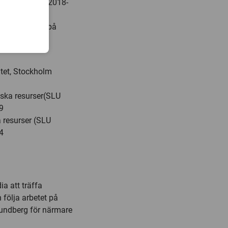
la under tre år 2018-
laner på
llmarsfjorden på
itet, Stockholm
iska resurser(SLU
9
a resurser (SLU
4
a att träffa
följa arbetet på
Sundberg för närmare