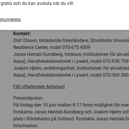
Om pilotstudien faller väl ut, planeras en studie i full ska
 gratis och du kan avsluta när du vill.
2021 i det aktuella området. Det finns även preliminära p
motsvarande studier i andra ekosystem, till exempel i Gu
renumerera
Västkusten.
Kontakt:
Olof Olsson, biträdande föreståndare, Stockholm Univers
Resilience Center, mobil 070-675 4509
Jonas Hentati-Sundberg, forskare, Institutionen för akvat
Aqua), Havsfiskelaboratoriet i Lysekil, mobil 073-938 796
Joakim Hjelm, avdelningschef, Institutionen för akvatisk
Aqua), Havsfiskelaboratoriet i Lysekil, mobil 070-369 300
Följ ytfarkosten Autonaut
Pressinbjudan:
På lördag den 10 juni mellan 8-17 finns möjlighet för medi
forskarna Jonas Hentati-Sundberg och Joakim Hjelm och 
plats i Klintehamn på Gotland. Kontakta Jonas Hentati-
information.