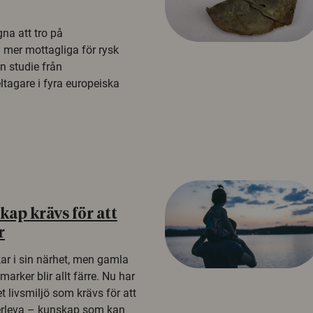
na att tro på
a mer mottagliga för rysk
n studie från
tagare i fyra europeiska
ap krävs för att
r
kar i sin närhet, men gamla
rker blir allt färre. Nu har
t livsmiljö som krävs för att
erleva – kunskap som kan