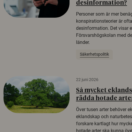
desinformation?
Personer som är mer benäg
konspirationsteorier är oft
desinformation. Det visar e
Försvarshögskolan med del
länder.
Säkerhetspolitik
22 juni 2026
Så mycket eklandsk
rädda hotade arte
Över tusen arter behöver e
eklandskap och naturbetesma
forskare kartlagt hur mycke
hotade arter ska kunna öv