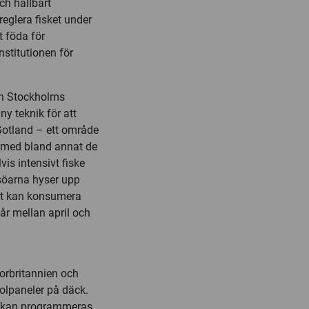
och hållbart
reglera fisket under
t föda för
nstitutionen för
an Stockholms
ny teknik för att
Gotland – ett område
, med bland annat de
is intensivt fiske
lsöarna hyser upp
ärt kan konsumera
r mellan april och
Storbritannien och
olpaneler på däck.
ut kan programmeras