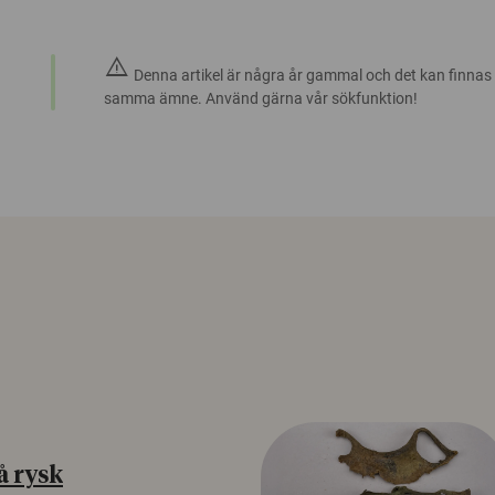
warning
Denna artikel är några år gammal och det kan finnas
samma ämne. Använd gärna vår sökfunktion!
å rysk