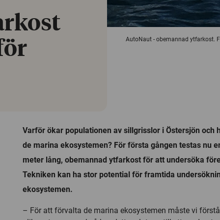
rkost
AutoNaut - obemannad ytfarkost. Fo
för
Varför ökar populationen av sillgrisslor i Östersjön och hu
de marina ekosystemen? För första gången testas nu e
meter lång, obemannad ytfarkost för att undersöka för
Tekniken kan ha stor potential för framtida undersökni
ekosystemen.
– För att förvalta de marina ekosystemen måste vi förstå