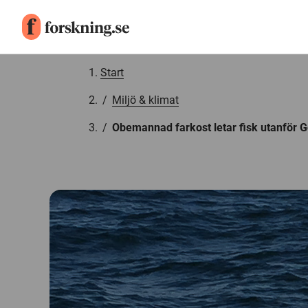
Gå till innehåll
Start
/
Miljö & klimat
/
Obemannad farkost letar fisk utanför G