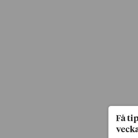
Få ti
vecka