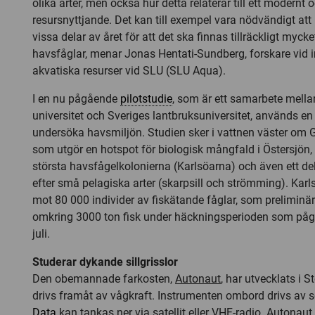
olika arter, men också hur detta relaterar till ett modernt 
resursnyttjande. Det kan till exempel vara nödvändigt att 
vissa delar av året för att det ska finnas tillräckligt mycke
havsfåglar, menar Jonas Hentati-Sundberg, forskare vid i
akvatiska resurser vid SLU (SLU Aqua).
I en nu pågående
pilotstudie
, som är ett samarbete mell
universitet och Sveriges lantbruksuniversitet, används en 
undersöka havsmiljön. Studien sker i vattnen väster om 
som utgör en hotspot för biologisk mångfald i Östersjön
största havsfågelkolonierna (Karlsöarna) och även ett delv
efter små pelagiska arter (skarpsill och strömming). Kar
mot 80 000 individer av fiskätande fåglar, som prelimin
omkring 3000 ton fisk under häckningsperioden som pågå
juli.
Studerar dykande sillgrisslor
Den obemannade farkosten,
Autonaut
, har utvecklats i 
drivs framåt av vågkraft. Instrumenten ombord drivs av s
Data
kan tankas ner via satellit eller VHF-radio. Autona