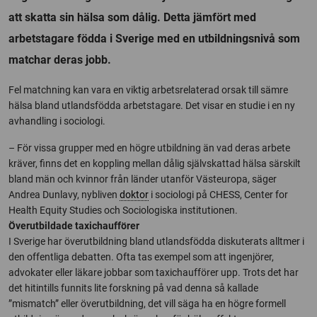
att skatta sin hälsa som dålig. Detta jämfört med
arbetstagare födda i Sverige med en utbildningsnivå som
matchar deras jobb.
Fel matchning kan vara en viktig arbetsrelaterad orsak till sämre
hälsa bland utlandsfödda arbetstagare. Det visar en studie i en ny
avhandling i sociologi.
– För vissa grupper med en högre utbildning än vad deras arbete
kräver, finns det en koppling mellan dålig självskattad hälsa särskilt
bland män och kvinnor från länder utanför Västeuropa, säger
Andrea Dunlavy, nybliven
doktor
i sociologi på CHESS, Center for
Health Equity Studies och Sociologiska institutionen.
Överutbildade taxichaufförer
I Sverige har överutbildning bland utlandsfödda diskuterats alltmer i
den offentliga debatten. Ofta tas exempel som att ingenjörer,
advokater eller läkare jobbar som taxichaufförer upp. Trots det har
det hitintills funnits lite forskning på vad denna så kallade
”mismatch” eller överutbildning, det vill säga ha en högre formell