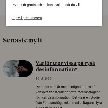
PS. Det är gratis och du kan avsluta när du vill.
Jag vill prenumerera
Senaste nytt
Varför tror vissa på rysk
desinformation?
30 juli 2026
Personer som är mer benägna att tro på
konspirationsteorier är ofta mer mottagliga
för rysk desinformation. Det visar en studie
från Försvarshögskolan med deltagare i fyra
europeiska länder.