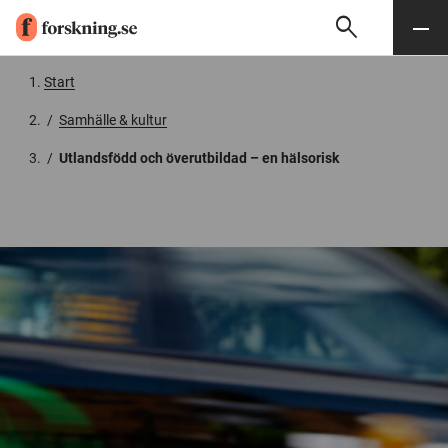
search
Sök
Meny
Gå till innehåll
Start
/
Samhälle & kultur
/
Utlandsfödd och överutbildad – en hälsorisk