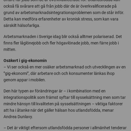
också få svårare att gå från jobb där de är överkvalificerade på
grund av arbetsmarknadsintegrationsproblemen som de står inför.
Detta kan medföra erfarenheter av kronisk stress, som kan vara
särskilt hälsofarliga.
Arbetsmarknaden i Sverige idag blir också alltmer polariserad. Det
finns fler låglönejobb och fler högavlönade jobb, men färre jobb i
mitten.
Osäkert i gig-ekonomin
– Vi ser också en mer osäker arbetsmarknad och utvecklingen av en
”gig-ekonomi”, där arbetare och och konsumenter länkas ihop
genom appar i mobilen.
Den här typen av förändringar är – i kombination med en
integrationspolitik som främst syftar till sysselsättning men som tar
mindre hänsyn till kvaliteten på sysselsättningen – viktiga faktorer
att ha i åtanke när det gäller hälsan hos utlandsfödda, menar
Andrea Dunlavy.
– Det är viktigt eftersom utlandsfödda personer i allmänhet tenderar