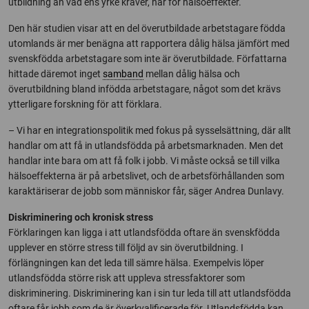
utbildning än vad ens yrke kräver, har för hälsoeffekter.
Den här studien visar att en del överutbildade arbetstagare födda
utomlands är mer benägna att rapportera dålig hälsa jämfört med
svenskfödda arbetstagare som inte är överutbildade. Författarna
hittade däremot inget
samband
mellan dålig hälsa och
överutbildning bland infödda arbetstagare, något som det krävs
ytterligare forskning för att förklara.
– Vi har en integrationspolitik med fokus på sysselsättning, där allt
handlar om att få in utlandsfödda på arbetsmarknaden. Men det
handlar inte bara om att få folk i jobb.
Vi måste också se till vilka
hälsoeffekterna är på arbetslivet, och de arbetsförhållanden som
karaktäriserar de jobb som människor får,
säger Andrea Dunlavy.
Diskriminering och kronisk stress
Förklaringen kan ligga i att utlandsfödda oftare än svenskfödda
upplever en större stress till följd av sin överutbildning. I
förlängningen kan det leda till sämre hälsa. Exempelvis löper
utlandsfödda större risk att uppleva stressfaktorer som
diskriminering. Diskriminering kan i sin tur leda till att utlandsfödda
oftare får jobb som de är överkvalificerade för. Utlandsfödda kan