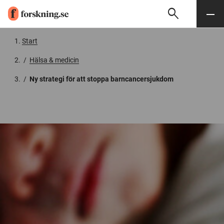
search
Sök
Meny
Gå till innehåll
Start
/
Hälsa & medicin
/
Ny strategi för att stoppa barncancersjukdom