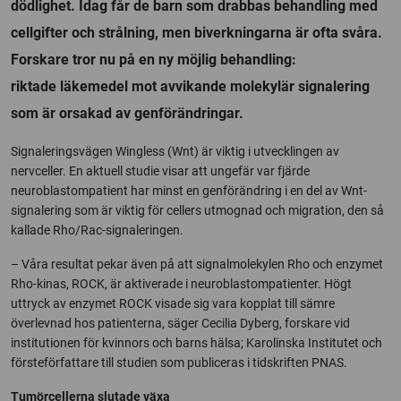
dödlighet. Idag får de barn som drabbas behandling med
cellgifter och strålning, men biverkningarna är ofta svåra.
Forskare tror nu på en ny möjlig behandling:
riktade läkemedel mot avvikande molekylär signalering
som är orsakad av genförändringar.
Signaleringsvägen Wingless (Wnt) är viktig i utvecklingen av
nervceller. En aktuell studie visar att ungefär var fjärde
neuroblastompatient har minst en genförändring i en del av Wnt-
signalering som är viktig för cellers utmognad och migration, den så
kallade Rho/Rac-signaleringen.
– Våra resultat pekar även på att signalmolekylen Rho och enzymet
Rho-kinas, ROCK, är aktiverade i neuroblastompatienter. Högt
uttryck av enzymet ROCK visade sig vara kopplat till sämre
överlevnad hos patienterna, säger Cecilia Dyberg, forskare vid
institutionen för kvinnors och barns hälsa; Karolinska Institutet och
försteförfattare till studien som publiceras i tidskriften PNAS.
Tumörcellerna slutade växa