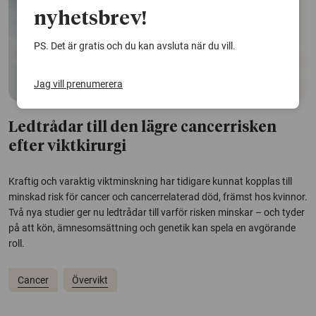
nyhetsbrev!
PS. Det är gratis och du kan avsluta när du vill.
Jag vill prenumerera
Ledtrådar till den lägre cancerrisken
efter viktkirurgi
Kraftig och varaktig viktminskning har tidigare kunnat kopplas till
minskad risk för cancer och cancerrelaterad död, främst hos kvinnor.
Två nya studier ger nu ledtrådar till varför risken minskar – och tyder
på att kön, ämnesomsättning och genetik kan spela en avgörande
roll.
Cancer
Övervikt