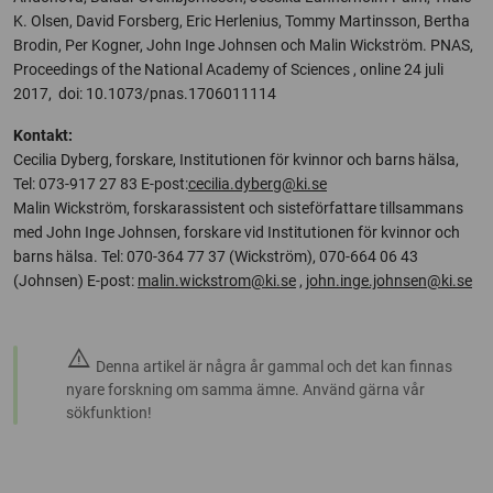
K. Olsen, David Forsberg, Eric Herlenius, Tommy Martinsson, Bertha
Brodin, Per Kogner, John Inge Johnsen och Malin Wickström. PNAS,
Proceedings of the National Academy of Sciences , online 24 juli
2017, doi: 10.1073/pnas.1706011114
Kontakt:
Cecilia Dyberg, forskare, Institutionen för kvinnor och barns hälsa,
Tel: 073-917 27 83 E-post:
cecilia.dyberg@ki.se
Malin Wickström, forskarassistent och sisteförfattare tillsammans
med John Inge Johnsen, forskare vid Institutionen för kvinnor och
barns hälsa. Tel: 070-364 77 37 (Wickström), 070-664 06 43
(Johnsen) E-post:
malin.wickstrom@ki.se
,
john.inge.johnsen@ki.se
warning
Denna artikel är några år gammal och det kan finnas
nyare forskning om samma ämne. Använd gärna vår
sökfunktion!