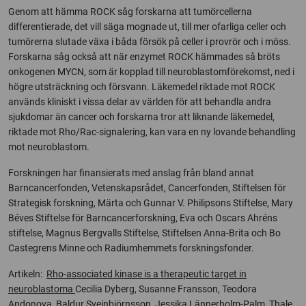
Genom att hämma ROCK såg forskarna att tumörcellerna
differentierade, det vill säga mognade ut, till mer ofarliga celler och
tumörerna slutade växa i båda försök på celler i provrör och i möss.
Forskarna såg också att när enzymet ROCK hämmades så bröts
onkogenen MYCN, som är kopplad till neuroblastomförekomst, ned i
högre utsträckning och försvann. Läkemedel riktade mot ROCK
används kliniskt i vissa delar av världen för att behandla andra
sjukdomar än cancer och forskarna tror att liknande läkemedel,
riktade mot Rho/Rac-signalering, kan vara en ny lovande behandling
mot neuroblastom.
Forskningen har finansierats med anslag från bland annat
Barncancerfonden, Vetenskapsrådet, Cancerfonden, Stiftelsen för
Strategisk forskning, Märta och Gunnar V. Philipsons Stiftelse, Mary
Béves Stiftelse för Barncancerforskning, Eva och Oscars Ahréns
stiftelse, Magnus Bergvalls Stiftelse, Stiftelsen Anna-Brita och Bo
Castegrens Minne och Radiumhemmets forskningsfonder.
Artikeln:
Rho-associated kinase is a therapeutic target in
neuroblastoma
Cecilia Dyberg, Susanne Fransson, Teodora
Andonova, Baldur Sveinbjörnsson, Jessika Lännerholm-Palm, Thale