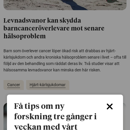
Levnadsvanor kan skydda
barncanceröverlevare mot senare
hälsoproblem
Barn som överlever cancer löper ökad risk att drabbas av hjärt-
kärlsjukdom och andra kroniska hälsoproblem senare i livet – ofta till
följd av den behandling som räddat deras liv. Två studier visar att
hälsosamma levnadsvanor kan minska den här risken.
Cancer
Hjärt-kärlsjukdomar
Få tips om ny
forskning tre gånger i
veckan med vårt