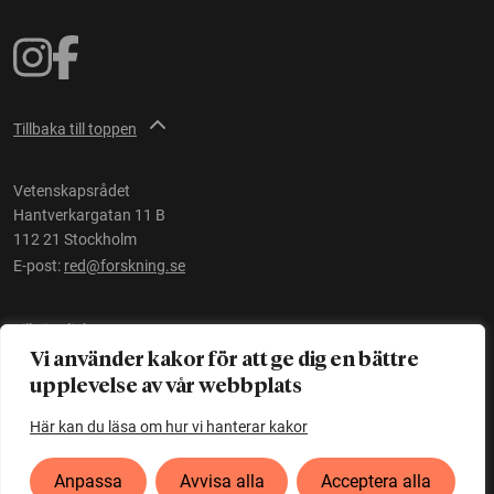
Tillbaka till toppen
Vetenskapsrådet
Hantverkargatan 11 B
112 21 Stockholm
E-post:
red@forskning.se
Tillgänglighet
Vi använder kakor för att ge dig en bättre
upplevelse av vår webbplats
Ett initiativ av
Vetenskapsrådet
Här kan du läsa om hur vi hanterar kakor
Anpassa
Avvisa alla
Acceptera alla