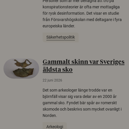
Personer som är mer benägna att tro på
konspirationsteorier är ofta mer mottagliga
för rysk desinformation. Det visar en studie
från Försvarshögskolan med deltagare i fyra
europeiska länder.
Säkerhetspolitik
Gammalt skinn var Sveriges
äldsta sko
22 juni 2026
Det som arkeologer länge trodde var en
björnfäll visar sig vara delar av en 2000 år
gammal sko. Fyndet bär spår av romerskt
skomode och beskrivs som mycket ovanligt i
Norden.
Arkeologi