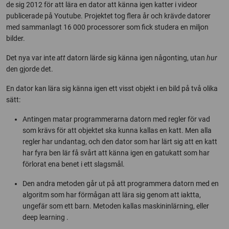
de sig 2012 för att lära en dator att känna igen katter i videor
publicerade på Youtube. Projektet tog flera år och krävde datorer
med sammanlagt 16 000 processorer som fick studera en miljon
bilder.
Det nya var inte
att
datorn lärde sig känna igen någonting, utan
hur
den gjorde det.
En dator kan lära sig känna igen ett visst objekt i en bild på två olika
sätt:
Antingen matar programmerarna datorn med regler för vad
som krävs för att objektet ska kunna kallas en katt. Men alla
regler har undantag, och den dator som har lärt sig att en katt
har fyra ben lär få svårt att känna igen en gatukatt som har
förlorat ena benet i ett slagsmål.
Den andra metoden går ut på att programmera datorn med en
algoritm som har förmågan att lära sig genom att iaktta,
ungefär som ett barn. Metoden kallas maskininlärning, eller
deep learning
.