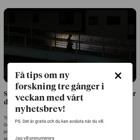
Få tips om ny
forskning tre gånger i
Så kan AI forma valet – utan att vi märker
veckan med vårt
det
nyhetsbrev!
Tiden inför riksdagsvalet 2026 präglas av ett pågående skifte.
PS. Det är gratis och du kan avsluta när du vill.
Generativ AI hotar demokratin genom att förstärka konflikter,
påverka vad som uppfattas som viktigt och skapa innehåll där
Jag vill prenumerera
sanning och lögn är svåra att skilja åt. Därför är det viktigt för