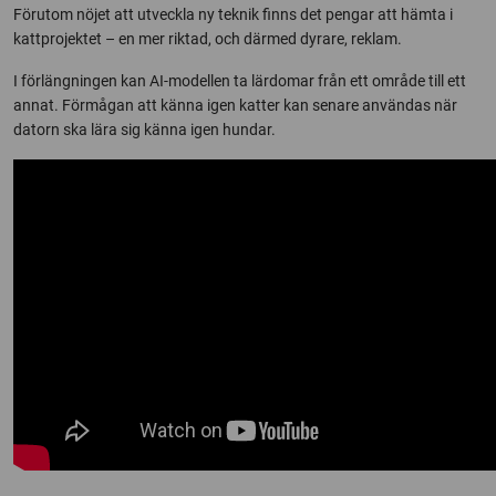
Förutom nöjet att utveckla ny teknik finns det pengar att hämta i
kattprojektet – en mer riktad, och därmed dyrare, reklam.
I förlängningen kan AI-modellen ta lärdomar från ett område till ett
annat. Förmågan att känna igen katter kan senare användas när
datorn ska lära sig känna igen hundar.