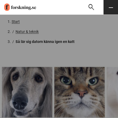
search
Sök
Meny
Gå till innehåll
Start
/
Natur & teknik
/
Så lär sig datorn känna igen en katt