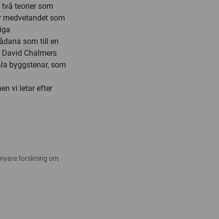
 två teorier som
er medvetandet som
iga
sådana som till en
r David Chalmers
la byggstenar, som
n vi letar efter
 nyare forskning om