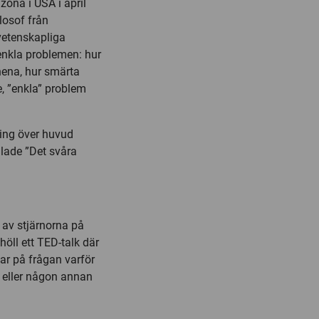
rizona
i USA i april
losof från
 vetenskapliga
nkla problemen: hur
nnena, hur smärta
e, ”enkla” problem
ting över huvud
llade ”Det svåra
 av stjärnorna på
öll ett
TED-talk
där
ar på frågan varför
n eller någon annan