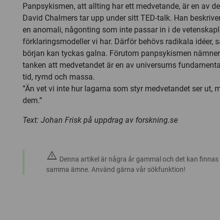
Panpsykismen, att allting har ett medvetande, är en av de
David Chalmers tar upp under sitt
TED-talk
. Han beskriv
en anomali, någonting som inte passar in i de vetenskapl
förklaringsmodeller vi har. Därför behövs radikala idéer, 
början kan tyckas galna. Förutom panpsykismen nämne
tanken att medvetandet är en av universums fundamenta
tid, rymd och massa.
”Än vet vi inte hur lagarna som styr medvetandet ser ut, me
dem.”
Text:
Johan Frisk på uppdrag av forskning.se
warning
Denna artikel är några år gammal och det kan finnas
samma ämne. Använd gärna vår sökfunktion!