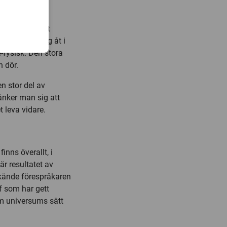
m går ut på att
rna skiljer sig åt i
-fysisk. Den stora
 dör.
n stor del av
änker man sig att
 leva vidare.
nns överallt, i
är resultatet av
kände förespråkaren
f som har gett
m universums sätt