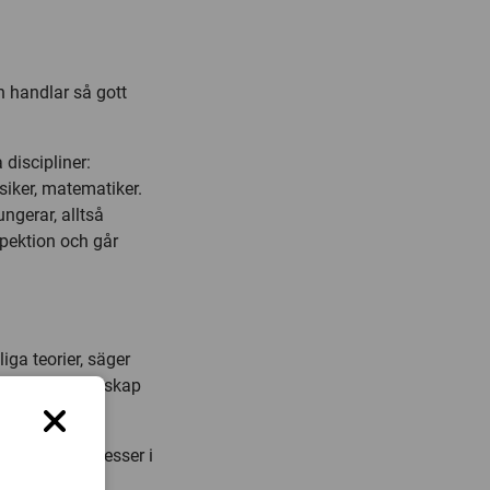
 handlar så gott
discipliner:
ysiker, matematiker.
ngerar, alltså
pektion och går
iga teorier, säger
nen för biovetenskap
ta olika processer i
t, så kallade