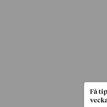
Få ti
vecka