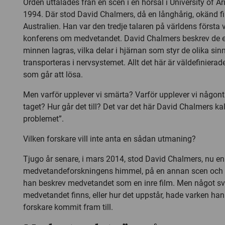
Orden uttalades från en scen i en hörsal i
University of A
1994. Där stod David Chalmers, då en långhårig, okänd fi
Australien. Han var den tredje talaren på världens första
konferens om medvetandet. David Chalmers beskrev de e
minnen lagras, vilka delar i hjärnan som styr de olika si
transporteras i nervsystemet. Allt det här är väldefinierad
som går att lösa.
Men varför upplever vi smärta? Varför upplever vi någon
taget? Hur går det till? Det var det här David Chalmers ka
problemet”.
Vilken forskare vill inte anta en sådan utmaning?
Tjugo år senare, i mars 2014, stod David Chalmers, nu en
medvetandeforskningens himmel, på en annan scen och h
han beskrev medvetandet som en inre film. Men något sv
medvetandet finns, eller hur det uppstår, hade varken ha
forskare kommit fram till.