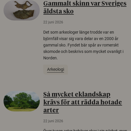
Gammalt skinn var Sveriges
äldsta sko
22 juni 2026
Det som arkeologer länge trodde var en
björnfäll visar sig vara delar av en 2000 år
gammal sko. Fyndet bär spår av romerskt
skomode och beskrivs som mycket ovanligt i
Norden.
Arkeologi
Så mycket eklandskap
krävs för att rädda hotade
arter
22 juni 2026
Över tusen arter behöver ekar i sin närhet, men