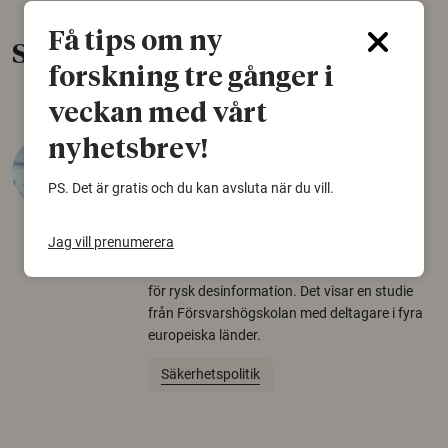
Få tips om ny
Senaste nytt
forskning tre gånger i
veckan med vårt
nyhetsbrev!
Varför tror vissa på rysk
desinformation?
PS. Det är gratis och du kan avsluta när du vill.
30 juli 2026
Jag vill prenumerera
Personer som är mer benägna att tro på
konspirationsteorier är ofta mer mottagliga
för rysk desinformation. Det visar en studie
från Försvarshögskolan med deltagare i fyra
europeiska länder.
Säkerhetspolitik