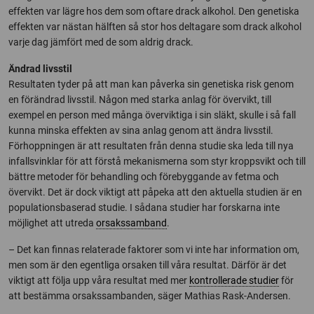
effekten var lägre hos dem som oftare drack alkohol. Den genetiska
effekten var nästan hälften så stor hos deltagare som drack alkohol
varje dag jämfört med de som aldrig drack.
Ändrad livsstil
Resultaten tyder på att man kan påverka sin genetiska risk genom
en förändrad livsstil. Någon med starka anlag för övervikt, till
exempel en person med många överviktiga i sin släkt, skulle i så fall
kunna minska effekten av sina anlag genom att ändra livsstil.
Förhoppningen är att resultaten från denna studie ska leda till nya
infallsvinklar för att förstå mekanismerna som styr kroppsvikt och till
bättre metoder för behandling och förebyggande av fetma och
övervikt. Det är dock viktigt att påpeka att den aktuella studien är en
populationsbaserad studie. I sådana studier har forskarna inte
möjlighet att utreda
orsakssamband
.
– Det kan finnas relaterade faktorer som vi inte har information om,
men som är den egentliga orsaken till våra resultat. Därför är det
viktigt att följa upp våra resultat med mer
kontrollerade studier
för
att bestämma orsakssambanden, säger Mathias Rask-Andersen.