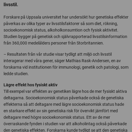
livsstil.
Forskare på Uppsala universitet har undersökt hur genetiska effekter
påverkas av olika typer av livsstilsfaktorer så som diet, rökning,
socioekonomisk status, alkoholkonsumtion och fysisk aktivitet.
Studien bygger på genetisk och självrapporterad livsstilsinformation
från 360,000 medelålders personer från Storbritannien.
– Resultaten från vår studie visar tydligt att miljö och livsstil
interagerar med våra gener, säger Mathias Rask-Andersen, en av
forskarna vid institutionen för immunologi, genetik och patologi, som
ledde studien.
Lägre effekt hos fysiskt aktiv
Till exempel var effekten av genetiken lägre hos de mer fysiskt aktiva
deltagarna. Socioekonomisk status påverkade också de genetiska
effekterna så att deltagare med lägre socioekonomisk status hade
en starkare effekt av sin genetiska risk för övervikt jämfört med
deltagare med högre socioekonomisk status. Ett av de mer
överraskande fynden i studien var att alkoholintag också påverkade
den genetiska effekten. Forskarna kunde tydligt se att den genetiska