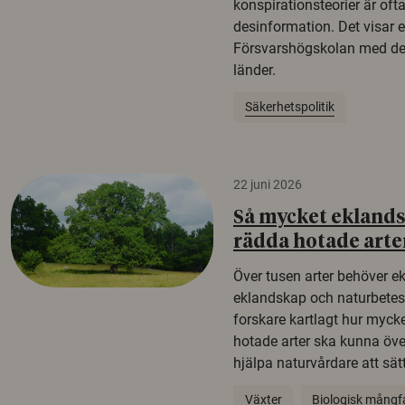
konspirationsteorier är oft
desinformation. Det visar e
Försvarshögskolan med del
länder.
Säkerhetspolitik
22 juni 2026
Så mycket eklandsk
rädda hotade arte
Över tusen arter behöver e
eklandskap och naturbetesma
forskare kartlagt hur mycke
hotade arter ska kunna öv
hjälpa naturvårdare att sätta
Växter
Biologisk mångf