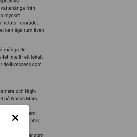
 specifika
a vattenånga från
da mycket
 hittats i området
 det kan äga rum även
på många fler
et inte är ett lokalt
 är delikvescens som
 Camera och High-
rd på Nasas Mars
ars yta som
sik och geokemi
nsen av klorsalter,
håll i det
ra saltlösningar som