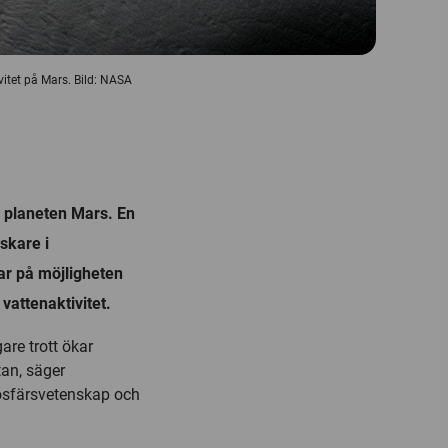
vitet på Mars. Bild: NASA
å planeten Mars. En
rskare i
ar på möjligheten
vattenaktivitet.
are trott ökar
tan, säger
osfärsvetenskap och