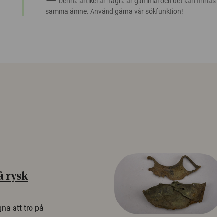
Denna artikel är några år gammal och det kan finnas
samma ämne. Använd gärna vår sökfunktion!
å rysk
na att tro på