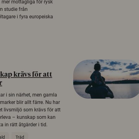
a mer mottagliga för rysk
n studie från
tagare i fyra europeiska
ap krävs för att
r
kar i sin närhet, men gamla
rker blir allt färre. Nu har
t livsmiljö som krävs för att
erleva – kunskap som kan
 in rätt åtgärder i tid.
ald
Träd