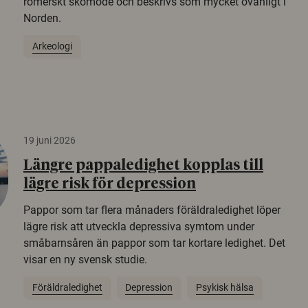
romerskt skomode och beskrivs som mycket ovanligt i
Norden.
Arkeologi
19 juni 2026
Längre pappaledighet kopplas till
lägre risk för depression
Pappor som tar flera månaders föräldraledighet löper
lägre risk att utveckla depressiva symtom under
småbarnsåren än pappor som tar kortare ledighet. Det
visar en ny svensk studie.
Föräldraledighet
Depression
Psykisk hälsa