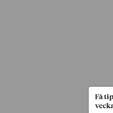
Få ti
vecka