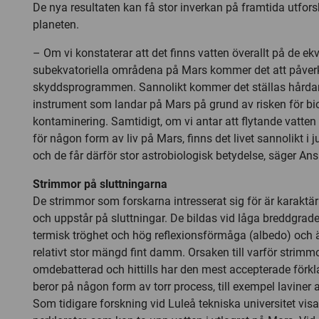
De nya resultaten kan få stor inverkan på framtida utfor
planeten.
– Om vi konstaterar att det finns vatten överallt på de ekv
subekvatoriella områdena på Mars kommer det att påver
skyddsprogrammen. Sannolikt kommer det ställas hårdar
instrument som landar på Mars på grund av risken för bi
kontaminering. Samtidigt, om vi antar att flytande vatten 
för någon form av liv på Mars, finns det livet sannolikt i 
och de får därför stor astrobiologisk betydelse, säger 
Strimmor på sluttningarna
De strimmor som forskarna intresserat sig för är karaktär
och uppstår på sluttningar. De bildas vid låga breddgrad
termisk tröghet och hög reflexionsförmåga (albedo) och ä
relativt stor mängd fint damm. Orsaken till varför strimm
omdebatterad och hittills har den mest accepterade förkla
beror på någon form av torr process, till exempel laviner 
Som tidigare forskning vid Luleå tekniska universitet visat