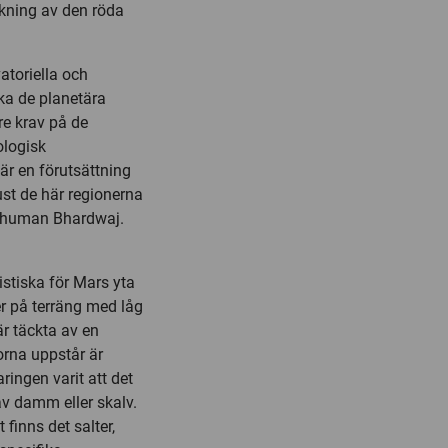
skning av den röda
atoriella och
ka de planetära
e krav på de
ologisk
är en förutsättning
just de här regionerna
Anshuman Bhardwaj.
istiska för Mars yta
er på terräng med låg
r täckta av en
orna uppstår är
ringen varit att det
av damm eller skalv.
 finns det salter,