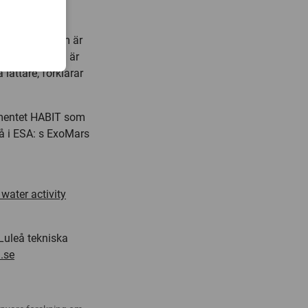
ningarna.
 Eftersom damm är
m det. Därtill är
 lättare, förklarar
umentet HABIT som
å i ESA: s ExoMars
 water activity
Luleå tekniska
.se