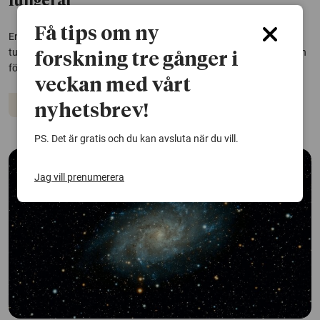
fungerar
Få tips om ny
En ny studie tar sig an en över hundra år gammal fråga om hur
turbulens uppstår. Fynden kan få betydelse för flygteknik, men även
forskning tre gånger i
för helt andra områden, som utformning av mekaniska hjärtklaffar.
veckan med vårt
Matematik
nyhetsbrev!
PS. Det är gratis och du kan avsluta när du vill.
Jag vill prenumerera