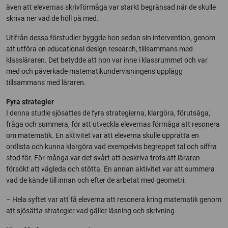
även att elevernas skrivförmåga var starkt begränsad när de skulle
skriva ner vad de höll på med.
Utifrån dessa förstudier byggde hon sedan sin intervention, genom
att utföra en educational design research, tillsammans med
klassläraren. Det betydde att hon var inne i klassrummet och var
med och påverkade matematikundervisningens upplägg
tillsammans med läraren.
Fyra strategier
I denna studie sjösattes de fyra strategierna, klargöra, förutsäga,
fråga och summera, för att utveckla elevernas förmåga att resonera
om matematik. En aktivitet var att eleverna skulle upprätta en
ordlista och kunna klargöra vad exempelvis begreppet tal och siffra
stod för. För många var det svårt att beskriva trots att läraren
försökt att vägleda och stötta. En annan aktivitet var att summera
vad de kände till innan och efter de arbetat med geometri.
– Hela syftet var att få eleverna att resonera kring matematik genom
att sjösätta strategier vad gäller läsning och skrivning.