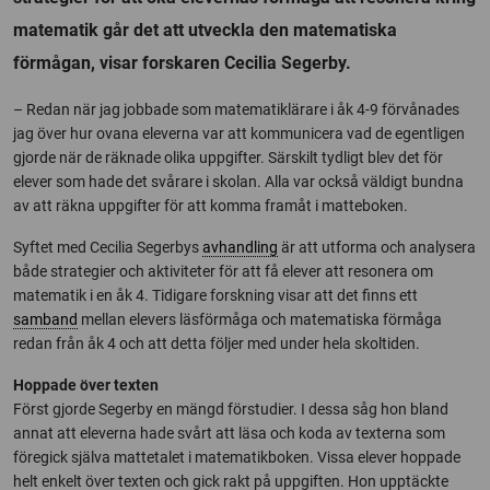
matematik går det att utveckla den matematiska
förmågan, visar forskaren Cecilia Segerby.
– Redan när jag jobbade som matematiklärare i åk 4-9 förvånades
jag över hur ovana eleverna var att kommunicera vad de egentligen
gjorde när de räknade olika uppgifter. Särskilt tydligt blev det för
elever som hade det svårare i skolan. Alla var också väldigt bundna
av att räkna uppgifter för att komma framåt i matteboken.
Syftet med Cecilia Segerbys
avhandling
är att utforma och analysera
både strategier och aktiviteter för att få elever att resonera om
matematik i en åk 4. Tidigare forskning visar att det finns ett
samband
mellan elevers läsförmåga och matematiska förmåga
redan från åk 4 och att detta följer med under hela skoltiden.
Hoppade över texten
Först gjorde Segerby en mängd förstudier. I dessa såg hon bland
annat att eleverna hade svårt att läsa och koda av texterna som
föregick själva mattetalet i matematikboken. Vissa elever hoppade
helt enkelt över texten och gick rakt på uppgiften. Hon upptäckte