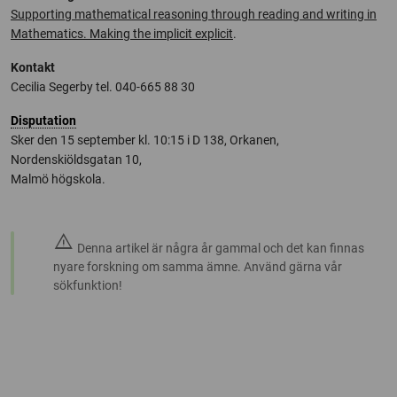
Supporting mathematical reasoning through reading and writing in
Mathematics. Making the implicit explicit
.
Kontakt
Cecilia Segerby tel. 040-665 88 30
Disputation
Sker den 15 september kl. 10:15 i D 138, Orkanen,
Nordenskiöldsgatan 10,
Malmö högskola.
warning
Denna artikel är några år gammal och det kan finnas
nyare forskning om samma ämne. Använd gärna vår
sökfunktion!