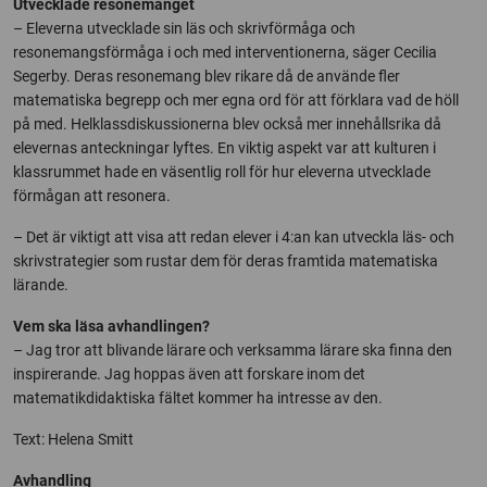
Utvecklade resonemanget
– Eleverna utvecklade sin läs och skrivförmåga och
resonemangsförmåga i och med interventionerna, säger Cecilia
Segerby. Deras resonemang blev rikare då de använde fler
matematiska begrepp och mer egna ord för att förklara vad de höll
på med. Helklassdiskussionerna blev också mer innehållsrika då
elevernas anteckningar lyftes. En viktig aspekt var att kulturen i
klassrummet hade en väsentlig roll för hur eleverna utvecklade
förmågan att resonera.
– Det är viktigt att visa att redan elever i 4:an kan utveckla läs- och
skrivstrategier som rustar dem för deras framtida matematiska
lärande.
Vem ska läsa avhandlingen?
– Jag tror att blivande lärare och verksamma lärare ska finna den
inspirerande. Jag hoppas även att forskare inom det
matematikdidaktiska fältet kommer ha intresse av den.
Text: Helena Smitt
Avhandling