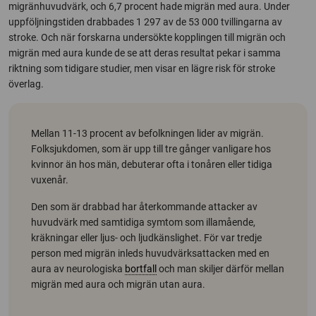
migränhuvudvärk, och 6,7 procent hade migrän med aura. Under
uppföljningstiden drabbades 1 297 av de 53 000 tvillingarna av
stroke. Och när forskarna undersökte kopplingen till migrän och
migrän med aura kunde de se att deras resultat pekar i samma
riktning som tidigare studier, men visar en lägre risk för stroke
överlag.
Mellan 11-13 procent av befolkningen lider av migrän.
Folksjukdomen, som är upp till tre gånger vanligare hos
kvinnor än hos män, debuterar ofta i tonåren eller tidiga
vuxenår.
Den som är drabbad har återkommande attacker av
huvudvärk med samtidiga symtom som illamående,
kräkningar eller ljus- och ljudkänslighet. För var tredje
person med migrän inleds huvudvärksattacken med en
aura av neurologiska
bortfall
och man skiljer därför mellan
migrän med aura och migrän utan aura.