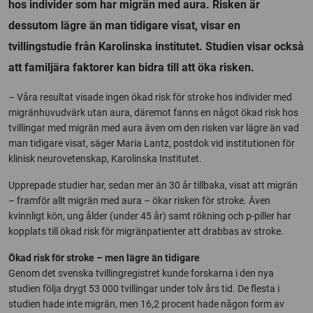
hos individer som har migrän med aura. Risken är
dessutom lägre än man tidigare visat, visar en
tvillingstudie från Karolinska institutet. Studien visar också
att familjära faktorer kan bidra till att öka risken.
– Våra resultat visade ingen ökad risk för stroke hos individer med
migränhuvudvärk utan aura, däremot fanns en något ökad risk hos
tvillingar med migrän med aura även om den risken var lägre än vad
man tidigare visat, säger Maria Lantz, postdok vid institutionen för
klinisk neurovetenskap, Karolinska Institutet.
Upprepade studier har, sedan mer än 30 år tillbaka, visat att migrän
– framför allt migrän med aura – ökar risken för stroke. Även
kvinnligt kön, ung ålder (under 45 år) samt rökning och p-piller har
kopplats till ökad risk för migränpatienter att drabbas av stroke.
Ökad risk för stroke – men lägre än tidigare
Genom det svenska tvillingregistret kunde forskarna i den nya
studien följa drygt 53 000 tvillingar under tolv års tid. De flesta i
studien hade inte migrän, men 16,2 procent hade någon form av