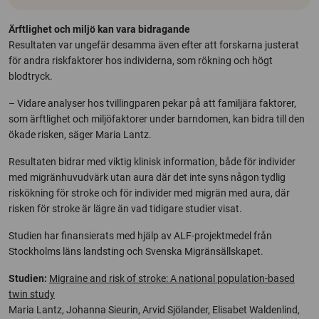
Ärftlighet och miljö kan vara bidragande
Resultaten var ungefär desamma även efter att forskarna justerat
för andra riskfaktorer hos individerna, som rökning och högt
blodtryck.
– Vidare analyser hos tvillingparen pekar på att familjära faktorer,
som ärftlighet och miljöfaktorer under barndomen, kan bidra till den
ökade risken, säger Maria Lantz.
Resultaten bidrar med viktig klinisk information, både för individer
med migränhuvudvärk utan aura där det inte syns någon tydlig
riskökning för stroke och för individer med migrän med aura, där
risken för stroke är lägre än vad tidigare studier visat.
Studien har finansierats med hjälp av ALF-projektmedel från
Stockholms läns landsting och Svenska Migränsällskapet.
Studien:
Migraine and risk of stroke: A national population-based
twin study
Maria Lantz, Johanna Sieurin, Arvid Sjölander, Elisabet Waldenlind,