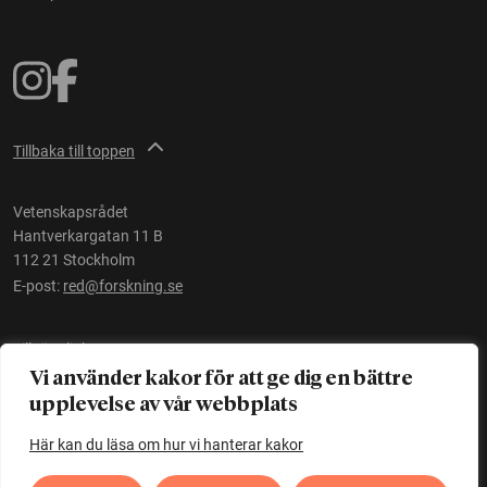
Tillbaka till toppen
Vetenskapsrådet
Hantverkargatan 11 B
112 21 Stockholm
E-post:
red@forskning.se
Tillgänglighet
Vi använder kakor för att ge dig en bättre
upplevelse av vår webbplats
Ett initiativ av
Vetenskapsrådet
Här kan du läsa om hur vi hanterar kakor