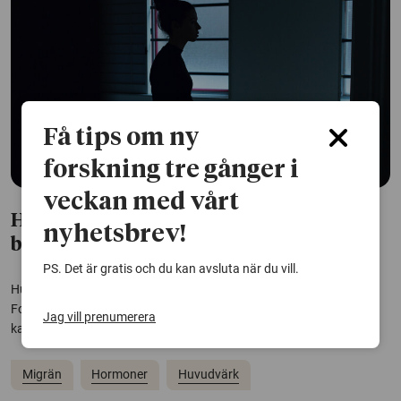
Få tips om ny
forskning tre gånger i
veckan med vårt
Hormoner hämmar signalsubstans
nyhetsbrev!
bakom migrän
PS. Det är gratis och du kan avsluta när du vill.
Hur kan det komma sig att många kvinnor får migrän vid mens?
Forskarna tror att nivåerna av hormonerna oxytocin och östrogen
Jag vill prenumerera
kan spela in.
Migrän
Hormoner
Huvudvärk