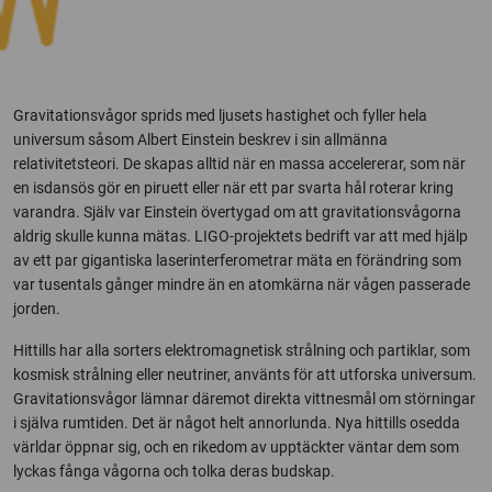
Gravitationsvågor sprids med ljusets hastighet och fyller hela
universum såsom Albert Einstein beskrev i sin allmänna
relativitetsteori. De skapas alltid när en massa accelererar, som när
en isdansös gör en piruett eller när ett par svarta hål roterar kring
varandra. Själv var Einstein övertygad om att gravitationsvågorna
aldrig skulle kunna mätas. LIGO-projektets bedrift var att med hjälp
av ett par gigantiska laserinterferometrar mäta en förändring som
var tusentals gånger mindre än en atomkärna när vågen passerade
jorden.
Hittills har alla sorters elektromagnetisk strålning och partiklar, som
kosmisk strålning eller neutriner, använts för att utforska universum.
Gravitationsvågor lämnar däremot direkta vittnesmål om störningar
i själva rumtiden. Det är något helt annorlunda. Nya hittills osedda
världar öppnar sig, och en rikedom av upptäckter väntar dem som
lyckas fånga vågorna och tolka deras budskap.