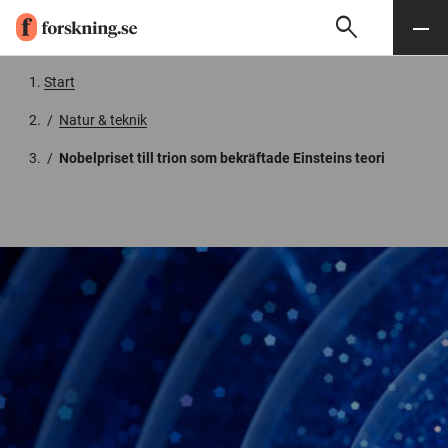
search
Sök
Meny
Gå till innehåll
Start
/
Natur & teknik
/
Nobelpriset till trion som bekräftade Einsteins teori