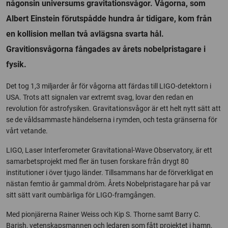
någonsin universums gravitationsvågor. Vågorna, som
Albert Einstein förutspådde hundra år tidigare, kom från
en kollision mellan två avlägsna svarta hål.
Gravitionsvågorna fångades av årets nobelpristagare i
fysik.
Det tog 1,3 miljarder år för vågorna att färdas till LIGO-detektorn i
USA. Trots att signalen var extremt svag, lovar den redan en
revolution för astrofysiken. Gravitationsvågor är ett helt nytt sätt att
se de våldsammaste händelserna i rymden, och testa gränserna för
vårt vetande.
LIGO, Laser Interferometer Gravitational-Wave Observatory, är ett
samarbetsprojekt med fler än tusen forskare från drygt 80
institutioner i över tjugo länder. Tillsammans har de förverkligat en
nästan femtio år gammal dröm. Årets Nobelpristagare har på var
sitt sätt varit oumbärliga för LIGO-framgången.
Med pionjärerna Rainer Weiss och Kip S. Thorne samt Barry C.
Barish, vetenskapsmannen och ledaren som fått projektet i hamn,