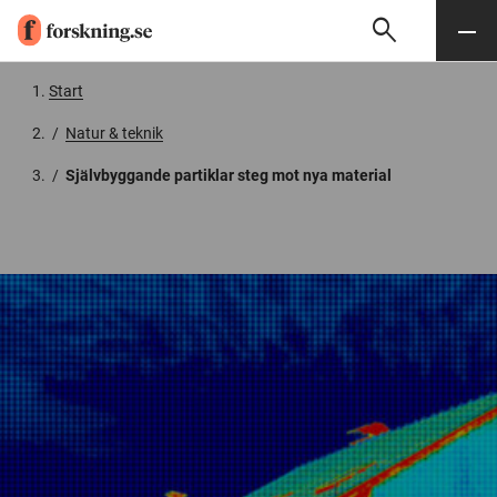
search
Sök
Meny
Gå till innehåll
Start
/
Natur & teknik
/
Självbyggande partiklar steg mot nya material