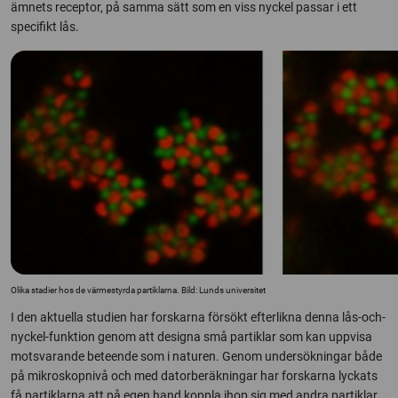
ämnets receptor, på samma sätt som en viss nyckel passar i ett
specifikt lås.
Olika stadier hos de värmestyrda partiklarna. Bild: Lunds universitet
I den aktuella studien har forskarna försökt efterlikna denna lås-och-
nyckel-funktion genom att designa små partiklar som kan uppvisa
motsvarande beteende som i naturen. Genom undersökningar både
på mikroskopnivå och med datorberäkningar har forskarna lyckats
få partiklarna att på egen hand koppla ihop sig med andra partiklar,