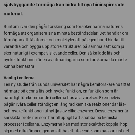
självbyggande förmåga kan bidra till nya bioinspirerade
material.
Runtom i världen pågår forskning som försöker härma naturens
förmåga att organisera sina minsta beståndsdelar. Det handlar om
förmågan att få atomer och molekyler att på egen hand binda till
varandra och bygga upp större strukturer, på samma sätt som ju
sker naturligt i exempelvis levande celler. Den så kallade lås-och-
nyckel-funktionen är en av utmaningarna som forskarna då måste
kunna bemästra.
Vanlig i cellerna
I en ny studie från Lunds universitet har några kemiforskare nu tittat
närmare på denna lås-och-nyckelfunktion, en funktion som är
naturligt förekommande i cellerna hos alla varelser. Exempelvis
pågår i våra celler ständigt en lång rad kemiska reaktioner där lås-
och-nyckelfunktionen utnyttjas av olika enzymer. Dessa enzymer är
särskilda proteiner som har till uppgift att snabba på kemiska
processer i cellerna. Enzymerna kan med stor exakthet koppla ihop
sig med olika ämnen genom att ha ett utseende som passar just det