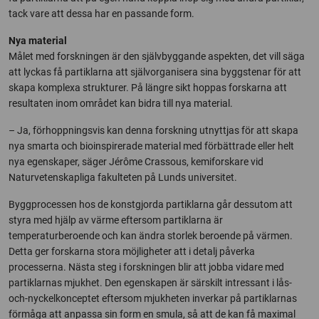
tack vare att dessa har en passande form.
Nya material
Målet med forskningen är den självbyggande aspekten, det vill säga
att lyckas få partiklarna att självorganisera sina byggstenar för att
skapa komplexa strukturer. På längre sikt hoppas forskarna att
resultaten inom området kan bidra till nya material.
– Ja, förhoppningsvis kan denna forskning utnyttjas för att skapa
nya smarta och bioinspirerade material med förbättrade eller helt
nya egenskaper, säger Jérôme Crassous, kemiforskare vid
Naturvetenskapliga fakulteten på Lunds universitet.
Byggprocessen hos de konstgjorda partiklarna går dessutom att
styra med hjälp av värme eftersom partiklarna är
temperaturberoende och kan ändra storlek beroende på värmen.
Detta ger forskarna stora möjligheter att i detalj påverka
processerna. Nästa steg i forskningen blir att jobba vidare med
partiklarnas mjukhet. Den egenskapen är särskilt intressant i lås-
och-nyckelkonceptet eftersom mjukheten inverkar på partiklarnas
förmåga att anpassa sin form en smula, så att de kan få maximal