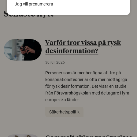
Jag vill prenumerera
Senaste nytt
Varför tror vissa på rysk
desinformation?
30 juli 2026
Personer som är mer benägna att tro på
konspirationsteorier är ofta mer mottagliga
för rysk desinformation. Det visar en studie
från Försvarshögskolan med deltagare i fyra
europeiska länder.
Säkerhetspolitik