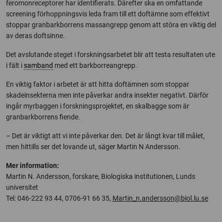
feromonreceptorer har identifierats. Därefter ska en omfattande
screening förhoppningsvis leda fram till ett doftämne som effektivt
stoppar granbarkborrens massangrepp genom att störa en viktig del
av deras doftsinne.
Det avslutande steget i forskningsarbetet blir att testa resultaten ute
i fält i
samband
med ett barkborreangrepp.
En viktig faktor i arbetet är att hitta doftämnen som stoppar
skadeinsekterna men inte påverkar andra insekter negativt. Därför
ingår myrbaggen i forskningsprojektet, en skalbagge som är
granbarkborrens fiende.
– Det är viktigt att vi inte påverkar den. Det är långt kvar till målet,
men hittills ser det lovande ut, säger Martin N Andersson.
Mer information:
Martin N. Andersson, forskare, Biologiska institutionen, Lunds
universitet
Tel: 046-222 93 44, 0706-91 66 35,
Martin_n.andersson@biol.lu.se