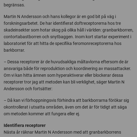
begränsas.
Martin N Andersson och hans kollegor är en god bit på väg i
forskningsarbetet. De har identifierat doftreceptorerna hos tre
skadeinsekter som hotar skog på olika håll i världen: granbarkborren,
contortabastborren och snytbaggen. Inom kort startar experiment i
laboratoriet för att hitta de specifika feromonreceptorerna hos
barkborrar.
– Dessa receptorer är de huvudsakliga måltavlorna eftersom de är
ansvariga både för reproduktion och koordinering av massattacker.
Om vi kan hitta ämnen som hyperaktiverar eller blockerar dessa
receptorer tror jag att metoden kan bli verklighet, säger Martin N
Andersson och fortsätter:
– Då kan vi förhoppningsvis förhindra att barkborrarna förökar sig
okontrollerat i utsatta områden, även om det är för tidigt att säga
om metoden kommer att fungera eller ej.
Identifiera receptorer
Nästa år räknar Martin N Andersson med att granbarkborrens