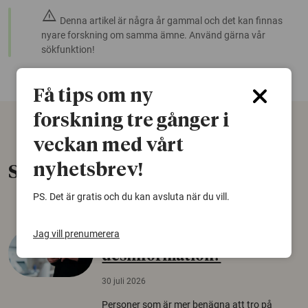
warning
Denna artikel är några år gammal och det kan finnas
nyare forskning om samma ämne. Använd gärna vår
sökfunktion!
Få tips om ny
forskning tre gånger i
veckan med vårt
nyhetsbrev!
Senaste nytt
PS. Det är gratis och du kan avsluta när du vill.
Jag vill prenumerera
Varför tror vissa på rysk
desinformation?
30 juli 2026
Personer som är mer benägna att tro på