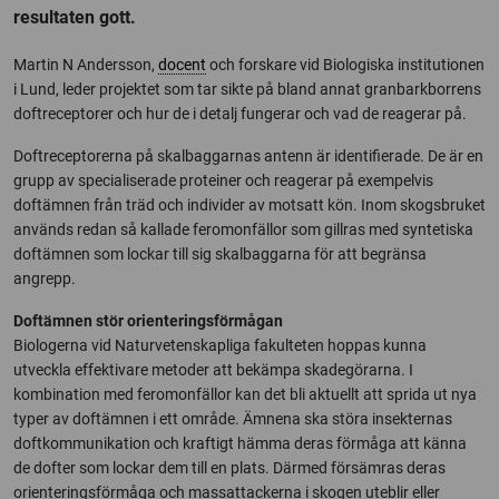
resultaten gott.
Martin N Andersson,
docent
och forskare vid Biologiska institutionen
i Lund, leder projektet som tar sikte på bland annat granbarkborrens
doftreceptorer och hur de i detalj fungerar och vad de reagerar på.
Doftreceptorerna på skalbaggarnas antenn är identifierade. De är en
grupp av specialiserade proteiner och reagerar på exempelvis
doftämnen från träd och individer av motsatt kön. Inom skogsbruket
används redan så kallade feromonfällor som gillras med syntetiska
doftämnen som lockar till sig skalbaggarna för att begränsa
angrepp.
Doftämnen stör orienteringsförmågan
Biologerna vid Naturvetenskapliga fakulteten hoppas kunna
utveckla effektivare metoder att bekämpa skadegörarna. I
kombination med feromonfällor kan det bli aktuellt att sprida ut nya
typer av doftämnen i ett område. Ämnena ska störa insekternas
doftkommunikation och kraftigt hämma deras förmåga att känna
de dofter som lockar dem till en plats. Därmed försämras deras
orienteringsförmåga och massattackerna i skogen uteblir eller