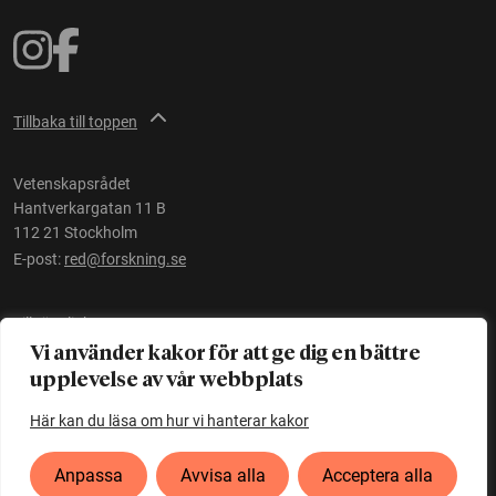
Tillbaka till toppen
Vetenskapsrådet
Hantverkargatan 11 B
112 21 Stockholm
E-post:
red@forskning.se
Tillgänglighet
Vi använder kakor för att ge dig en bättre
upplevelse av vår webbplats
Ett initiativ av
Vetenskapsrådet
Här kan du läsa om hur vi hanterar kakor
Anpassa
Avvisa alla
Acceptera alla