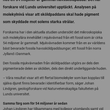
forskare vid Lunds universitet upptäckt. Analysen på
molekylnivå visar att sköldpaddans skal hade pigment
som skyddade mot solens starka strålar.
Forskarna har i den aktuella studien undersökt det mikroskopiska
och molekylära innehållet i mjukvävnad från ett fossil som är cirka
54 miljoner år gammalt. Mjukvävnaden kommer från en av världens
bäst bevarade fossila havssköldpaddsungar; ett fossil från norra
Jylland i Danmark.
Den fossila mjukvävnaden från sköldpaddan utgörs av dels den
pigmenterade delen av skölden, dels den direkt underliggande huden.
– Våra resultat visar att ett flertal biomolekyler som kan kopplas till
själva djuret finns bevarade i identifierbar form, säger Johan
Lindgren, geologiforskare vid Naturvetenskapliga fakulteten på
Lunds universitet.
Samma färg som för 54 miljoner år sedan
Johan Lindgren har tillsammans med kollegor utomlands samt vid