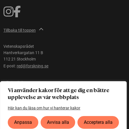
Tillbaka till toppen
Vetenskapsrådet
Hantverkargatan 11 B
112 21 Stockholm
E-post:
red@forskning.se
Tillgänglighet
Vi använder kakor för att ge dig en bättre
upplevelse av vår webbplats
Ett initiativ av
Vetenskapsrådet
Här kan du läsa om hur vi hanterar kakor
Anpassa
Avvisa alla
Acceptera alla