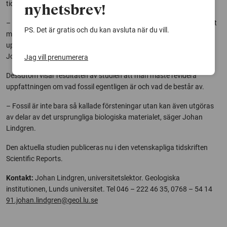
tid på en molekylär nivå.
nyhetsbrev!
– Vi har sedan tidigare identifierat eumelanin i fossila skinn, men att
PS. Det är gratis och du kan avsluta när du vill.
materialet från denna sköldpaddsunge skulle innehålla en så bred
uppsättning identifierbara biomolekyler var en överraskning, säger
Johan Lindgren.
Jag vill prenumerera
Dessutom visar resultaten av studien att man måste revidera
uppfattningen om vad fossil egentligen är och vad de består av.
– Fossil är inte bara så kallade försteningar utan kan även utgöras
av delar av det ursprungliga biologiska materialet, säger Johan
Lindgren.
Den aktuella studien publiceras nu i den vetenskapliga tidskriften
Scientific Reports.
Kontakt:
Johan Lindgren, universitetslektor. Geologiska
institutionen, Lunds universitet. Tel 046 – 222 46 35, 0768 – 54 14
91.johan.lindgren@geol.lu.se