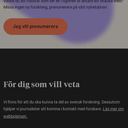
Visste du att robotar som ser en i ögonen är lättare att snacka med?
Missa ingen ny forskning, prenumerera på vårt nyhetsbrev!
Jag vill prenumerera
För dig som vill veta
Vi finns för att du ska kunna ta del av svensk forskning. Dessutom
hjälper vi journalister att komma i kontakt med forskare.
Läs mer om
webbplatsen.