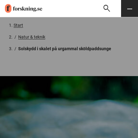
search
Sök
Meny
Gå till innehåll
Start
/
Natur & teknik
/
Solskydd i skalet på urgammal sköldpaddsunge