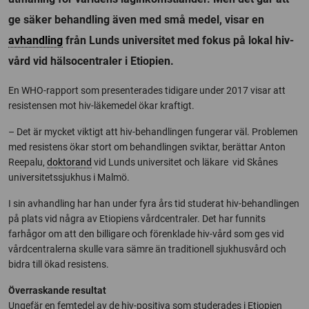
ge säker behandling även med små medel, visar en
avhandling
från Lunds universitet med fokus på lokal hiv-
vård vid hälsocentraler i Etiopien.
En WHO-rapport som presenterades tidigare under 2017 visar att
resistensen mot hiv-läkemedel ökar kraftigt.
– Det är mycket viktigt att hiv-behandlingen fungerar väl. Problemen
med resistens ökar stort om behandlingen sviktar, berättar Anton
Reepalu,
doktorand
vid Lunds universitet och läkare vid Skånes
universitetssjukhus i Malmö.
I sin avhandling har han under fyra års tid studerat hiv-behandlingen
på plats vid några av Etiopiens vårdcentraler. Det har funnits
farhågor om att den billigare och förenklade hiv-vård som ges vid
vårdcentralerna skulle vara sämre än traditionell sjukhusvård och
bidra till ökad resistens.
Överraskande resultat
Ungefär en femtedel av de hiv-positiva som studerades i Etiopien