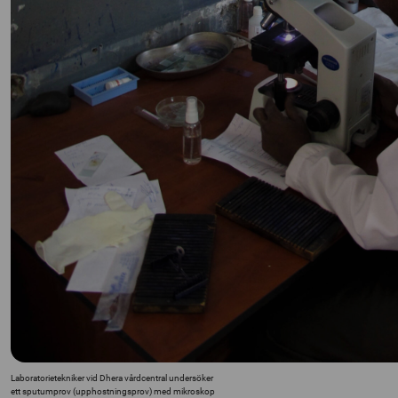
Laboratorietekniker vid Dhera vårdcentral undersöker
ett sputumprov (upphostningsprov) med mikroskop