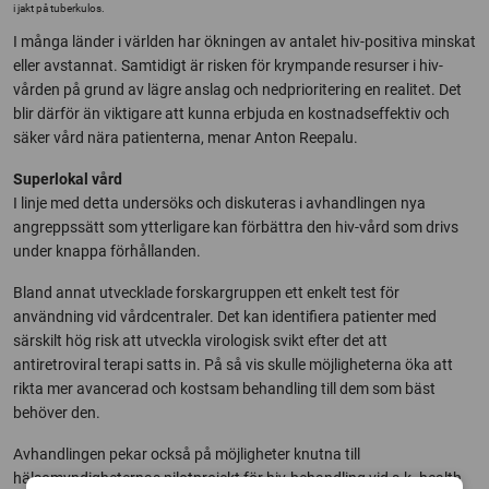
i jakt på tuberkulos.
I många länder i världen har ökningen av antalet hiv-positiva minskat
eller avstannat. Samtidigt är risken för krympande resurser i hiv-
vården på grund av lägre anslag och nedprioritering en realitet. Det
blir därför än viktigare att kunna erbjuda en kostnadseffektiv och
säker vård nära patienterna, menar Anton Reepalu.
Superlokal vård
I linje med detta undersöks och diskuteras i avhandlingen nya
angreppssätt som ytterligare kan förbättra den hiv-vård som drivs
under knappa förhållanden.
Bland annat utvecklade forskargruppen ett enkelt test för
användning vid vårdcentraler. Det kan identifiera patienter med
särskilt hög risk att utveckla virologisk svikt efter det att
antiretroviral terapi satts in. På så vis skulle möjligheterna öka att
rikta mer avancerad och kostsam behandling till dem som bäst
behöver den.
Avhandlingen pekar också på möjligheter knutna till
hälsomyndigheternas pilotprojekt för hiv-behandling vid s.k. health