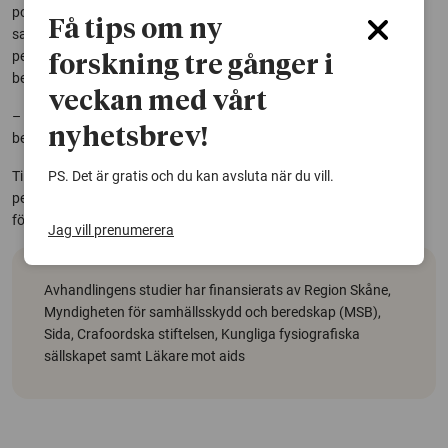
posts. Dessa är ännu mer lokalt belägna än vårdcentralerna och
Få tips om ny
saknar helt sjuksköterska eller läkare. De bemannas istället av en
person med en enklare, ettårig sjukvårdsutbildning. Initiativet
forskning tre gånger i
behöver utvärderas vetenskapligt.
veckan med vårt
– Målet är att avlasta vårdcentralerna och kunna erbjuda alla
nyhetsbrev!
behövande hiv-behandling, säger Anton Reepalu.
PS. Det är gratis och du kan avsluta när du vill.
Till studierna i avhandlingen inkluderades drygt 800 hiv-positiva
personer vid sammanlagt fem etiopiska vårdcentraler. Individerna
följdes upp till fyra år efter påbörjad antiretroviral terapi.
Jag vill prenumerera
Avhandlingens studier har finansierats av Region Skåne,
Myndigheten för samhällsskydd och beredskap (MSB),
Sida, Crafoordska stiftelsen, Kungliga fysiografiska
sällskapet samt Läkare mot aids