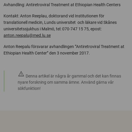
Avhandling: Antiretroviral Treatment at Ethiopian Health Centers
Kontakt: Anton Reeplau, doktorand vid Institutionen för
translationell medicin, Lunds universitet och läkare vid Skånes
universitetssjukhus i Malmö, tel: 070-747 15 75, epost:
anton.reepalu@med.lu.se
Anton Reepalu försvarar avhandlingen ”Antiretroviral Treatment at
Ethiopian Health Center” den 3 november 2017.
warning
Denna artikel är några år gammal och det kan finnas
nyare forskning om samma ämne. Använd gärna vår
sökfunktion!