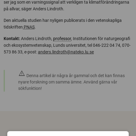
ser jag som en varningssignal att verkligen ta klimatförändringarna
på allvar, säger Anders Lindroth.
Den aktuella studien har nyligen publicerats i den vetenskapliga
tidskriften
PNAS
.
Kontakt:
Anders Lindroth,
professor
, Institutionen för naturgeografi
och ekosystemvetenskap, Lunds universitet, tel 046-222 04 74, 070-
573 86 33, e-post:
anders.lindroth@nateko.lu.se
warning
Denna artikel är några år gammal och det kan finnas
nyare forskning om samma ämne. Använd gärna vår
sökfunktion!