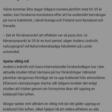
Våren kommer åtta dagar tidigare numera jämfört med för 35 år
sedan, kan forskarna konstatera efter att ha undersökt barrskogar
på norra halvklotet, i såväl Sverige och Finland som Ryssland och
Kanada.
– Det är förvånansvärt att effekten var så pass stor. Ur
klimatsynpunkt är 35 år en kort period, säger Anders Lindroth,
naturgeograf vid Naturvetenskapliga fakulteten på Lunds
universitet.
Spelar viktig roll
Anders Lindroth och hans internationella forskarkollegor har i den
aktuella studien tittat närmare på hur förändringar i klimatet
påverkar skogarnas förmåga att ta upp koldioxid från atmosfären.
Eftersom växtsäsongen startar allt tidigare innebär det enligt
studien att träden genom sin fotosyntes ökar sitt upptag av
koldioxid från luften.
Skogar spelar rent allmänt en viktig roll när det gäller upptag av
koldioxid från luften, vilket hjälper till att mildra effekten av alla