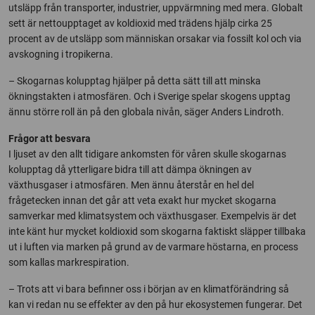
utsläpp från transporter, industrier, uppvärmning med mera. Globalt
sett är nettoupptaget av koldioxid med trädens hjälp cirka 25
procent av de utsläpp som människan orsakar via fossilt kol och via
avskogning i tropikerna.
– Skogarnas kolupptag hjälper på detta sätt till att minska
ökningstakten i atmosfären. Och i Sverige spelar skogens upptag
ännu större roll än på den globala nivån, säger Anders Lindroth.
Frågor att besvara
I ljuset av den allt tidigare ankomsten för våren skulle skogarnas
kolupptag då ytterligare bidra till att dämpa ökningen av
växthusgaser i atmosfären. Men ännu återstår en hel del
frågetecken innan det går att veta exakt hur mycket skogarna
samverkar med klimatsystem och växthusgaser. Exempelvis är det
inte känt hur mycket koldioxid som skogarna faktiskt släpper tillbaka
ut i luften via marken på grund av de varmare höstarna, en process
som kallas markrespiration.
– Trots att vi bara befinner oss i början av en klimatförändring så
kan vi redan nu se effekter av den på hur ekosystemen fungerar. Det