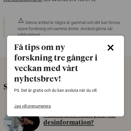
warning
Denna artikel är några år gammal och det kan finnas
nyare forskning om samma ämne. Använd gärna vår
sökfunktion!
Få tips om ny
forskning tre gånger i
veckan med vårt
nyhetsbrev!
Senaste nytt
PS. Det är gratis och du kan avsluta när du vill.
Jag vill prenumerera
Varför tror vissa på rysk
desinformation?