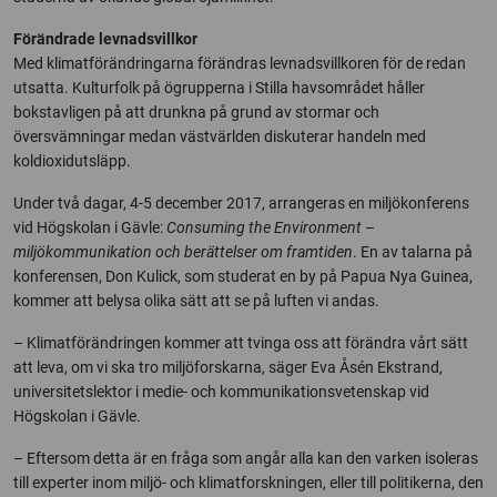
Förändrade levnadsvillkor
Med klimatförändringarna förändras levnadsvillkoren för de redan
utsatta. Kulturfolk på ögrupperna i Stilla havsområdet håller
bokstavligen på att drunkna på grund av stormar och
översvämningar medan västvärlden diskuterar handeln med
koldioxidutsläpp.
Under två dagar, 4-5 december 2017, arrangeras en miljökonferens
vid Högskolan i Gävle:
Consuming the Environment –
miljökommunikation och berättelser om framtiden
. En av talarna på
konferensen, Don Kulick, som studerat en by på Papua Nya Guinea,
kommer att belysa olika sätt att se på luften vi andas.
– Klimatförändringen kommer att tvinga oss att förändra vårt sätt
att leva, om vi ska tro miljöforskarna, säger Eva Åsén Ekstrand,
universitetslektor i medie- och kommunikationsvetenskap vid
Högskolan i Gävle.
– Eftersom detta är en fråga som angår alla kan den varken isoleras
till experter inom miljö- och klimatforskningen, eller till politikerna, den