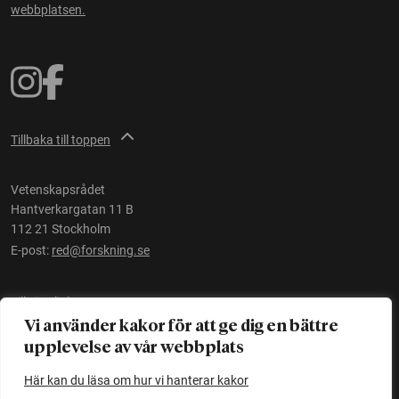
webbplatsen.
Tillbaka till toppen
Vetenskapsrådet
Hantverkargatan 11 B
112 21 Stockholm
E-post:
red@forskning.se
Tillgänglighet
Vi använder kakor för att ge dig en bättre
upplevelse av vår webbplats
Ett initiativ av
Vetenskapsrådet
Här kan du läsa om hur vi hanterar kakor