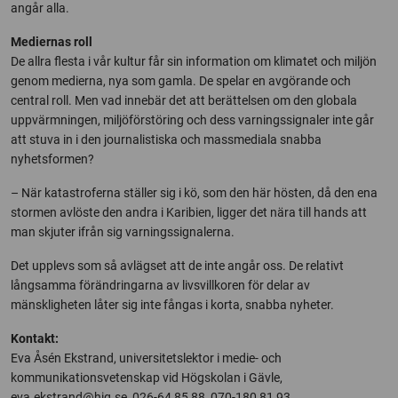
angår alla.
Mediernas roll
De allra flesta i vår kultur får sin information om klimatet och miljön
genom medierna, nya som gamla. De spelar en avgörande och
central roll. Men vad innebär det att berättelsen om den globala
uppvärmningen, miljöförstöring och dess varningssignaler inte går
att stuva in i den journalistiska och massmediala snabba
nyhetsformen?
– När katastroferna ställer sig i kö, som den här hösten, då den ena
stormen avlöste den andra i Karibien, ligger det nära till hands att
man skjuter ifrån sig varningssignalerna.
Det upplevs som så avlägset att de inte angår oss. De relativt
långsamma förändringarna av livsvillkoren för delar av
mänskligheten låter sig inte fångas i korta, snabba nyheter.
Kontakt:
Eva Åsén Ekstrand, universitetslektor i medie- och
kommunikationsvetenskap vid Högskolan i Gävle,
eva.ekstrand@hig.se
, 026-64 85 88, 070-180 81 93