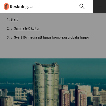
search
Sök
Meny
Gå till innehåll
Start
/
Samhälle & kultur
/
Svårt för media att fånga komplexa globala frågor