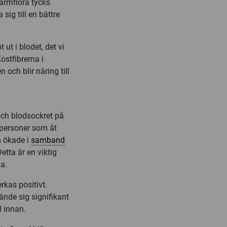
 tarmflora tycks
sig till en bättre
 ut i blodet, det vi
ostfibrerna i
och blir näring till
 och blodsockret på
 personer som åt
 ökade i
samband
etta är en viktig
a.
kas positivt.
nde sig signifikant
l innan.