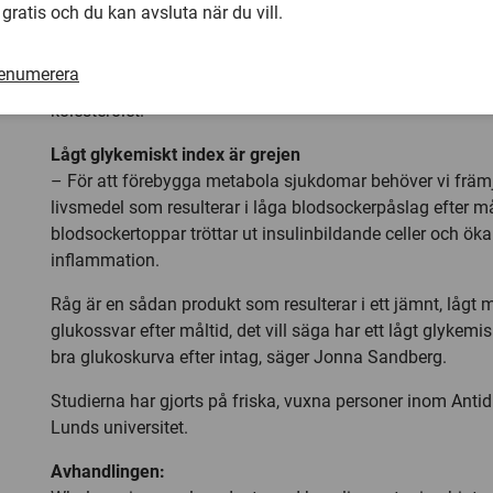
 gratis och du kan avsluta när du vill.
hälsofördelar, tipsar Jonna Sandberg.
Ett annat budskap är att variera typer av fullkorn. Det ä
renumerera
tidigare känt att havrefiber innehåller betaglukaner som 
kolesterolet.
Lågt glykemiskt index är grejen
– För att förebygga metabola sjukdomar behöver vi frä
livsmedel som resulterar i låga blodsockerpåslag efter m
blodsockertoppar tröttar ut insulinbildande celler och öka
inflammation.
Råg är en sådan produkt som resulterar i ett jämnt, lågt 
glukossvar efter måltid, det vill säga har ett lågt glykemi
bra glukoskurva efter intag, säger Jonna Sandberg.
Studierna har gjorts på friska, vuxna personer inom Antid
Lunds universitet.
Avhandlingen: