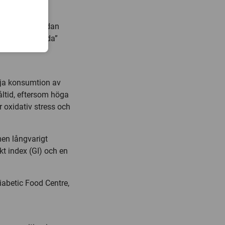
r exempelvis sedan
sänker det ”onda”
mja konsumtion av
åltid, eftersom höga
r oxidativ stress och
men långvarigt
skt index (GI) och en
iabetic Food Centre,