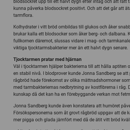
blodsockret upp till ett halvt dygn efter intag och att rätt
kunna påverka blodsockret positivt. Och att det går att äta 
tarmflora.
Kolhydrater i vitt bröd ombildas till glukos och åker snabbt
brukar kalla ett blodsocker som åker berg- och dalbana. K
fullkornen däremot, slussas vidare i mag- och tarmkanalen 
viktiga tjocktarmsbakterier mer än ett halvt dygn senare.
Tjocktarmen pratar med hjärnan
Väl i tjocktarmen hjälper bakterierna till att hålla aptiten
en stabil nivå. I blodprover kunde Jonna Sandberg se att
rågbröd hade förekomst av olika mättnadshormoner som
med tarmbakteriernas nedbrytning av kostfibrerna i råg. D
kunskap då det kan ha en förebyggande verkan mot fetm
Jonna Sandberg kunde även konstatera att humöret påver
Försökspersonerna som åt grovt rågbröd uppgav att de kä
mer pigga och glada jämfört med då de ätit vitt bröd kväl