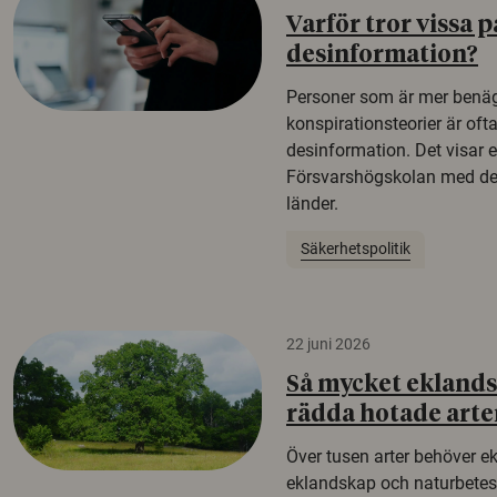
Varför tror vissa p
desinformation?
Personer som är mer benäg
konspirationsteorier är oft
desinformation. Det visar e
Försvarshögskolan med del
länder.
Säkerhetspolitik
22 juni 2026
Så mycket eklandsk
rädda hotade arte
Över tusen arter behöver e
eklandskap och naturbetesma