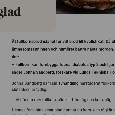
glad
Ät fullkornsbröd istället för vitt bröd till kvällsfikat. Då b
ämnesomsättningen och humöret bättre nästa morgon.
det:
– Fullkorn kan förebygga fetma, diabetes typ 2 och hjä
säger Jonna Sandberg, forskare vid Lunds Tekniska Hö
Jonna Sandberg har i sin
avhandling
närstuderat fullkorn,
slutsatsen är tydlig:
– Vi bör äta mer fullkorn, särskilt från råg och korn, säge
Hennes forskning visar bland annat att korn- och rågkärno