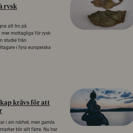
å rysk
na att tro på
a mer mottagliga för rysk
n studie från
tagare i fyra europeiska
ap krävs för att
r
kar i sin närhet, men gamla
rker blir allt färre. Nu har