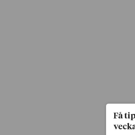
Få ti
vecka