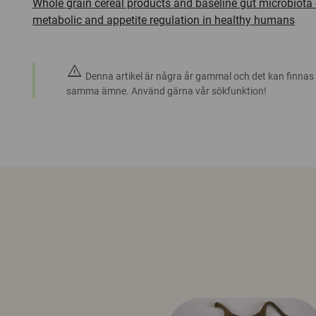
Whole grain cereal products and baseline gut microbiota
metabolic and appetite regulation in healthy humans
warning
Denna artikel är några år gammal och det kan finnas
samma ämne. Använd gärna vår sökfunktion!