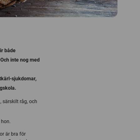
lir både
 Och inte nog med
rtkärl-sjukdomar,
gskola.
 särskilt råg, och
r hon.
r är bra för