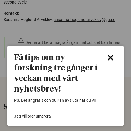
second cycle
Kontakt:
Susanna Höglund Arveklev,
susanna.hoglund.arveklev@gu.se
warning
Denna artikel är några år gammal och det kan finnas
nyare forskning om samma ämne. Använd gärna vår
sökfunktion!
Få tips om ny
forskning tre gånger i
veckan med vårt
nyhetsbrev!
PS. Det är gratis och du kan avsluta när du vill.
Senaste nytt
Jag vill prenumerera