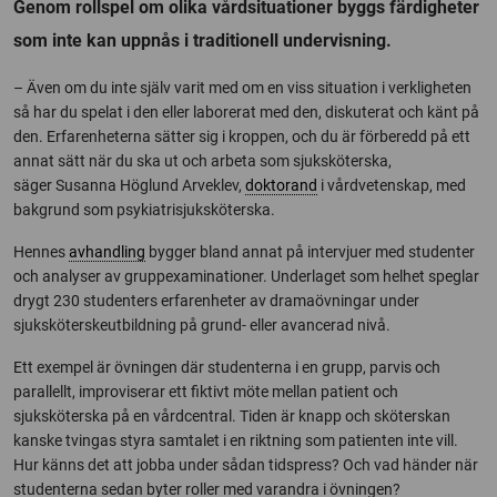
Genom rollspel om olika vårdsituationer byggs färdigheter
som inte kan uppnås i traditionell undervisning.
– Även om du inte själv varit med om en viss situation i verkligheten
så har du spelat i den eller laborerat med den, diskuterat och känt på
den. Erfarenheterna sätter sig i kroppen, och du är förberedd på ett
annat sätt när du ska ut och arbeta som sjuksköterska,
säger Susanna Höglund Arveklev,
doktorand
i vårdvetenskap, med
bakgrund som psykiatrisjuksköterska.
Hennes
avhandling
bygger bland annat på intervjuer med studenter
och analyser av gruppexaminationer. Underlaget som helhet speglar
drygt 230 studenters erfarenheter av dramaövningar under
sjuksköterskeutbildning på grund- eller avancerad nivå.
Ett exempel är övningen där studenterna i en grupp, parvis och
parallellt, improviserar ett fiktivt möte mellan patient och
sjuksköterska på en vårdcentral. Tiden är knapp och sköterskan
kanske tvingas styra samtalet i en riktning som patienten inte vill.
Hur känns det att jobba under sådan tidspress? Och vad händer när
studenterna sedan byter roller med varandra i övningen?