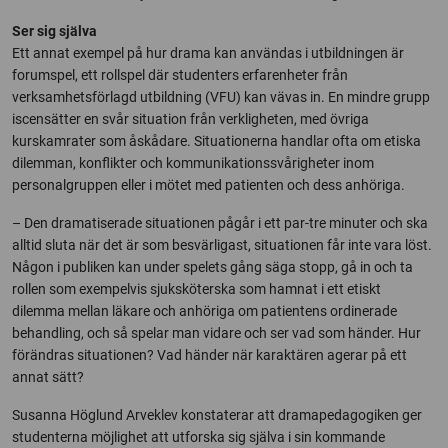
Ser sig själva
Ett annat exempel på hur drama kan användas i utbildningen är
forumspel, ett rollspel där studenters erfarenheter från
verksamhetsförlagd utbildning (VFU) kan vävas in. En mindre grupp
iscensätter en svår situation från verkligheten, med övriga
kurskamrater som åskådare. Situationerna handlar ofta om etiska
dilemman, konflikter och kommunikationssvårigheter inom
personalgruppen eller i mötet med patienten och dess anhöriga.
– Den dramatiserade situationen pågår i ett par-tre minuter och ska
alltid sluta när det är som besvärligast, situationen får inte vara löst.
Någon i publiken kan under spelets gång säga stopp, gå in och ta
rollen som exempelvis sjuksköterska som hamnat i ett etiskt
dilemma mellan läkare och anhöriga om patientens ordinerade
behandling, och så spelar man vidare och ser vad som händer. Hur
förändras situationen? Vad händer när karaktären agerar på ett
annat sätt?
Susanna Höglund Arveklev konstaterar att dramapedagogiken ger
studenterna möjlighet att utforska sig själva i sin kommande