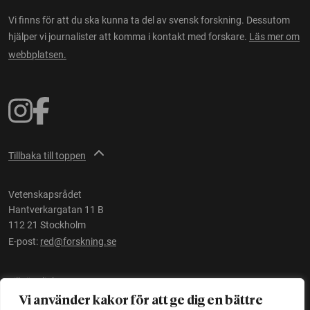
Vi finns för att du ska kunna ta del av svensk forskning. Dessutom
hjälper vi journalister att komma i kontakt med forskare.
Läs mer om
webbplatsen.
Tillbaka till toppen
Vetenskapsrådet
Hantverkargatan 11 B
112 21 Stockholm
E-post:
red@forskning.se
Tillgänglighet
Vi använder kakor för att ge dig en bättre