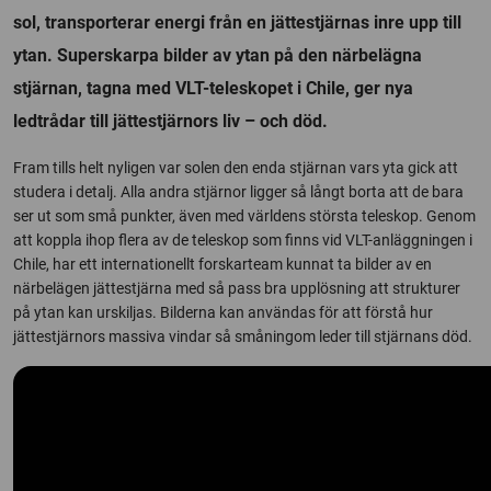
sol, transporterar energi från en jättestjärnas inre upp till
ytan. Superskarpa bilder av ytan på den närbelägna
stjärnan, tagna med VLT-teleskopet i Chile, ger nya
ledtrådar till jättestjärnors liv – och död.
Fram tills helt nyligen var solen den enda stjärnan vars yta gick att
studera i detalj. Alla andra stjärnor ligger så långt borta att de bara
ser ut som små punkter, även med världens största teleskop. Genom
att koppla ihop flera av de teleskop som finns vid VLT-anläggningen i
Chile, har ett internationellt forskarteam kunnat ta bilder av en
närbelägen jättestjärna med så pass bra upplösning att strukturer
på ytan kan urskiljas. Bilderna kan användas för att förstå hur
jättestjärnors massiva vindar så småningom leder till stjärnans död.