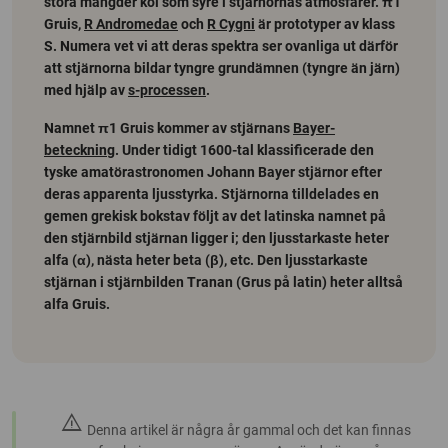
stora mängder kol som syre i stjärnornas atmosfärer. π1
Gruis,
R Andromedae
och
R Cygni
är prototyper av klass
S. Numera vet vi att deras spektra ser ovanliga ut därför
att stjärnorna bildar tyngre grundämnen (tyngre än järn)
med hjälp av
s-processen
.
Namnet π1 Gruis kommer av stjärnans
Bayer-
beteckning
. Under tidigt 1600-tal klassificerade den
tyske amatörastronomen Johann Bayer stjärnor efter
deras apparenta ljusstyrka. Stjärnorna tilldelades en
gemen grekisk bokstav följt av det latinska namnet på
den stjärnbild stjärnan ligger i; den ljusstarkaste heter
alfa (α), nästa heter beta (β), etc. Den ljusstarkaste
stjärnan i stjärnbilden Tranan (Grus på latin) heter alltså
alfa Gruis.
warning
Denna artikel är några år gammal och det kan finnas