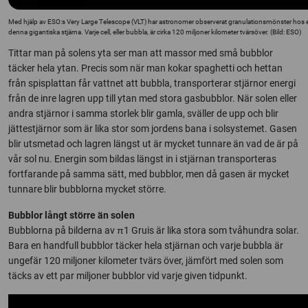
Med hjälp av ESO:s Very Large Telescope (VLT) har astronomer observerat granulationsmönster hos en 
denna gigantiska stjärna. Varje cell, eller bubbla, är cirka 120 miljoner kilometer tvärsöver. (Bild: ESO)
Tittar man på solens yta ser man att massor med små bubblor
täcker hela ytan. Precis som när man kokar spaghetti och hettan
från spisplattan får vattnet att bubbla, transporterar stjärnor energi
från de inre lagren upp till ytan med stora gasbubblor. När solen eller
andra stjärnor i samma storlek blir gamla, sväller de upp och blir
jättestjärnor som är lika stor som jordens bana i solsystemet. Gasen
blir utsmetad och lagren längst ut är mycket tunnare än vad de är på
vår sol nu. Energin som bildas längst in i stjärnan transporteras
fortfarande på samma sätt, med bubblor, men då gasen är mycket
tunnare blir bubblorna mycket större.
Bubblor långt större än solen
Bubblorna på bilderna av π1 Gruis är lika stora som tvåhundra solar.
Bara en handfull bubblor täcker hela stjärnan och varje bubbla är
ungefär 120 miljoner kilometer tvärs över, jämfört med solen som
täcks av ett par miljoner bubblor vid varje given tidpunkt.