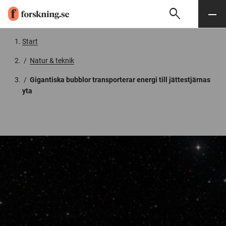
search
Sök
Meny
Gå till innehåll
Start
/
Natur & teknik
/
Gigantiska bubblor transporterar energi till jättestjärnas
yta