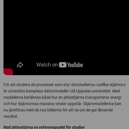
För att studera de processer som styr slutstadierna i sollika stjärnors
liv utvecklas komplexa datormodeller vid Uppsala universitet. Med
modellerna beräknas både hur en jättestjärna transporterar energi
och hur stjärnornas massiva vindar uppstår. Stjärnmodellerna kan
nu jämföras med de nya bilderna för att se om de ger liknande
resultat.
Röd jättestjärna ny referenspunkt för studier