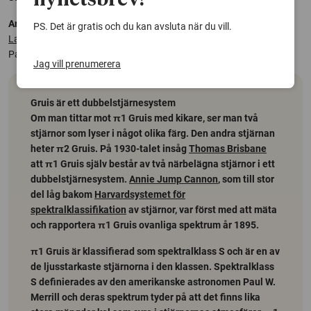
nyhetsbrev!
Artikeln:
PS. Det är gratis och du kan avsluta när du vill.
Large granulation cells on the surface of the giant star π1 Gruis
, C.
Paladini et al., (2017) Nature
Jag vill prenumerera
Gruis är ett dubbelstjärnesystem
Om man tittar mot π1 Gruis med kikare, ser man två
stjärnor som lyser i något olika färg. Den andra stjärnan
heter π2 Gruis. På 1930-talet insåg
Thomas Brisbane
att π1 Gruis själv består av två närbelägna stjärnor i ett
dubbelstjärnesystem.
Annie Jump Cannon
, som till stor
del låg bakom
Harvardsystemet för
spektralklassifikation
av stjärnor, var först med att mäta
och rapportera π1 Gruis ovanliga spektrum år 1895.
π1 Gruis är klassifierad som spektralklass S och är en av
de ljusstarkaste stjärnorna i den klassen. Spektralklass
S definierades av den amerikanske astronomen Paul W.
Merrill och deras spektrum tyder på att det finns lika