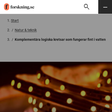
search
Sök
Meny
Gå till innehåll
Start
/
Natur & teknik
/
Komplementära logiska kretsar som fungerar fint i vatten