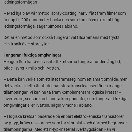
ledningsförmågan
– Med hjälp av vår metod, spray-coating, har vi fått fram filmer som
är upp till 200 nanometer tjocka och som kan nå en extremt hög
ledningsförmåga, säger Simone Fabiano.
Det är en metod som också fungerar väl tillsammans med tryckt
elektronik över stora ytor.
Fungerar i fuktiga omgivningar
Hengda Sun har även visat att kretsarna fungerar under lång tid,
både i syrerik miljö och i vatten.
– Detta kan verka som ett litet framsteg inom ett smalt område, men
det vackra i detta är att det har stora konsekvenser för en mängd
tillämpningar. Vi kan nu ta fram komplementära logiska kretsar –
inverterare, sensorer och andra komponenter, som fungerar i fuktiga
omgivningar eller i vatten, säger Simone Fabiano.
– I logiska kretsar, baserade på enbart elektrokemiska transistorer
av p-typ, krävs resistanser som tar stor plats och därmed begränsar
tillämpningarna. Med ett n-typ-material i verktygslådan kan vi