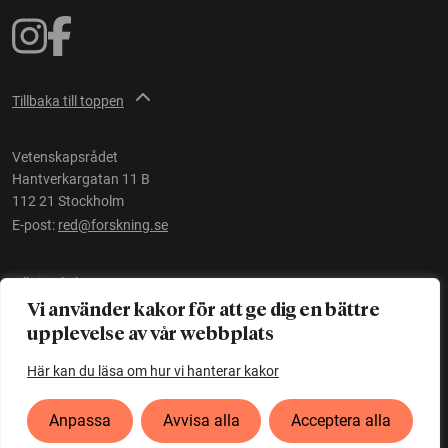
Tillbaka till toppen
Vetenskapsrådet
Hantverkargatan 11 B
112 21 Stockholm
E-post:
red@forskning.se
Tillgänglighet
Vi använder kakor för att ge dig en bättre
upplevelse av vår webbplats
Ett initiativ av
Vetenskapsrådet
Här kan du läsa om hur vi hanterar kakor
Anpassa
Avvisa alla
Acceptera alla