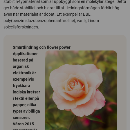
stabilt n-typmaterial som är uppbyggt som en molekylär stege. Detta
ger både stabilitet och bidrar till att ledningsförmågan förblir hög
även när materialet är dopat. Ett exempel är BBL,
poly(benzimidazobenzophenanthroline), vanligt inom
solcellsforskningen.
Smärtlindring och flower power
Applikationer
baserad på
organisk
elektronik är
exempelvis
tryckbara
logiska kretsar
i textil eller på
papper, olika
typer av billiga
sensorer.
Våren 2015