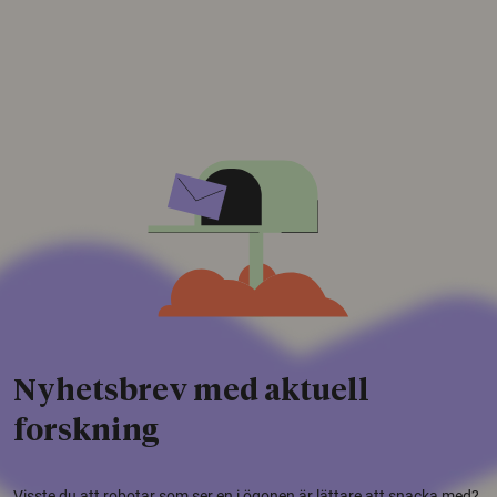
Nyhetsbrev med aktuell
forskning
Visste du att robotar som ser en i ögonen är lättare att snacka med?