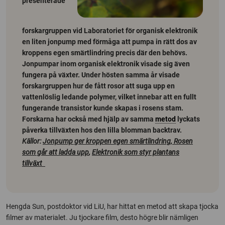
presenterade
forskargruppen vid Laboratoriet för organisk elektronik
en liten jonpump med förmåga att pumpa in rätt dos av
kroppens egen smärtlindring precis där den behövs.
Jonpumpar inom organisk elektronik visade sig även
fungera på växter. Under hösten samma år visade
forskargruppen hur de fått rosor att suga upp en
vattenlöslig ledande polymer, vilket innebar att en fullt
fungerande transistor kunde skapas i rosens stam.
Forskarna har också med hjälp av samma
metod
lyckats
påverka tillväxten hos den lilla blomman backtrav.
Källor:
Jonpump ger kroppen egen smärtlindring,
Rosen
som går att ladda upp
,
Elektronik som styr plantans
tillväxt
Hengda Sun, postdoktor vid LiU, har hittat en metod att skapa tjocka
filmer av materialet. Ju tjockare film, desto högre blir nämligen