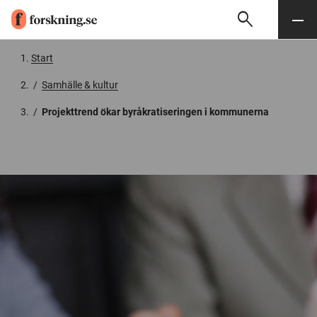
search
Sök
Meny
Gå till innehåll
Start
/
Samhälle & kultur
/
Projekttrend ökar byråkratiseringen i kommunerna