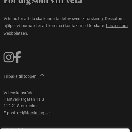
För dig som vill veta
Vi finns för att du ska kunna ta del av svensk forskning. Dessutom
hjälper vi journalister att komma i kontakt med forskare.
Läs mer om
webbplatsen.
Tillbaka till toppen
Vetenskapsrådet
Hantverkargatan 11 B
112 21 Stockholm
E-post:
red@forskning.se
Tillgänglighet