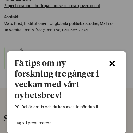
Projectification: the Trojan horse of local government
Kontakt:
Mats Fred, Institutionen för globala politiska studier, Malmö
universitet,
mats.fred@mau.se
, 040-665 7274
warning
Denna artikel är några år gammal och det kan finnas
nyare forskning om samma ämne. Använd gärna vår
Få tips om ny
sökfunktion!
forskning tre gånger i
veckan med vårt
nyhetsbrev!
PS. Det är gratis och du kan avsluta när du vill.
Senaste nytt
Jag vill prenumerera